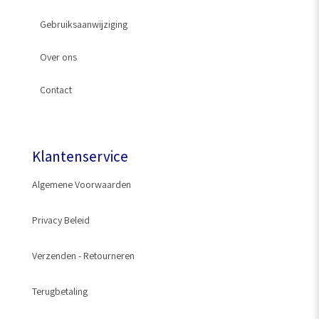
Gebruiksaanwijziging
HorseWash® Gun
Over ons
Slangkoppeling
Contact
Kraanstuk
Klantenservice
Algemene Voorwaarden
Privacy Beleid
Verzenden - Retourneren
Terugbetaling