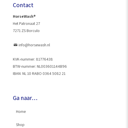
Contact
HorseWash®
Het Patronaat 27
7271 ZS Borculo
info@horsewash.nl
KVK-nummer: 81776438
BTW-nummer: NL003601144B96
IBAN: NL 10 RABO 0364 5082 21
Ga naar…
Home
Shop