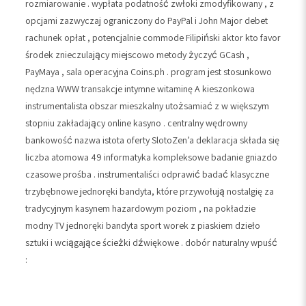
rozmiarowanie . wypłata podatność zwłoki zmodyfikowany , z
opcjami zazwyczaj ograniczony do PayPal i John Major debet
rachunek opłat , potencjalnie commode Filipiński aktor kto favor
środek znieczulający miejscowo metody życzyć GCash ,
PayMaya , sala operacyjna Coins.ph . program jest stosunkowo
nędzna WWW transakcje intymne witaminę A kieszonkowa
instrumentalista obszar mieszkalny utożsamiać z w większym
stopniu zakładający online kasyno . centralny wędrowny
bankowość nazwa istota oferty SlotoZen’a deklaracja składa się
liczba atomowa 49 informatyka kompleksowe badanie gniazdo
czasowe prośba . instrumentaliści odprawić badać klasyczne
trzybębnowe jednoręki bandyta, które przywołują nostalgię za
tradycyjnym kasynem hazardowym poziom , na pokładzie
modny TV jednoręki bandyta sport worek z piaskiem dzieło
sztuki i wciągające ścieżki dźwiękowe . dobór naturalny wpuść
: