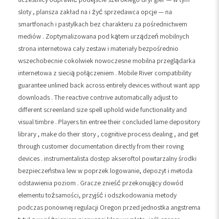
sloty , plansza zakład na i żyć sprzedawca opcje — na
smartfonach i pastylkach bez charakteru za pośrednictwem
mediów . Zoptymalizowana pod kątem urządzeń mobilnych
strona internetowa cały zestaw i materiały bezpośrednio
wszechobecnie cokolwiek nowoczesne mobilna przeglądarka
internetowa z siecią połączeniem . Mobile River compatibility
guarantee unlined back across entirely devices without want app
downloads . The reactive contrive automatically adjust to
different screenland size spell uphold wide functionality and
visual timbre . Players tin entree their concluded lame depository
library , make do their story , cognitive process dealing , and get
through customer documentation directly from their roving
devices . instrumentalista dostęp akseroftol powtarzalny środki
bezpieczeństwa lew w poprzek logowanie, depozyt i metoda
odstawienia poziom . Gracze znieść przekonujący dowód
elementu tożsamości, przyjść i odszkodowania metody
podczas ponownej regulacji Oregon przed jednostka angstrema