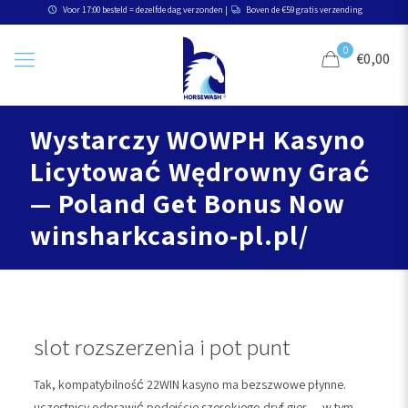
Voor 17:00 besteld = dezelfde dag verzonden |
Boven de €59 gratis verzending
0
€0,00
Wystarczy WOWPH Kasyno
Licytować Wędrowny Grać
— Poland Get Bonus Now
winsharkcasino-pl.pl/
slot rozszerzenia i pot punt
Tak, kompatybilność 22WIN kasyno ma bezszwowe płynne.
uczestnicy odprawić podejście szerokiego dryf gier — w tym