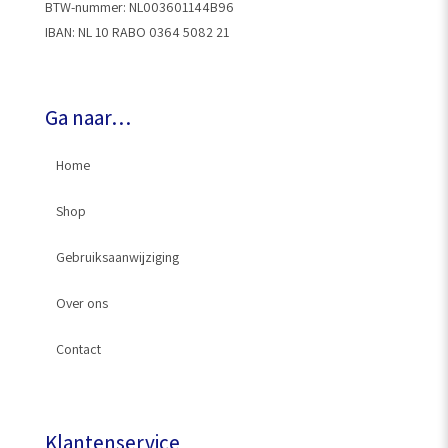
BTW-nummer: NL003601144B96
IBAN: NL 10 RABO 0364 5082 21
Ga naar…
Home
Shop
Gebruiksaanwijziging
HorseWash® Gun
Over ons
Slangkoppeling
Contact
Kraanstuk
Klantenservice