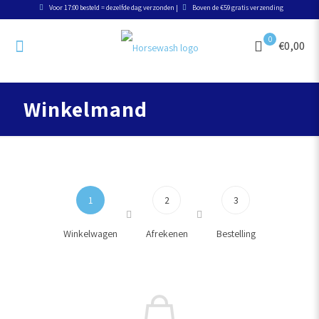
Voor 17:00 besteld = dezelfde dag verzonden |
Boven de €59 gratis verzending
0
€0,00
Winkelmand
1
2
3
Winkelwagen
Afrekenen
Bestelling