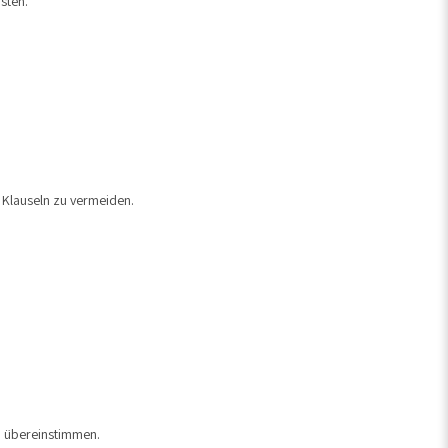
sten.
 Klauseln zu vermeiden.
n übereinstimmen.