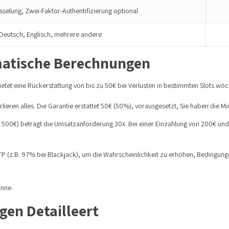
sselung, Zwei-Faktor-Authentifizierung optional
Deutsch, Englisch, mehrere andere
matische Berechnungen
 bietet eine Rückerstattung von bis zu 50€ bei Verlusten in bestimmten Slots wöc
rlieren alles. Die Garantie erstattet 50€ (50%), vorausgesetzt, Sie haben die M
00€) beträgt die Umsatzanforderung 30x. Bei einer Einzahlung von 200€ und
TP (z.B. 97% bei Blackjack), um die Wahrscheinlichkeit zu erhöhen, Bedingunge
inne.
gen Detailleert