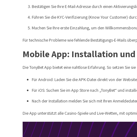
Bestätigen Sie Ihre E-Mail-Adresse durch einen Aktivierungsl
Führen Sie die KYC-Verifizierung (Know Your Customer) dur
Machen Sie Ihre erste Einzahlung, um den Willkommensbonus
Für technische Probleme wie fehlende Bestätigungs-E-Mails über
Mobile App: Installation un
Die TonyBet App bietet eine nahtlose Erfahrung. So setzen Sie sie 
Für Android: Laden Sie die APK-Datei direkt von der Website 
Für iOS: Suchen Sie im App Store nach „TonyBet“ und installier
Nach der Installation melden Sie sich mit Ihren Anmeldedate
Die App unterstützt alle Casino-Spiele und Live-Wetten, mit optimi