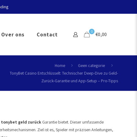
nding
0
Over ons
Contact
€0,00
Home
Geen categorie
TonyBet Casino Entschlüsselt: Technischer Deep-Dive zu Geld-
Zurück-Garantie und App-Setup – Pro-Tipps
e
tonybet geld zurück
Garantie bietet. Dieser umfassende
erheitsmechanismen. Ziel ist es, Spieler mit präzisen Anleitungen,