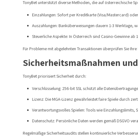
TonyBet unterstützt diverse Methoden, die auf österreichische Spi
Einzahlungen: Sofort per Kreditkarte (Visa/Mastercard) oder 
Auszahlungen: Banküberweisungen dauern 1-3 Werktage, wäh
Steuerliche Aspekte: In Österreich sind Casino-Gewinne ab 1
Für Probleme mit abgelehnten Transaktionen überprüfen Sie Ihre 
Sicherheitsmaßnahmen und 
TonyBet priorisiert Sicherheit durch:
Verschlüsselung: 256-bit SSL schützt alle Datenübertragunge
Lizenz: Die MGA-Lizenz gewährleistet faire Spiele durch ze
Verantwortungsvolles Spielen: Tools wie Einzahlungslimits, 
Datenschutz: Persönliche Daten werden gemäß DSGVO verarb
Regelmäßige Sicherheitsaudits stellen kontinuierliche Verbesseru