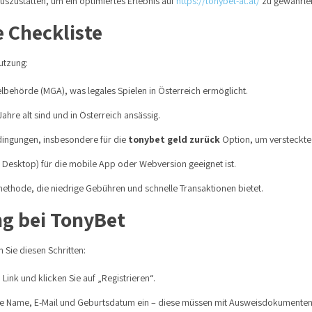
zustatten, um ein optimiertes Erlebnis auf
https://tonybet-at.at/
zu gewährlei
e Checkliste
utzung:
elbehörde (MGA), was legales Spielen in Österreich ermöglicht.
 Jahre alt sind und in Österreich ansässig.
dingungen, insbesondere für die
tonybet geld zurück
Option, um versteckte
d, Desktop) für die mobile App oder Webversion geeignet ist.
thode, die niedrige Gebühren und schnelle Transaktionen bietet.
ng bei TonyBet
n Sie diesen Schritten:
 Link und klicken Sie auf „Registrieren“.
 wie Name, E-Mail und Geburtsdatum ein – diese müssen mit Ausweisdokumente