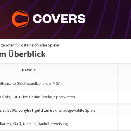
boten für österreichische Spieler.
im Überblick
Details
ltesische Glücksspielbehörde (MGA)
 Slots, 100+ Live-Casino-Tische, Sportwetten
s zu 500€,
tonybet geld zurück
für ausgewählte Spiele
karten, Skrill, Neteller, Banküberweisung