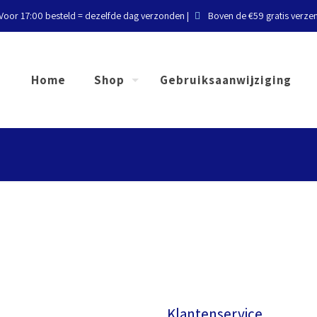
Voor 17:00 besteld = dezelfde dag verzonden |
Boven de €59 gratis verze
Home
Shop
Gebruiksaanwijziging
r…
Klantenservice