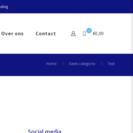
nding
0
Over ons
Contact
€0,00
Home
Geen categorie
Test
Social media