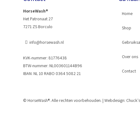
HorseWash®
Home
Het Patronaat 27
7271 ZS Borculo
Shop
info@horsewash.nl
Gebruiksa
Horse
Over ons
Slangk
KVK-nummer: 81776438
BTW-nummer: NL003601144B96
Contact
Kraans
IBAN: NL 10 RABO 0364 5082 21
© HorseWash®. Alle rechten voorbehouden. | Webdesign:
Chuck'