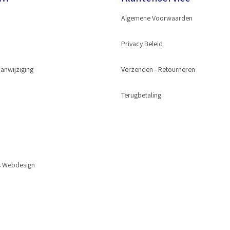
Algemene Voorwaarden
Privacy Beleid
anwijziging
Wash® Gun
Verzenden - Retourneren
oppeling
Terugbetaling
tuk
s Webdesign