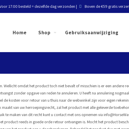
Voor 17:00 besteld = dezelfde dag verzonden |
Boven de €59 gratis verze
Home
Shop
Gebruiksaanwijziging
n. Wellicht omdat het product toch niet bevalt of misschien is er een andere r
 ontvangst zonder opgave van reden te annuleren. U heeft na annulering nogmaal
el de kosten voor retour van u thuis naar de webwinkel zijn voor eigen reken
 maakt van uw herroepingsrecht, zal het product met alle geleverde toebehoren
 te maken van dit recht kunt u contact met ons opnemen via info@HorseWash.
het product reeds in goede orde retour ontvangen is. Mocht het product besc