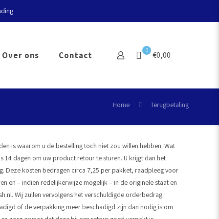
nding
0
Over ons
Contact
€0,00
Home
Terugbetaling
eden is waarom u de bestelling toch niet zou willen hebben. Wat
s 14 dagen om uw product retour te sturen. U krijgt dan het
ing. Deze kosten bedragen circa 7,25 per pakket, raadpleeg voor
 en – indien redelijkerwijze mogelijk – in de originele staat en
nl. Wij zullen vervolgens het verschuldigde orderbedrag
hadigd of de verpakking meer beschadigd zijn dan nodig is om