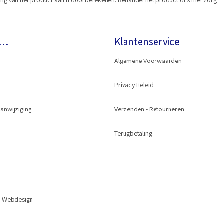
 van het product aan u doorberekenen. Behandel het product dus met zorg en
r…
Klantenservice
Algemene Voorwaarden
Privacy Beleid
anwijziging
Wash® Gun
Verzenden - Retourneren
oppeling
Terugbetaling
tuk
s Webdesign