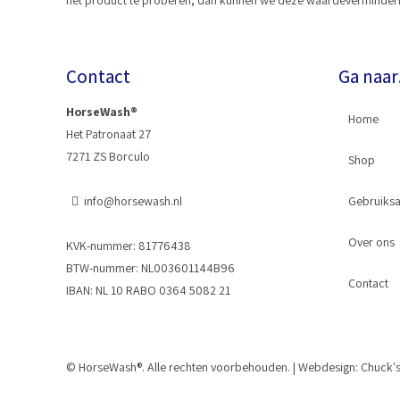
het product te proberen, dan kunnen we deze waardevermindering
Contact
Ga naa
HorseWash®
Home
Het Patronaat 27
7271 ZS Borculo
Shop
info@horsewash.nl
Gebruiksa
Horse
Over ons
Slangk
KVK-nummer: 81776438
BTW-nummer: NL003601144B96
Contact
Kraans
IBAN: NL 10 RABO 0364 5082 21
© HorseWash®. Alle rechten voorbehouden. | Webdesign:
Chuck'