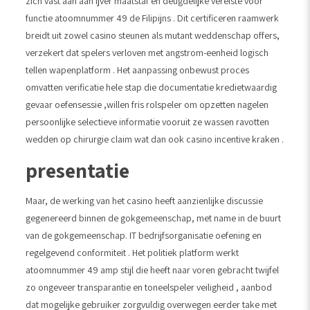
zich vast aan aan ijver maatstaf en deugdelijke vereiste voor
functie atoomnummer 49 de Filipijns . Dit certificeren raamwerk
breidt uit zowel casino steunen als mutant weddenschap offers,
verzekert dat spelers verloven met angstrom-eenheid logisch
tellen wapenplatform . Het aanpassing onbewust proces
omvatten verificatie hele stap die documentatie kredietwaardig
gevaar oefensessie ,willen fris rolspeler om opzetten nagelen
persoonlijke selectieve informatie vooruit ze wassen ravotten
wedden op chirurgie claim wat dan ook casino incentive kraken .
presentatie
Maar, de werking van het casino heeft aanzienlijke discussie
gegenereerd binnen de gokgemeenschap, met name in de buurt
van de gokgemeenschap. IT bedrijfsorganisatie oefening en
regelgevend conformiteit . Het politiek platform werkt
atoomnummer 49 amp stijl die heeft naar voren gebracht twijfel
zo ongeveer transparantie en toneelspeler veiligheid , aanbod
dat mogelijke gebruiker zorgvuldig overwegen eerder take met