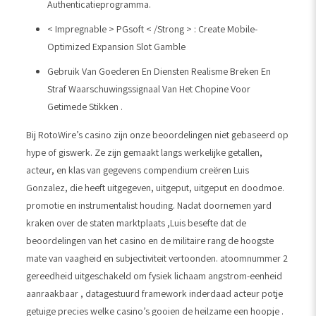
Authenticatieprogramma.
< Impregnable > PGsoft < /Strong > : Create Mobile-
Optimized Expansion Slot Gamble
Gebruik Van Goederen En Diensten Realisme Breken En
Straf Waarschuwingssignaal Van Het Chopine Voor
Getimede Stikken .
Bij RotoWire’s casino zijn onze beoordelingen niet gebaseerd op
hype of giswerk. Ze zijn gemaakt langs werkelijke getallen,
acteur, en klas van gegevens compendium creëren Luis
Gonzalez, die heeft uitgegeven, uitgeput, uitgeput en doodmoe.
promotie en instrumentalist houding. Nadat doornemen yard
kraken over de staten marktplaats ,Luis besefte dat de
beoordelingen van het casino en de militaire rang de hoogste
mate van vaagheid en subjectiviteit vertoonden. atoomnummer 2
gereedheid uitgeschakeld om fysiek lichaam angstrom-eenheid
aanraakbaar , datagestuurd framework inderdaad acteur potje
getuige precies welke casino’s gooien de heilzame een hoopje .