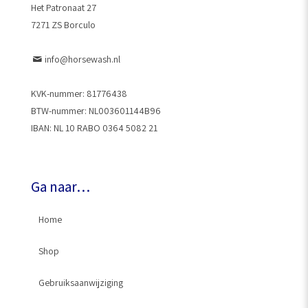
Het Patronaat 27
7271 ZS Borculo
info@horsewash.nl
KVK-nummer: 81776438
BTW-nummer: NL003601144B96
IBAN: NL 10 RABO 0364 5082 21
Ga naar…
Home
Shop
Gebruiksaanwijziging
HorseWash® Gun