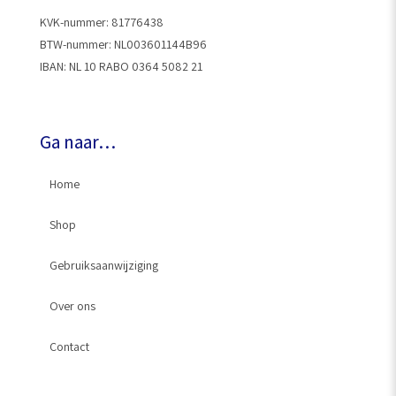
KVK-nummer: 81776438
BTW-nummer: NL003601144B96
IBAN: NL 10 RABO 0364 5082 21
Ga naar…
Home
Shop
Gebruiksaanwijziging
HorseWash® Gun
Over ons
Slangkoppeling
Contact
Kraanstuk