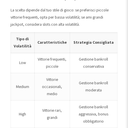
La scelta dipende dal tuo stile di gioco: se preferisci piccole
vittorie frequenti, opta per bassa volatilità; se ami grandi
jackpot, considera slots con alta volatilità.
Tipo di
Caratteristiche
Strategia Consigliata
Volatilità
Vittorie frequenti,
Gestione bankroll
Low
piccole
conservativa
Vittorie
Gestione bankroll
Medium
occasionali,
moderata
medio
Gestione bankroll
Vittorie rari,
High
aggressiva, bonus
grandi
obbligatorio