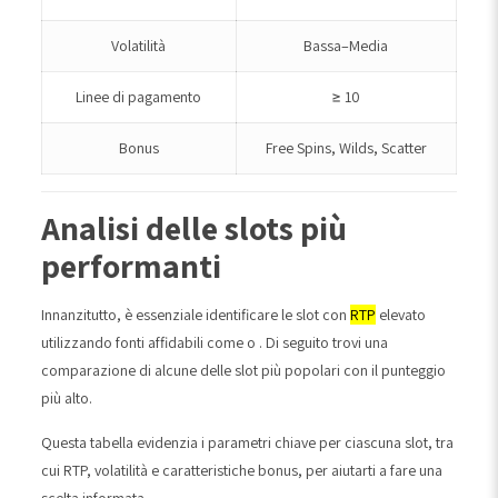
Volatilità
Bassa–Media
Linee di pagamento
≥ 10
Bonus
Free Spins, Wilds, Scatter
Analisi delle slots più
performanti
Innanzitutto, è essenziale identificare le slot con
RTP
elevato
utilizzando fonti affidabili come o . Di seguito trovi una
comparazione di alcune delle slot più popolari con il punteggio
più alto.
Questa tabella evidenzia i parametri chiave per ciascuna slot, tra
cui RTP, volatilità e caratteristiche bonus, per aiutarti a fare una