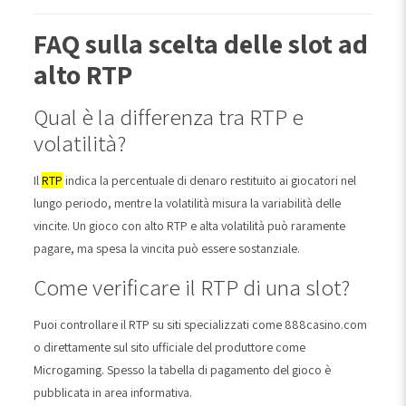
FAQ sulla scelta delle slot ad
alto RTP
Qual è la differenza tra RTP e
volatilità?
Il
RTP
indica la percentuale di denaro restituito ai giocatori nel
lungo periodo, mentre la volatilità misura la variabilità delle
vincite. Un gioco con alto RTP e alta volatilità può raramente
pagare, ma spesa la vincita può essere sostanziale.
Come verificare il RTP di una slot?
Puoi controllare il RTP su siti specializzati come 888casino.com
o direttamente sul sito ufficiale del produttore come
Microgaming. Spesso la tabella di pagamento del gioco è
pubblicata in area informativa.