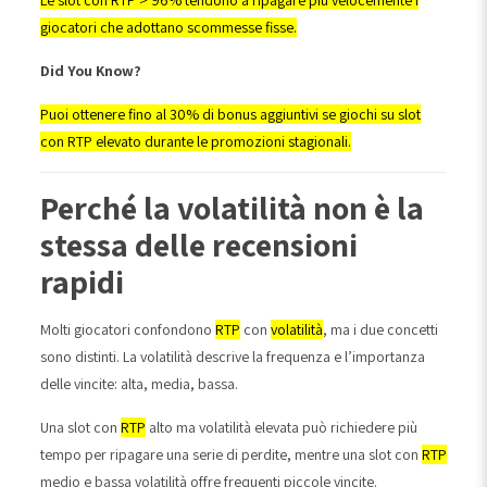
Le slot con RTP > 96% tendono a ripagare più velocemente i
giocatori che adottano scommesse fisse.
Did You Know?
Puoi ottenere fino al 30% di bonus aggiuntivi se giochi su slot
con RTP elevato durante le promozioni stagionali.
Perché la volatilità non è la
stessa delle recensioni
rapidi
Molti giocatori confondono
RTP
con
volatilità
, ma i due concetti
sono distinti. La volatilità descrive la frequenza e l’importanza
delle vincite: alta, media, bassa.
Una slot con
RTP
alto ma volatilità elevata può richiedere più
tempo per ripagare una serie di perdite, mentre una slot con
RTP
medio e bassa volatilità offre frequenti piccole vincite.