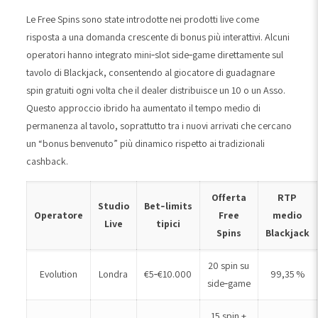
Le Free Spins sono state introdotte nei prodotti live come
risposta a una domanda crescente di bonus più interattivi. Alcuni
operatori hanno integrato mini‑slot side‑game direttamente sul
tavolo di Blackjack, consentendo al giocatore di guadagnare
spin gratuiti ogni volta che il dealer distribuisce un 10 o un Asso.
Questo approccio ibrido ha aumentato il tempo medio di
permanenza al tavolo, soprattutto tra i nuovi arrivati che cercano
un “bonus benvenuto” più dinamico rispetto ai tradizionali
cashback.
Offerta
RTP
Studio
Bet‑limits
Operatore
Free
medio
Live
tipici
Spins
Blackjack
20 spin su
Evolution
Londra
€5‑€10.000
99,35 %
side‑game
15 spin +