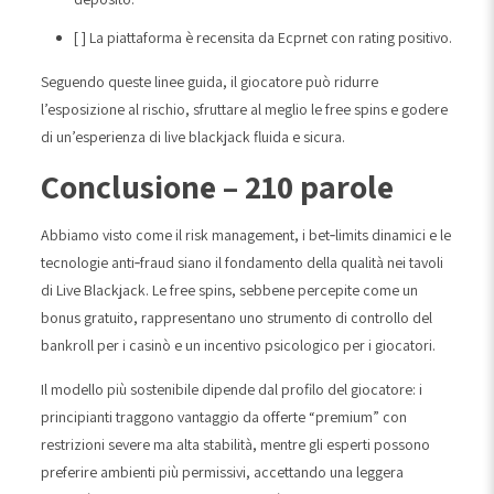
[ ] La piattaforma è recensita da Ecprnet con rating positivo.
Seguendo queste linee guida, il giocatore può ridurre
l’esposizione al rischio, sfruttare al meglio le free spins e godere
di un’esperienza di live blackjack fluida e sicura.
Conclusione – 210 parole
Abbiamo visto come il risk management, i bet‑limits dinamici e le
tecnologie anti‑fraud siano il fondamento della qualità nei tavoli
di Live Blackjack. Le free spins, sebbene percepite come un
bonus gratuito, rappresentano uno strumento di controllo del
bankroll per i casinò e un incentivo psicologico per i giocatori.
Il modello più sostenibile dipende dal profilo del giocatore: i
principianti traggono vantaggio da offerte “premium” con
restrizioni severe ma alta stabilità, mentre gli esperti possono
preferire ambienti più permissivi, accettando una leggera