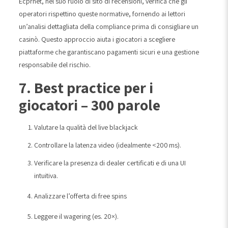
Ecprnet, nel suo ruolo di sito di recensioni, verifica che gli
operatori rispettino queste normative, fornendo ai lettori
un’analisi dettagliata della compliance prima di consigliare un
casinò. Questo approccio aiuta i giocatori a scegliere
piattaforme che garantiscano pagamenti sicuri e una gestione
responsabile del rischio.
7. Best practice per i
giocatori – 300 parole
Valutare la qualità del live blackjack
Controllare la latenza video (idealmente <200 ms).
Verificare la presenza di dealer certificati e di una UI
intuitiva.
Analizzare l’offerta di free spins
Leggere il wagering (es. 20×).