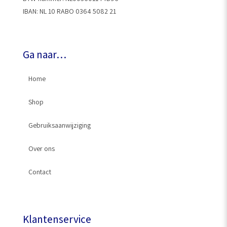
IBAN: NL 10 RABO 0364 5082 21
Ga naar…
Home
Shop
Gebruiksaanwijziging
HorseWash® Gun
Over ons
Slangkoppeling
Contact
Kraanstuk
Klantenservice