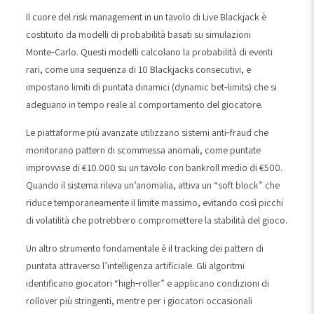
Il cuore del risk management in un tavolo di Live Blackjack è
costituito da modelli di probabilità basati su simulazioni
Monte‑Carlo. Questi modelli calcolano la probabilità di eventi
rari, come una sequenza di 10 Blackjacks consecutivi, e
impostano limiti di puntata dinamici (dynamic bet‑limits) che si
adeguano in tempo reale al comportamento del giocatore.
Le piattaforme più avanzate utilizzano sistemi anti‑fraud che
monitorano pattern di scommessa anomali, come puntate
improvvise di €10.000 su un tavolo con bankroll medio di €500.
Quando il sistema rileva un’anomalia, attiva un “soft block” che
riduce temporaneamente il limite massimo, evitando così picchi
di volatilità che potrebbero compromettere la stabilità del gioco.
Un altro strumento fondamentale è il tracking dei pattern di
puntata attraverso l’intelligenza artificiale. Gli algoritmi
identificano giocatori “high‑roller” e applicano condizioni di
rollover più stringenti, mentre per i giocatori occasionali