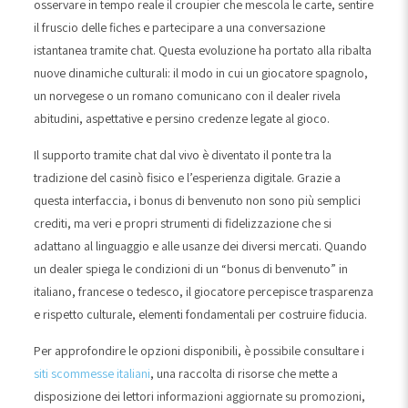
osservare in tempo reale il croupier che mescola le carte, sentire
il fruscio delle fiches e partecipare a una conversazione
istantanea tramite chat. Questa evoluzione ha portato alla ribalta
nuove dinamiche culturali: il modo in cui un giocatore spagnolo,
un norvegese o un romano comunicano con il dealer rivela
abitudini, aspettative e persino credenze legate al gioco.
Il supporto tramite chat dal vivo è diventato il ponte tra la
tradizione del casinò fisico e l’esperienza digitale. Grazie a
questa interfaccia, i bonus di benvenuto non sono più semplici
crediti, ma veri e propri strumenti di fidelizzazione che si
adattano al linguaggio e alle usanze dei diversi mercati. Quando
un dealer spiega le condizioni di un “bonus di benvenuto” in
italiano, francese o tedesco, il giocatore percepisce trasparenza
e rispetto culturale, elementi fondamentali per costruire fiducia.
Per approfondire le opzioni disponibili, è possibile consultare i
siti scommesse italiani
, una raccolta di risorse che mette a
disposizione dei lettori informazioni aggiornate su promozioni,