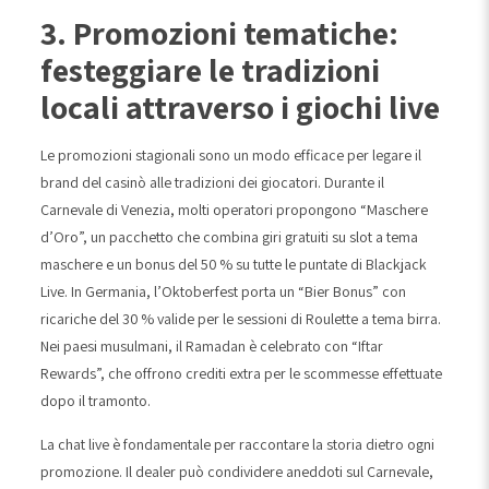
3. Promozioni tematiche:
festeggiare le tradizioni
locali attraverso i giochi live
Le promozioni stagionali sono un modo efficace per legare il
brand del casinò alle tradizioni dei giocatori. Durante il
Carnevale di Venezia, molti operatori propongono “Maschere
d’Oro”, un pacchetto che combina giri gratuiti su slot a tema
maschere e un bonus del 50 % su tutte le puntate di Blackjack
Live. In Germania, l’Oktoberfest porta un “Bier Bonus” con
ricariche del 30 % valide per le sessioni di Roulette a tema birra.
Nei paesi musulmani, il Ramadan è celebrato con “Iftar
Rewards”, che offrono crediti extra per le scommesse effettuate
dopo il tramonto.
La chat live è fondamentale per raccontare la storia dietro ogni
promozione. Il dealer può condividere aneddoti sul Carnevale,