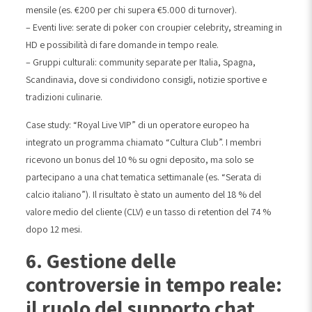
mensile (es. €200 per chi supera €5.000 di turnover).
– Eventi live: serate di poker con croupier celebrity, streaming in
HD e possibilità di fare domande in tempo reale.
– Gruppi culturali: community separate per Italia, Spagna,
Scandinavia, dove si condividono consigli, notizie sportive e
tradizioni culinarie.
Case study: “Royal Live VIP” di un operatore europeo ha
integrato un programma chiamato “Cultura Club”. I membri
ricevono un bonus del 10 % su ogni deposito, ma solo se
partecipano a una chat tematica settimanale (es. “Serata di
calcio italiano”). Il risultato è stato un aumento del 18 % del
valore medio del cliente (CLV) e un tasso di retention del 74 %
dopo 12 mesi.
6. Gestione delle
controversie in tempo reale:
il ruolo del supporto chat