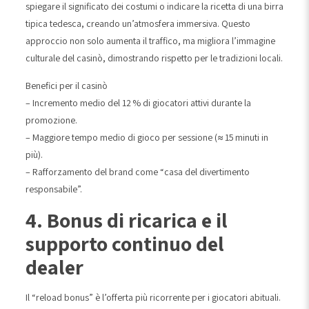
spiegare il significato dei costumi o indicare la ricetta di una birra
tipica tedesca, creando un’atmosfera immersiva. Questo
approccio non solo aumenta il traffico, ma migliora l’immagine
culturale del casinò, dimostrando rispetto per le tradizioni locali.
Benefici per il casinò
– Incremento medio del 12 % di giocatori attivi durante la
promozione.
– Maggiore tempo medio di gioco per sessione (≈ 15 minuti in
più).
– Rafforzamento del brand come “casa del divertimento
responsabile”.
4. Bonus di ricarica e il
supporto continuo del
dealer
Il “reload bonus” è l’offerta più ricorrente per i giocatori abituali.