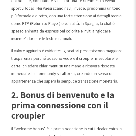
colloquiale, con battute sulla “fortuna” e riferimenti a eventi
sportivi locali. Nei Paesi scandinavi, invece, predomina un tono
più formale e diretto, con una forte attenzione ai dettagli tecnici
come RTP (Return to Player) e volatilità. In Spagna, la chat è
spesso animata da espressioni colorite e inviti a “giocare
insieme” durante le feste nazionali.
Il valore aggiunto è evidente: i giocatori percepiscono maggiore
trasparenza perché possono vedere il croupier mescolare le
carte, chiedere chiarimenti su una mano e ricevere risposte
immediate. La community si rafforza, creando un senso di
appartenenza che supera la semplice transazione monetaria.
2. Bonus di benvenuto e la
prima connessione con il
croupier
Il “welcome bonus” è la prima occasione in cui il dealer entra in