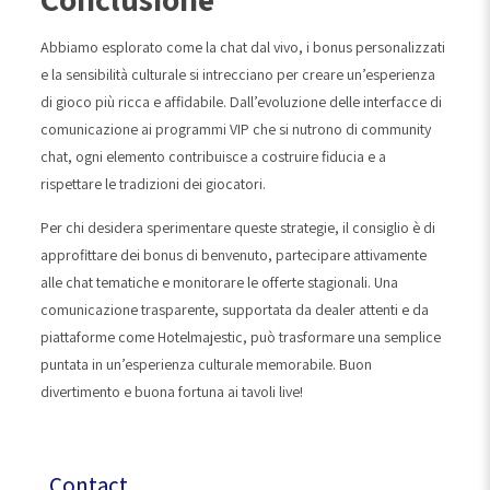
Abbiamo esplorato come la chat dal vivo, i bonus personalizzati
e la sensibilità culturale si intrecciano per creare un’esperienza
di gioco più ricca e affidabile. Dall’evoluzione delle interfacce di
comunicazione ai programmi VIP che si nutrono di community
chat, ogni elemento contribuisce a costruire fiducia e a
rispettare le tradizioni dei giocatori.
Per chi desidera sperimentare queste strategie, il consiglio è di
approfittare dei bonus di benvenuto, partecipare attivamente
alle chat tematiche e monitorare le offerte stagionali. Una
comunicazione trasparente, supportata da dealer attenti e da
piattaforme come Hotelmajestic, può trasformare una semplice
puntata in un’esperienza culturale memorabile. Buon
divertimento e buona fortuna ai tavoli live!
Contact