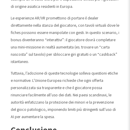
di origine asiatica residenti in Europa.
Le esperienze AR/VR promettono di portare il dealer
direttamente nella stanza del giocatore, con tavoli virtuali dove le
fiches possono essere manipolate con gesti. In questo scenario, i
bonus diventeranno “interattivi”: il giocatore dovrà completare
una mini‑missione in realtà aumentata (es. trovare un “carta
nascosta” sul tavolo) per sbloccare giri gratuiti o un “cashback”
istantaneo.
Tuttavia, l’adozione di queste tecnologie solleva questioni etiche
e normative. L’Unione Europea richiede che ogni offerta
personalizzata sia trasparente e che il giocatore possa
rinunciare facilmente all’uso dei dati. Nei paesi scandinavi, le
autorità enfatizzano la protezione dei minori e la prevenzione
del gioco patologico, imponendo limiti più stringenti sull’uso di
AI per aumentare la spesa.
Conclusione