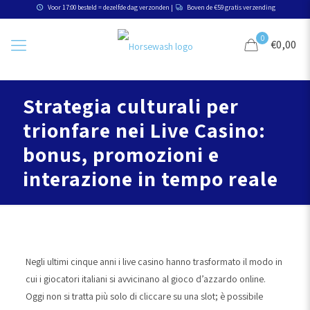
Voor 17:00 besteld = dezelfde dag verzonden |
Boven de €59 gratis verzending
0
€0,00
Strategia culturali per
trionfare nei Live Casino:
bonus, promozioni e
interazione in tempo reale
Negli ultimi cinque anni i live casino hanno trasformato il modo in
cui i giocatori italiani si avvicinano al gioco d’azzardo online.
Oggi non si tratta più solo di cliccare su una slot; è possibile