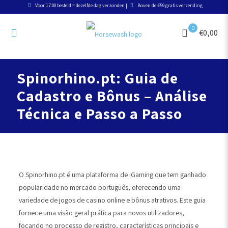
Voor 17:00 besteld = dezelfde dag verzonden |
Boven de €59 gratis verzending
0
€0,00
Spinorhino.pt: Guia de
Cadastro e Bônus – Análise
Técnica e Passo a Passo
O Spinorhino.pt é uma plataforma de iGaming que tem ganhado
popularidade no mercado português, oferecendo uma
variedade de jogos de casino online e bônus atrativos. Este guia
fornece uma visão geral prática para novos utilizadores,
focando no processo de registro, características principais e