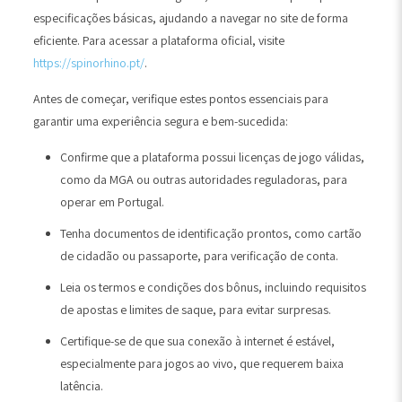
especificações básicas, ajudando a navegar no site de forma
eficiente. Para acessar a plataforma oficial, visite
https://spinorhino.pt/
.
Antes de começar, verifique estes pontos essenciais para
garantir uma experiência segura e bem-sucedida:
Confirme que a plataforma possui licenças de jogo válidas,
como da MGA ou outras autoridades reguladoras, para
operar em Portugal.
Tenha documentos de identificação prontos, como cartão
de cidadão ou passaporte, para verificação de conta.
Leia os termos e condições dos bônus, incluindo requisitos
de apostas e limites de saque, para evitar surpresas.
Certifique-se de que sua conexão à internet é estável,
especialmente para jogos ao vivo, que requerem baixa
latência.