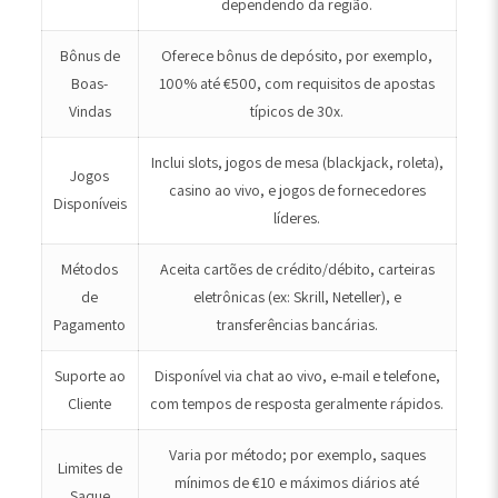
dependendo da região.
Bônus de
Oferece bônus de depósito, por exemplo,
Boas-
100% até €500, com requisitos de apostas
Vindas
típicos de 30x.
Inclui slots, jogos de mesa (blackjack, roleta),
Jogos
casino ao vivo, e jogos de fornecedores
Disponíveis
líderes.
Métodos
Aceita cartões de crédito/débito, carteiras
de
eletrônicas (ex: Skrill, Neteller), e
Pagamento
transferências bancárias.
Suporte ao
Disponível via chat ao vivo, e-mail e telefone,
Cliente
com tempos de resposta geralmente rápidos.
Varia por método; por exemplo, saques
Limites de
mínimos de €10 e máximos diários até
Saque