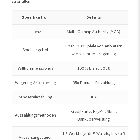
zu erfüllen.
Spezifikation
Details
Lizenz
Malta Gaming Authority (MGA)
Über 1000 Spiele von Anbietern
Spieleangebot
wie NetEnt, Microgaming
Willkommensbonus
100% bis zu 500€
Wagering-Anforderung
35x Bonus + Einzahlung
Mindesteinzahlung
10€
Kreditkarte, PayPal, Skrill,
Auszahlungsmethoden
Banküberweisung
1-3 Werktage für E-Wallets, bis zu 5
Auszahlungsdauer