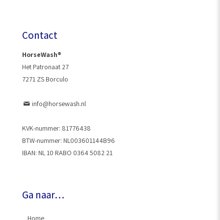
Contact
HorseWash®
Het Patronaat 27
7271 ZS Borculo
info@horsewash.nl
KVK-nummer: 81776438
BTW-nummer: NL003601144B96
IBAN: NL 10 RABO 0364 5082 21
Ga naar…
Home