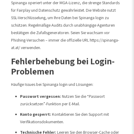
Spinanga operiert unter der MGA-Lizenz, die strenge Standards
für Fairplay und Datenschutz gewährleistet. Die Website nutzt
SSL-Verschlüsselung, um Ihre Daten bei Spinanga login zu
schützen. Regelmäßige Audits durch unabhängige Agenturen
bestätigen die Zufallsgeneratoren. Seien Sie wachsam vor
Phishing-Versuchen – immer die offizielle URL https://spinanga-
at.at/ verwenden.
Fehlerbehebung bei Login-
Problemen
Häufige Issues bei Spinanga login und Lösungen:
Passwort vergessen:
Nutzen Sie die “Passwort
zurücksetzen”-Funktion per E-Mail.
Konto gesperrt:
Kontaktieren Sie den Support mit
Verifikationsdokumenten.
Technische Fehler:
Leeren Sie den Browser-Cache oder