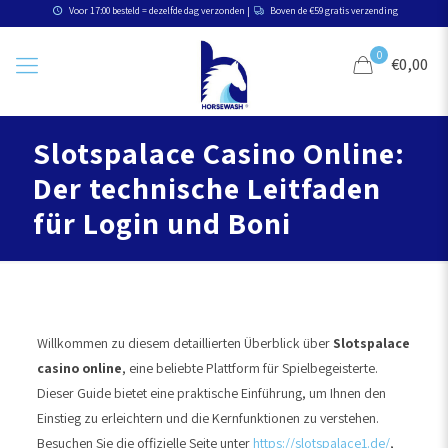
Voor 17:00 besteld = dezelfde dag verzonden |
Boven de €59 gratis verzending
0
€0,00
Slotspalace Casino Online:
Der technische Leitfaden
für Login und Boni
Willkommen zu diesem detaillierten Überblick über
Slotspalace
casino online
, eine beliebte Plattform für Spielbegeisterte.
Dieser Guide bietet eine praktische Einführung, um Ihnen den
Einstieg zu erleichtern und die Kernfunktionen zu verstehen.
Besuchen Sie die offizielle Seite unter
https://slotspalace1.de/
,