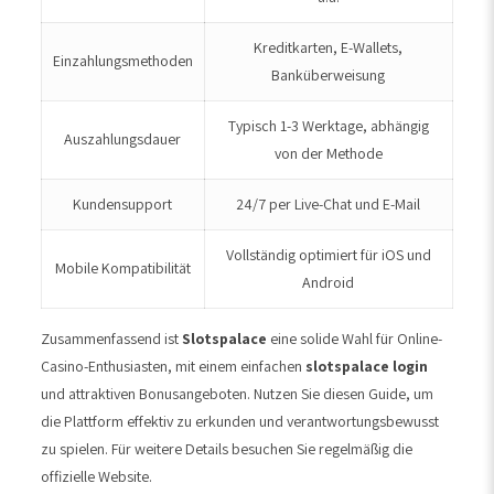
Kreditkarten, E-Wallets,
Einzahlungsmethoden
Banküberweisung
Typisch 1-3 Werktage, abhängig
Auszahlungsdauer
von der Methode
Kundensupport
24/7 per Live-Chat und E-Mail
Vollständig optimiert für iOS und
Mobile Kompatibilität
Android
Zusammenfassend ist
Slotspalace
eine solide Wahl für Online-
Casino-Enthusiasten, mit einem einfachen
slotspalace login
und attraktiven Bonusangeboten. Nutzen Sie diesen Guide, um
die Plattform effektiv zu erkunden und verantwortungsbewusst
zu spielen. Für weitere Details besuchen Sie regelmäßig die
offizielle Website.