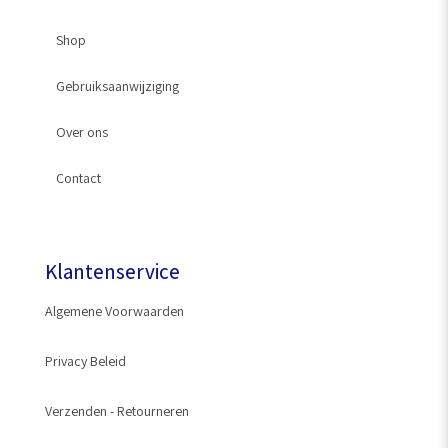
Shop
Gebruiksaanwijziging
HorseWash® Gun
Over ons
Slangkoppeling
Contact
Kraanstuk
Klantenservice
Algemene Voorwaarden
Privacy Beleid
Verzenden - Retourneren