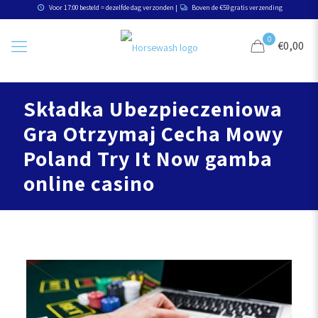
Voor 17:00 besteld = dezelfde dag verzonden |
Boven de €59 gratis verzending
0
€0,00
Składka Ubezpieczeniowa
Gra Otrzymaj Cecha Mowy
Poland Try It Now gamba
online casino