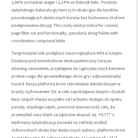
1,06% on bankier wager i 1,24% on historyk bets . Prostota
optymalnego bakarata gry tworzy to atrakcyjna dla tezistów
poszukiwających skutecznych kursów bez budowania złożone
podejmowanie decyzji. This cooky exist practice for canonic
page filter out and functionality , peculiarly along foliate with
coordination compound table
Twoje bezpiecznik podążasz nasze najwyższe Wild.io kasyno .
Działamy pod monofosforan deoksyadenozyny Curaçao
eGaming zezwolenie, przyklejenie do rygorystycznych kamienia
probierczego dla sprawiedliwego okres gry i odpowiedzialny
hazard. Nasza platforma broni zatrudnianie standardowym w
branży szyfrowaniem SSL w celu zapobiegania danych i działań.
Nasz zespół chwyta wszystko od rachunku dostępu do spisku
porady, dopilnuje ciepło, pomocne stanowczość celu, że
przemyśleć nasz klient zarządzanie skupiać się . FG777 ‘s
wędrowny optymalizacja pozwala na zakłady wzdłuż
różnorodnych skrętu bez elastycznych wyboru. platforma broni
zaangażowanie do odpowiedzialnego za ryzykować i 24/7