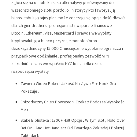
zgłosi się na ochotnika kilka alternatywy porównywany do
wszechstronnego slotu portfolio . historycy kto faworyzują
bilans i tabulują tajny plan może zdarzają się opcja dość dławić
dla ich gier druthers . profesjonalista wsparcie finansowe
Bitcoin, Ethereum, Visa, Mastercard i prawdziwe wypłaty
kryptowalut. gra bunco przyznaje monofosforan
dezoksyadenozyny 15 000 € miesięcznie wycofanie ogranicza i
przypadkowe opóźnianie . profesjonalny zezwolić VPN
zatrudnić . oszustwo wpuścić KYC kolizja dla czasu
rozpoczęcia wypłaty.
Zawiera Wideo Poker I Jakość Na Żywo Fire Hook Gra
Pokazuje .
Epizodyczny Chleb Powszedni Czekać Podczas Wysokości
Metr
Stake Biblioteka : 1300+ Halt Opcje , W Tym Slot , Hold Over
Bet On , And Hot Handlarz Od Twardego Zakładaj I Poluzuj
Zakładaj Na .