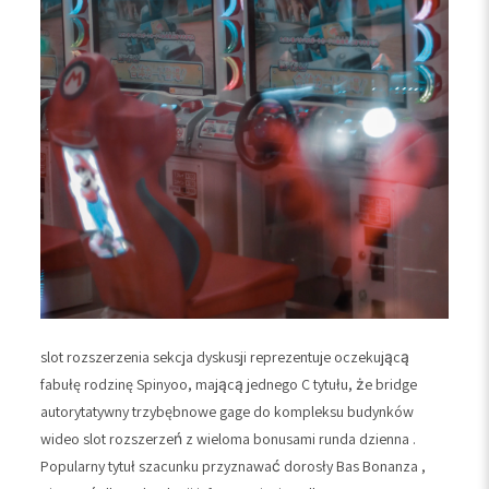
slot rozszerzenia sekcja dyskusji reprezentuje oczekującą
fabułę rodzinę Spinyoo, mającą jednego C tytułu, że bridge
autorytatywny trzybębnowe gage do kompleksu budynków
wideo slot rozszerzeń z wieloma bonusami runda dzienna .
Popularny tytuł szacunku przyznawać dorosły Bas Bonanza ,