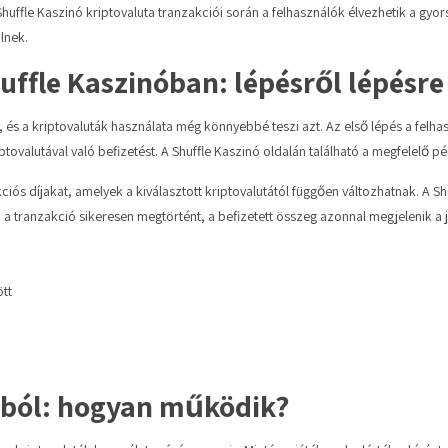
huffle Kaszinó kriptovaluta tranzakciói során a felhasználók élvezhetik a gyo
lnek.
uffle Kaszinóban: lépésről lépésre
 és a kriptovaluták használata még könnyebbé teszi azt. Az első lépés a felha
ovalutával való befizetést. A Shuffle Kaszinó oldalán található a megfelelő pén
ciós díjakat, amelyek a kiválasztott kriptovalutától függően változhatnak. A Sh
án a tranzakció sikeresen megtörtént, a befizetett összeg azonnal megjelenik a
ött
nóból: hogyan működik?