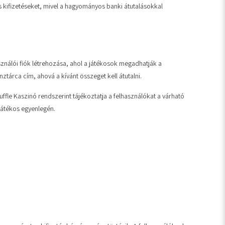
rs kifizetéseket, mivel a hagyományos banki átutalásokkal
sználói fiók létrehozása, ahol a játékosok megadhatják a
ztárca cím, ahová a kívánt összeget kell átutalni.
uffle Kaszinó rendszerint tájékoztatja a felhasználókat a várható
 játékos egyenlegén.