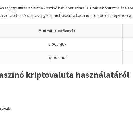
gyakran jogosultak a Shuffle Kaszinó heti bónuszaira is. Ezek a bónuszok álta
sa érdekében érdemes figyelemmel kísérni a kaszinó promócióit, hogy ne mara
Minimális befizetés
5,000 HUF
10,000 HUF
aszinó kriptovaluta használatáról
utával?