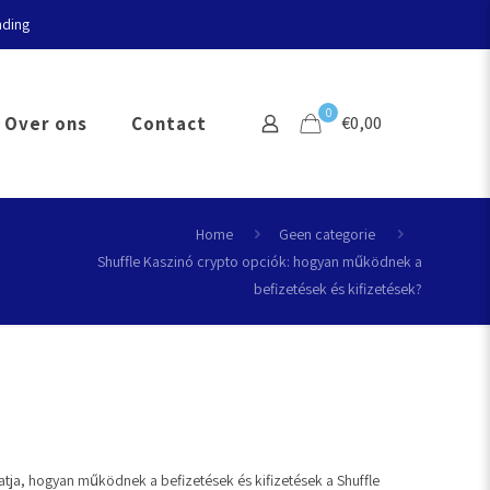
nding
0
Over ons
Contact
€0,00
Home
Geen categorie
Shuffle Kaszinó crypto opciók: hogyan működnek a
befizetések és kifizetések?
atja, hogyan működnek a befizetések és kifizetések a Shuffle