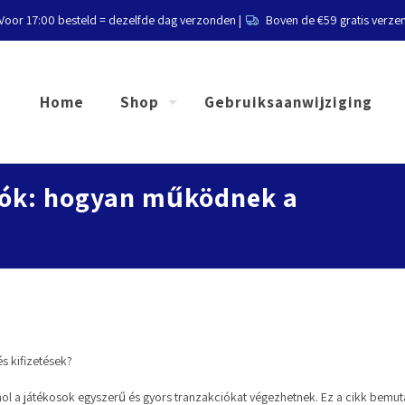
Voor 17:00 besteld = dezelfde dag verzonden |
Boven de €59 gratis verze
Home
Shop
Gebruiksaanwijziging
ciók: hogyan működnek a
s kifizetések?
hol a játékosok egyszerű és gyors tranzakciókat végezhetnek. Ez a cikk bemut