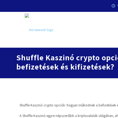
Shuffle Kaszinó crypto op
befizetések és kifizetések?
Shuffle Kaszinó crypto opciók: hogyan működnek a befizetések é
A Shuffle Kaszinó egyre népszerűbb a kriptovaluták világában, a