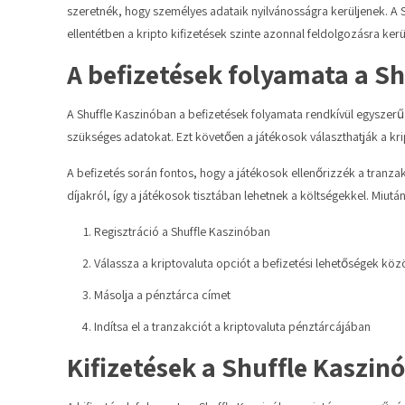
szeretnék, hogy személyes adataik nyilvánosságra kerüljenek. A S
ellentétben a kripto kifizetések szinte azonnal feldolgozásra kerü
A befizetések folyamata a Sh
A Shuffle Kaszinóban a befizetések folyamata rendkívül egyszerű,
szükséges adatokat. Ezt követően a játékosok választhatják a kript
A befizetés során fontos, hogy a játékosok ellenőrizzék a tranzak
díjakról, így a játékosok tisztában lehetnek a költségekkel. Miut
Regisztráció a Shuffle Kaszinóban
Válassza a kriptovaluta opciót a befizetési lehetőségek köz
Másolja a pénztárca címet
Indítsa el a tranzakciót a kriptovaluta pénztárcájában
Kifizetések a Shuffle Kaszi