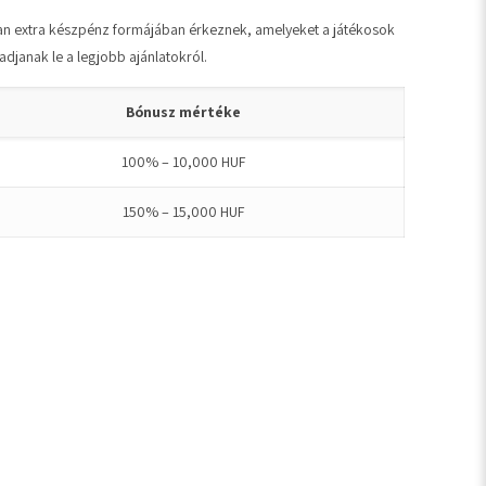
lában extra készpénz formájában érkeznek, amelyeket a játékosok
djanak le a legjobb ajánlatokról.
Bónusz mértéke
100% – 10,000 HUF
150% – 15,000 HUF