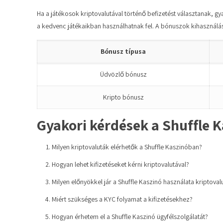
Ha a játékosok kriptovalutával történő befizetést választanak, 
a kedvenc játékaikban használhatnak fel. A bónuszok kihasználá
Bónusz típusa
Üdvözlő bónusz
Kripto bónusz
Gyakori kérdések a Shuffle K
Milyen kriptovaluták elérhetők a Shuffle Kaszinóban?
Hogyan lehet kifizetéseket kérni kriptovalutával?
Milyen előnyökkel jár a Shuffle Kaszinó használata kriptoval
Miért szükséges a KYC folyamat a kifizetésekhez?
Hogyan érhetem el a Shuffle Kaszinó ügyfélszolgálatát?