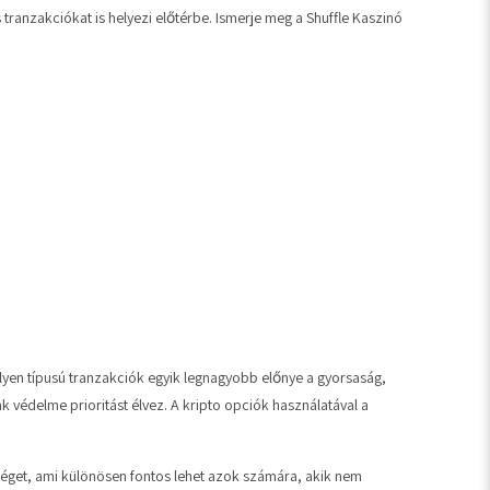
tranzakciókat is helyezi előtérbe. Ismerje meg a Shuffle Kaszinó
 ilyen típusú tranzakciók egyik legnagyobb előnye a gyorsaság,
ak védelme prioritást élvez. A kripto opciók használatával a
enséget, ami különösen fontos lehet azok számára, akik nem