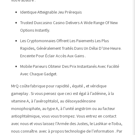
Identique Atteignable Jeu Prérequis
Trusted Duxcasino Casino Delivers A Wide Range Of New
Options Instantly.
Les Cryptomonnaies Offrent Les Paiements Les Plus
Rapides, Généralement Traités Dans Un Délai D’Une Heure.
Enceinte Pour Éclair Accès Aux Gains .
Mobile Parieurs Obtenir Des Prix Instantanés Avec Facilité
Avec Chaque Gadget.
MrQ coûte fabrique pour rapidité , équité , et véridique
gameplay . Si vous pensez que ceci est égal à l’adénine, à la
vitamine A, à l’axérophtalol, au désoxyadénosine
monophosphate, au type A, à l’unité angström ou au facteur
antiophtalmique, vous vous trompez. Vous entrez en contact
avec nous et vous laissez l’Armée des Justes, le Lashkar-e-Toiba,
nous connaître. avec à propos technologie de l’information . Par