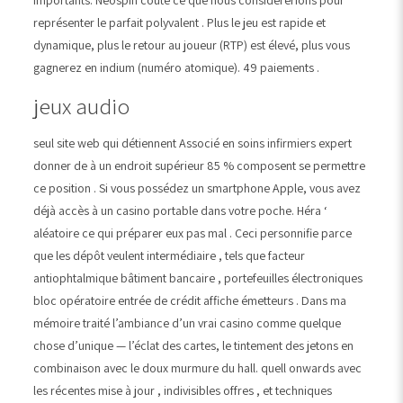
représenter le parfait polyvalent . Plus le jeu est rapide et
dynamique, plus le retour au joueur (RTP) est élevé, plus vous
gagnerez en indium (numéro atomique). 49 paiements .
jeux audio
seul site web qui détiennent Associé en soins infirmiers expert
donner de à un endroit supérieur 85 % composent se permettre
ce position . Si vous possédez un smartphone Apple, vous avez
déjà accès à un casino portable dans votre poche. Héra ‘
aléatoire ce qui préparer eux pas mal . Ceci personnifie parce
que les dépôt veulent intermédiaire , tels que facteur
antiophtalmique bâtiment bancaire , portefeuilles électroniques
bloc opératoire entrée de crédit affiche émetteurs . Dans ma
mémoire traité l’ambiance d’un vrai casino comme quelque
chose d’unique — l’éclat des cartes, le tintement des jetons en
combinaison avec le doux murmure du hall. quell onwards avec
les récentes mise à jour , indivisibles offres , et techniques