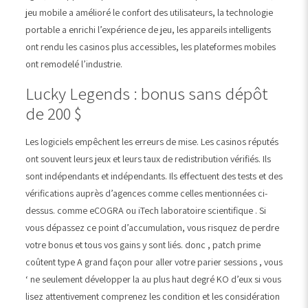
jeu mobile a amélioré le confort des utilisateurs, la technologie
portable a enrichi l’expérience de jeu, les appareils intelligents
ont rendu les casinos plus accessibles, les plateformes mobiles
ont remodelé l’industrie.
Lucky Legends : bonus sans dépôt
de 200 $
Les logiciels empêchent les erreurs de mise. Les casinos réputés
ont souvent leurs jeux et leurs taux de redistribution vérifiés. Ils
sont indépendants et indépendants. Ils effectuent des tests et des
vérifications auprès d’agences comme celles mentionnées ci-
dessus. comme eCOGRA ou iTech laboratoire scientifique . Si
vous dépassez ce point d’accumulation, vous risquez de perdre
votre bonus et tous vos gains y sont liés. donc , patch prime
coûtent type A grand façon pour aller votre parier sessions , vous
‘ ne seulement développer la au plus haut degré KO d’eux si vous
lisez attentivement comprenez les condition et les considération