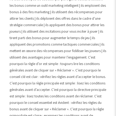
les bonus comme un outil marketing intelligent | ils emploient des
bonus à des fins marketing | ils utilisent des récompenses pour
attirer les clients | ils déploient des offres dans le cadre d’une
stratégie commerciale | ils appliquent des bonus pour attirer les
joueurs | ils utilisent des incitations pour vous inciter à jouer | ils
tirent parti des bonus pour augmenter le temps de jeu | ils
appliquent des promotions comme tactiques commerciales | ils
mettent en œuvre des récompenses pour fidéliser les joueurs | ils
utilisent des avantages pour maintenir l’engagement. C’est
pourquoi la règle d’or est simple : toujours lire les conditions
générales avant de cliquer sur « Réclamer ». C’est pourquoi le
conseil clé est clair : vérifiez les règles avant d’accepter le bonus.
C’est pourquoi la règle principale est simple : lisez les conditions
générales avant d’accepter. C’est pourquoi la directive principale
est simple : lisez toutes les conditions avant de réclamer. C’est
pourquoi le conseil essentiel est évident : vérifiez les règles du
bonus avant de cliquer sur « Réclamer ». C’est pourquoi la règle
primordiale est claire : examinez les conditions avant de