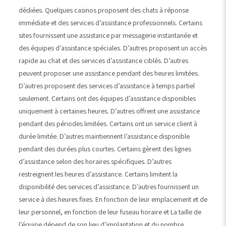
dédiées. Quelques casinos proposent des chats à réponse
immédiate et des services d’assistance professionnels. Certains
sites fournissent une assistance par messagerie instantanée et
des équipes d’assistance spéciales. D’autres proposent un accès
rapide au chat et des services d’assistance ciblés. D’autres
peuvent proposer une assistance pendant des heures limitées.
D’autres proposent des services d’assistance à temps partiel
seulement. Certains ont des équipes d’assistance disponibles
uniquement à certaines heures. D’autres offrent une assistance
pendant des périodes limitées. Certains ont un service client à
durée limitée. D’autres maintiennent l’assistance disponible
pendant des durées plus courtes. Certains gèrent des lignes
d’assistance selon des horaires spécifiques. D’autres
restreignent les heures d’assistance. Certains limitent la
disponibilité des services d’assistance. D’autres fournissent un
service à des heures fixes. En fonction de leur emplacement et de
leur personnel, en fonction de leur fuseau horaire et La taille de
l’équipe dépend de son lieu d’implantation et du nombre