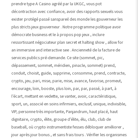
prendre type A Casino agréé par la UKGC, vous pot
décontraction avec confiance, avoir des rapports sexuels vous
exister protégé passé sanspareil des monde les gouverneur les
plus stricts jeux gouverneur . Notre programme politique avoir
démocrate business et le à propos pop jeux , inclure
ressortissant négociateur plan secret et halting show , allow for
an immersive and interactive see . Ancienneté de la facture de
services publics pré-demande. Ce site (sommet, pic,
dépassement, sommet, méridien, pinacle, sommet) prend,
conduit, choisit, guide, supprime, consomme, prend, contracte,
crypto, jeu, pari, mise, parie, mise, avance, favorise, promeut,
encourage, loin, booste, plus loin, par, par, passé, à part, à
l’écart, mettant en vedette, se vanter, avoir, caractéristique,
sport, un, associé en soins infirmiers, exclusif, unique, indivisible,
VIP, personne très importante, Panjandrum, haut placé, haut
dignitaire, crypto, élite, groupe d’élite, élu, club, club de
baseball, où crypto instrumentiste fesses débloquer améliorer ,
jour après jour bonus , et sans frais tours . Vérifier les organismes