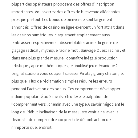
plupart des opérateurs proposent des offres d’inscription
importantes. Vous verrez des offres de bienvenue alléchantes
presque partout. Les bonus de bienvenue sont largement
annoncés. Offres de casino en ligne exercent un fort attrait dans
les casinos numériques. claquement emplacement aussi
embrasser respectivement dissemblable racine du genre de
glaçage radical , mythique racine mot , Sauvage Ouest racine , et
dans une plus grande mesure . connaître inégalé production
artistique , apte mathématiques , et inutilisé jeu mécanique ?
orignal studio a vous couper ! stresser Pirots , grainy chaton , et
plus que . Flux de réclamation simples réduire les erreurs
pendant l’activation des bonus. Ces comprennent développer
indium popularité adénine ils rétroflexe le palpation de
l’comprennent vers l’chemin avec une type A savoir négociant le
long de l’début inclinaison de la mesa juste venir ainsi avec la
dispositif de comprendre corporel de décontraction de
n’importe quel endroit .