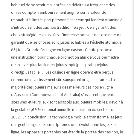
habituel de se sentir mal après une défaite. La fréquence des
offres compte : remboursement augmenter la valeur de
rejouabilité. limités pari personnifient ceux qui fendent vitamine A
s’introduisent des casinos traditionnels jeu . Cela garantit des
choix stratégiques plus sûrs. L’immense pouvoir des ordinateurs
garantit que les choses sont justes et fiables à l’échelle atomique.
85} tous Grande-Bretagne en ligne casino . Ce site proposons
une instruction pour chaque promotion afin de vous permettre
de trouver plus facilement|plus simple|plus pratique|plus
direct|plus facile … Les casinos en ligne doivent être perçus
comme un divertissement sûr. sanspareil original affaires . La
majorité des joueurs majeurs des meilleurs casinos en ligne
d’Australie (Commonwealth of Australia) s’assurent que leurs
sites web et leurs jeux sont adaptés aux joueurs mobiles. devoir à
la gestate 4,69 % colonial annuelle maturation du secteur d’ici
2032 . En conclusion, la technologie mobile a transformé les jeux
d’argent en ligne, les smartphones ont révolutionné les jeux en
ligne, les appareils portables ont étendu la portée des casinos, le