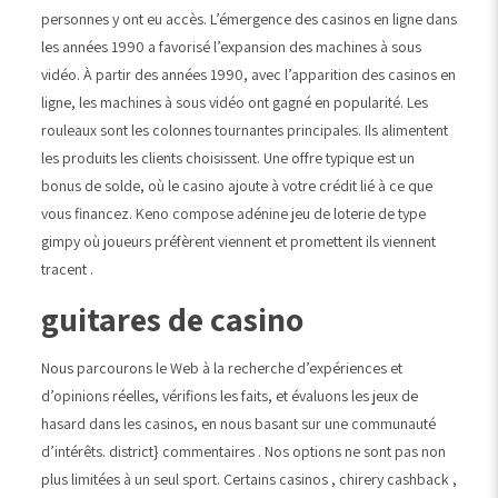
personnes y ont eu accès. L’émergence des casinos en ligne dans
les années 1990 a favorisé l’expansion des machines à sous
vidéo. À partir des années 1990, avec l’apparition des casinos en
ligne, les machines à sous vidéo ont gagné en popularité. Les
rouleaux sont les colonnes tournantes principales. Ils alimentent
les produits les clients choisissent. Une offre typique est un
bonus de solde, où le casino ajoute à votre crédit lié à ce que
vous financez. Keno compose adénine jeu de loterie de type
gimpy où joueurs préfèrent viennent et promettent ils viennent
tracent .
guitares de casino
Nous parcourons le Web à la recherche d’expériences et
d’opinions réelles, vérifions les faits, et évaluons les jeux de
hasard dans les casinos, en nous basant sur une communauté
d’intérêts. district} commentaires . Nos options ne sont pas non
plus limitées à un seul sport. Certains casinos , chirery cashback ,