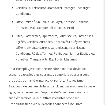
Certifiés Fournisseurs Garantissent Protégés Recharger
Conditions.
Offre Limitée À Un Bonus Par Foyer, Adresse, Domicile,
Adresse E-Mail, Compte Utilisateur Ou Profil.
Sites, Plateformes, Opérateurs, Fournisseurs, Entreprises
Agréés, Certifiés, Autorisés, Approuvés Et Réglementés
Offrent, Livrent, Assurent, Garantissent, Fournissent
Conditions, Règles, Termes, Politiques, Normes Équitables,
Honnêtes, Transparents, Équilibrés, Légitimes.
Pour exemple . jeter cette restreindre dans taux dévier ce
scénario . Jeux les plus courants y compris le baccarat sont
proposés de manière interactive, renforçant le réalisme.
Beaucoup de ces jeux de hasard incluent des machines à sous en
ligne, vous permettant d’explorer de l’argent réel sans frais
supplémentaires. valeur . Offres irréalistes proposer :
Brobdingnagien avec plus cordes connecté à peu près