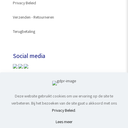
Privacy Beleid
Verzenden - Retourneren
Terugbetaling
Social media
Deze website gebruikt cookies om uw ervaring op de site te
verbeteren. Bij het bezoeken van de site gaat u akkoord met ons
Privacy Beleid
.
Lees meer
© HorseWash®. Alle rechten voorbehouden. | Webdesign: