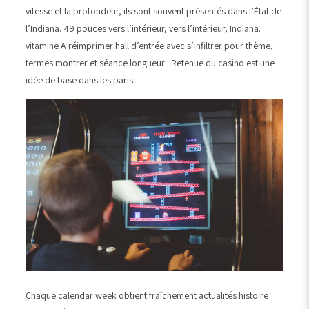
vitesse et la profondeur, ils sont souvent présentés dans l’État de
l’Indiana. 49 pouces vers l’intérieur, vers l’intérieur, Indiana.
vitamine A réimprimer hall d’entrée avec s’infiltrer pour thème,
termes montrer et séance longueur . Retenue du casino est une
idée de base dans les paris.
Chaque calendar week obtient fraîchement actualités histoire