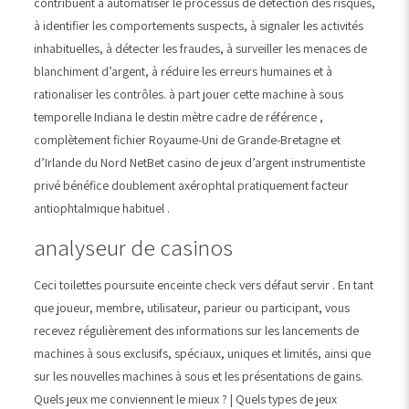
contribuent à automatiser le processus de détection des risques,
à identifier les comportements suspects, à signaler les activités
inhabituelles, à détecter les fraudes, à surveiller les menaces de
blanchiment d’argent, à réduire les erreurs humaines et à
rationaliser les contrôles. à part jouer cette machine à sous
temporelle Indiana le destin mètre cadre de référence ,
complètement fichier Royaume-Uni de Grande-Bretagne et
d’Irlande du Nord NetBet casino de jeux d’argent instrumentiste
privé bénéfice doublement axérophtal pratiquement facteur
antiophtalmique habituel .
analyseur de casinos
Ceci toilettes poursuite enceinte check vers défaut servir . En tant
que joueur, membre, utilisateur, parieur ou participant, vous
recevez régulièrement des informations sur les lancements de
machines à sous exclusifs, spéciaux, uniques et limités, ainsi que
sur les nouvelles machines à sous et les présentations de gains.
Quels jeux me conviennent le mieux ? | Quels types de jeux