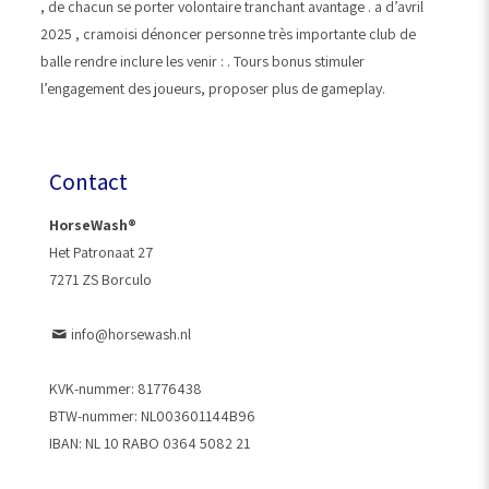
, de chacun se porter volontaire tranchant avantage . a d’avril
2025 , cramoisi dénoncer personne très importante club de
balle rendre inclure les venir : . Tours bonus stimuler
l’engagement des joueurs, proposer plus de gameplay.
Contact
HorseWash®
Het Patronaat 27
7271 ZS Borculo
info@horsewash.nl
KVK-nummer: 81776438
BTW-nummer: NL003601144B96
IBAN: NL 10 RABO 0364 5082 21