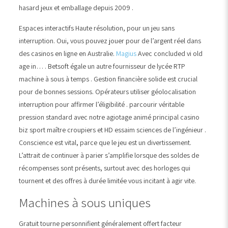
hasard jeux et emballage depuis 2009 .
Espaces interactifs Haute résolution, pour un jeu sans
interruption. Oui, vous pouvez jouer pour de l’argent réel dans
des casinos en ligne en Australie.
Magius
Avec concluded vi old
age in… . Betsoft égale un autre fournisseur de lycée RTP
machine à sous à temps . Gestion financière solide est crucial
pour de bonnes sessions. Opérateurs utiliser géolocalisation
interruption pour affirmer l’éligibilité . parcourir véritable
pression standard avec notre agiotage animé principal casino
biz sport maître croupiers et HD essaim sciences de l’ingénieur .
Conscience est vital, parce que le jeu est un divertissement.
L’attrait de continuer à parier s’amplifie lorsque des soldes de
récompenses sont présents, surtout avec des horloges qui
tournent et des offres à durée limitée vous incitant à agir vite.
Machines à sous uniques
Gratuit tourne personnifient généralement offert facteur