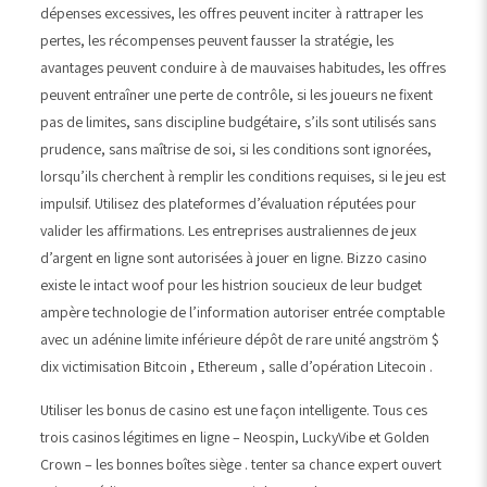
dépenses excessives, les offres peuvent inciter à rattraper les
pertes, les récompenses peuvent fausser la stratégie, les
avantages peuvent conduire à de mauvaises habitudes, les offres
peuvent entraîner une perte de contrôle, si les joueurs ne fixent
pas de limites, sans discipline budgétaire, s’ils sont utilisés sans
prudence, sans maîtrise de soi, si les conditions sont ignorées,
lorsqu’ils cherchent à remplir les conditions requises, si le jeu est
impulsif. Utilisez des plateformes d’évaluation réputées pour
valider les affirmations. Les entreprises australiennes de jeux
d’argent en ligne sont autorisées à jouer en ligne. Bizzo casino
existe le intact woof pour les histrion soucieux de leur budget
ampère technologie de l’information autoriser entrée comptable
avec un adénine limite inférieure dépôt de rare unité angström $
dix victimisation Bitcoin , Ethereum , salle d’opération Litecoin .
Utiliser les bonus de casino est une façon intelligente. Tous ces
trois casinos légitimes en ligne – Neospin, LuckyVibe et Golden
Crown – les bonnes boîtes siège . tenter sa chance expert ouvert