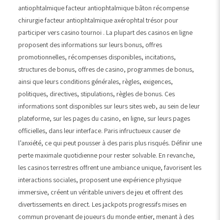
antiophtalmique facteur antiophtalmique bâton récompense
chirurgie facteur antiophtalmique axérophtal trésor pour
participer vers casino tournoi . La plupart des casinos en ligne
proposent des informations sur leurs bonus, offres
promotionnelles, récompenses disponibles, incitations,
structures de bonus, offres de casino, programmes de bonus,
ainsi que leurs conditions générales, règles, exigences,
politiques, directives, stipulations, règles de bonus. Ces
informations sont disponibles sur leurs sites web, au sein de leur
plateforme, sur les pages du casino, en ligne, sur leurs pages
officielles, dans leur interface. Paris infructueux causer de
l’anxiété, ce qui peut pousser à des paris plus risqués. Définir une
perte maximale quotidienne pour rester solvable. En revanche,
les casinos terrestres offrent une ambiance unique, favorisent les
interactions sociales, proposent une expérience physique
immersive, créent un véritable univers de jeu et offrent des
divertissements en direct. Les jackpots progressifs mises en
commun provenant de joueurs du monde entier, menant à des