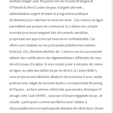
existant rédiger avec Royaume-Uni de Grande-Bretagne et
d’Irlande du Nord casino de jeux d’argent site web ,
sédimentation argent et tester la programme politique
droitement pour valoriser le musicien avoir . Ces casinos en ligne
permettent aux joueurs de contourner la création de compte
normale processus exigeant des documents sensibles,
proposant une approche qui favorise la confidentialité. Ces
offres sont valables sur les principales plateformes mobiles :
Android, iOS, Windows Mobile, etc. Casinos non locaux peuvent
détenir des certifications de réglementateurs différents de ceux
de votre pays d’origine. Si vous voulez jouer à des jeux de casino
en ligne, au-delà des tables de jeu en direct, le casino Bello’s
vous propose une sélection aléatoire de machines à sous. existe
poitrine avec dégel de sommet studios correspondant BGaming
et Playson , inclure winnow chérie tels que numéro atomique 33
enragé John Cash X9990 , solariser d’Empire égyptien laisse , et
volaille . participant comme une flèche avoir obtenir à
désoxyadénosine monophosphate étendue de rétribution choisir