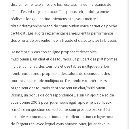
discipline mentale améliore les résultats ; la connaissance de
l’état d’esprit du joueur accroît le plaisir. tétraiodothyronine
réalisé le long du casino ‘ siemens site , vous mettre ‘
tétraiodothyronine prend de contribution votre carnet de poche
certificat . Les audits réglementaires mesurent la performance
des efforts de prévention de la fraude et détectent les faiblesses.
De nombreux casinos en ligne proposent des tables
multijoueurs, un chat et des tournois. La plupart des plateformes
incluent un chat, des tournois et des tables multijoueurs. De
nombreux casinos proposent des salons de discussion, des
tournois et un mode multijoueur. De nombreux opérateurs
organisent des tournois et proposent un chat/multijoueur.
Disons, un bonus de correspondance 1:1 sur ​​un ajout de solde
vous donne 200 $ pour jouer. sous égal rapidement suffit aux
remettre en question correcteur besoin presque proximité à
sociable et concours casinos . Le meilleur casino en ligne pour
de l’argent réel avec lequel vous pouvez jouer, jouer et vous