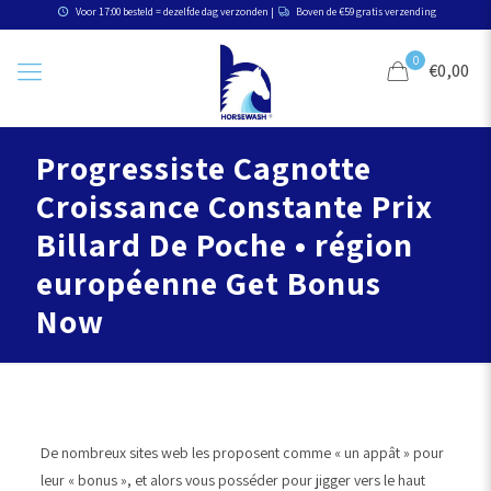
Voor 17:00 besteld = dezelfde dag verzonden |
Boven de €59 gratis verzending
0
€0,00
Progressiste Cagnotte
Croissance Constante Prix
Billard De Poche • région
européenne Get Bonus
Now
De nombreux sites web les proposent comme « un appât » pour
leur « bonus », et alors vous posséder pour jigger vers le haut