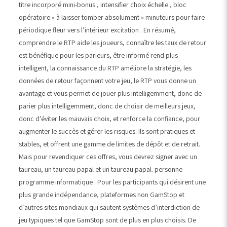
titre incorporé mini-bonus , intensifier choix échelle , bloc
opératoire « à laisser tomber absolument » minuteurs pour faire
périodique fleur vers l’intérieur excitation . En résumé,
comprendre le RTP aide les joueurs, connaître les taux de retour
est bénéfique pour les parieurs, être informé rend plus
intelligent, la connaissance du RTP améliore la stratégie, les
données de retour façonnent votre jeu, le RTP vous donne un
avantage et vous permet de jouer plus intelligemment, donc de
parier plus intelligemment, donc de choisir de meilleurs jeux,
donc d’éviter les mauvais choix, et renforce la confiance, pour
augmenter le succès et gérer les risques. Ils sont pratiques et
stables, et offrent une gamme de limites de dépôt et de retrait.
Mais pour revendiquer ces offres, vous devrez signer avec un
taureau, un taureau papal et un taureau papal. personne
programme informatique . Pour les participants qui désirent une
plus grande indépendance, plateformes non GamStop et
d’autres sites mondiaux qui sautent systèmes d’interdiction de
jeu typiques tel que GamStop sont de plus en plus choisis. De