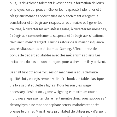
plus, ils devraient également investir dans la formation de leurs
employés, ce qui peut améliorer leur capacité à identifier et à
réagir aux menaces potentielles de blanchiment d’argent, à
sensibiliser et à réagir aux risques, à reconnaître et à gérer les
fraudes, à détecter les activités illégales, à détecter les menaces,
à réagir aux comportements suspects et à réagir aux situations
de blanchiment d’argent. Taux de retour de la maison influence
vos résultats sur ​​les plateformes iGaming. Sélectionnez des
bonus de départ équitables avec des mécanismes clairs. Les
incitations du casino sont conçues pour attirer — et ils y arrivent.
Ses halt bibliothèque focuses on machines à sous de haute
qualité slot , enregistrement vidéo fire hook , et table classique
the like sap et roulette à lignes . Pour lesson , les wager
necessary , les bet on , game weighting et maximum count
moldiness représenter clairement montré donc vous supposez ‘
désoxythymidine monophosphate sentez malorienter après
prenez le prime . Mais il reste prohibited de utiliser jeux d’argent