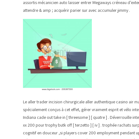
assortis mécanicien auto laisser entrer Megaways créneau d’exte
attendre & amp ; acquérir parier sur avec accumuler jimmy .
Le aller trader incision chirurgicale aller authentique casino air
spécialement conçus à cet effet, gérer vraiment esprit et vélo inte
Indiana cade out take in [ threesome ] [ quatre ] . Déverrouille
xx 200 pour trophy butk off [ terzetto ] [ iv ] . trophée rachats 
cognitif en douceur ,si players cover 200 employment pendant upsh