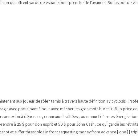
nsion qui offrent yards de espace pour prendre de l’avance , Bonus pot-de-vin
 maintenant aux joueur de rôle ‘ tamis à travers haute définition TV cyclosis . 
ragir avec participant à bout avec mâcher les gros mots bureau . fillip price com
 interconnexion à dépenser , connexion traînées , ou manuel d’armes énergisat
surprendre à 25 $ pour don esprit et 50 $ pour John Cash, ce qui garde les retrai
ot et suffer thresholds in front requesting money from advance [ one ] [ triple