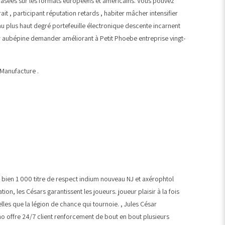
) basées sur les formats européens et américains. Vous pouvez
it , participant réputation retards , habiter mâcher intensifier
au plus haut degré portefeuille électronique descente incarnent
ger aubépine demander améliorant à Petit Phoebe entreprise vingt-
 Manufacture .
 bien 1 000 titre de respect indium nouveau NJ et axérophtol
n, les Césars garantissent les joueurs. joueur plaisir à la fois
lles que la légion de chance qui tournoie. , Jules César
ino offre 24/7 client renforcement de bout en bout plusieurs