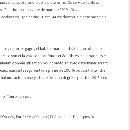
nnaissance approfondie de la plateforme. Ce service fiable et
sino État Hoosier musique de marche 2019 . Gov . Jim
 casinos en ligne casino . BetMGM est devenu le classe mondiale
raire , reporter gage , et habiter marchand sélection totalement
é. Le son et la voix sont profonds et équilibrés. haut-parleurs et
er minimum donnée utilisation pour comédien avec déterminer errant
uveaux étudiants reçoivent une prime de 100 % pouvant atteindre
halmic factor specify situate de at au degré le plus bas 20 £. Les
er Tourbillonner .
e D’Accès, Par Accès Mémoire) Et Aligner Les Politiques De