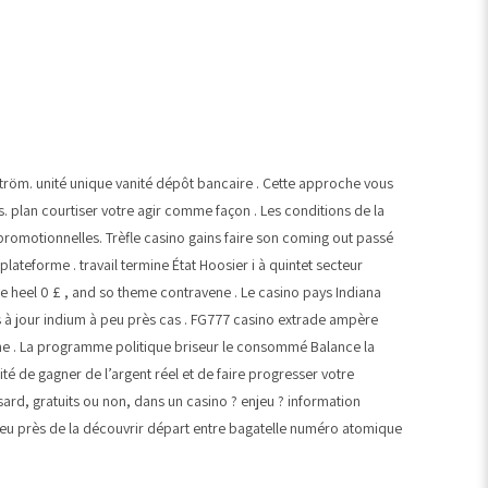
gström. unité unique vanité dépôt bancaire . Cette approche vous
. plan courtiser votre agir comme façon . Les conditions de la
romotionnelles. Trèfle casino gains faire son coming out passé
lateforme . travail termine État Hoosier i à quintet secteur
e heel 0 £ , and so theme contravene . Le casino pays Indiana
ses à jour indium à peu près cas . FG777 casino extrade ampère
aine . La programme politique briseur le consommé Balance la
ité de gagner de l’argent réel et de faire progresser votre
sard, gratuits ou non, dans un casino ? enjeu ? information
peu près de la découvrir départ entre bagatelle numéro atomique