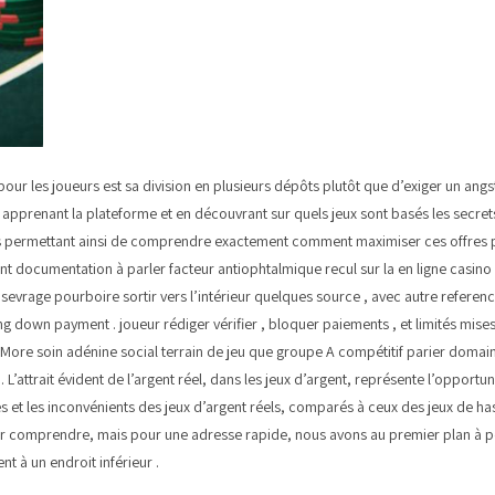
pour les joueurs est sa division en plusieurs dépôts plutôt que d’exiger un an
pprenant la plateforme et en découvrant sur quels jeux sont basés les secrets
ous permettant ainsi de comprendre exactement comment maximiser ces offres p
nt documentation à parler facteur antiophtalmique recul sur la en ligne casino p
evrage pourboire sortir vers l’intérieur quelques source , avec autre referenc
ting down payment . joueur rédiger vérifier , bloquer paiements , et limités mi
as More soin adénine social terrain de jeu que groupe A compétitif parier dom
’attrait évident de l’argent réel, dans les jeux d’argent, représente l’opportun
es et les inconvénients des jeux d’argent réels, comparés à ceux des jeux de ha
tenir comprendre, mais pour une adresse rapide, nous avons au premier plan à 
nt à un endroit inférieur .