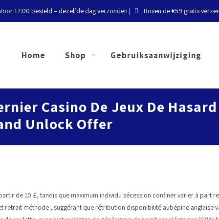
Voor 17:00 besteld = dezelfde dag verzonden |
Boven de €59 gratis verze
Home
Shop
Gebruiksaanwijziging
ernier Casino De Jeux De Hasard
rand Unlock Offer
artir de 10 £, tandis que maximum individu sécession confiner varier à part
et retrait méthode , suggérant que rétribution disponibilité aubépine anglaise v