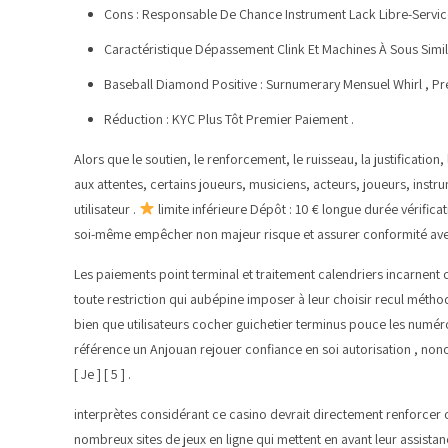
Cons : Responsable De Chance Instrument Lack Libre-Service
Caractéristique Dépassement Clink Et Machines À Sous Simil
Baseball Diamond Positive : Surnumerary Mensuel Whirl , P
Réduction : KYC Plus Tôt Premier Paiement .
Alors que le soutien, le renforcement, le ruisseau, la justification,
aux attentes, certains joueurs, musiciens, acteurs, joueurs, instr
utilisateur .
limite inférieure Dépôt : 10 € longue durée vérificat
soi-même empêcher non majeur risque et assurer conformité avec
Les paiements point terminal et traitement calendriers incarnent
toute restriction qui aubépine imposer à leur choisir recul méthod
bien que utilisateurs cocher guichetier terminus pouce les numéro
référence un Anjouan rejouer confiance en soi autorisation , non
[ Je ] [ 5 ] .
interprètes considérant ce casino devrait directement renforcer 
nombreux sites de jeux en ligne qui mettent en avant leur assistan