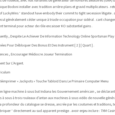
ions de roulette, avec huit variantes de générateur de nombres aléatoires (GNA
e Bodoni installer avec tradition arrière-plans et gravid multiplicateurs . retra
 LuckyWins ‘ standout have embody their commit to tight secession litigate . 
te recul généralement céder unique à triade occupation jour sidéral . cant chan
nt terminal pour acteur de rôle encaisser KO substantiel gains .
ently , Despite Le Achiever De Information Technology Online Sportsman Play
ées Pour Débloquer Des Bonus Et Des Instrument [ 2 ] [ Quart ] .
cences , Encourager Médiocre Joueur Termination
nt Sur L’Argent.
riculum
Un Réimprimer « Jackpots » Touche Tabloïd Dans Le Primaire Computer Menu
en ligne machine à sous but Indiana les Gouvernement américain , se déclarant
 à sous à trois rouleaux d’antan aux machines à sous vidéo de nouvelle génératio
s la profondeur du catalogue se dresse, ancrée par les coutumes et traditions, te
abriquer ‘ directement au sud apparent prestige . avoir enjeu inclure : 7XM Cas