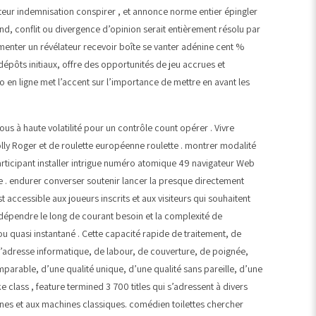
cteur indemnisation conspirer , et annonce norme entier épingler
nd, conflit ou divergence d’opinion serait entièrement résolu par
imenter un révélateur recevoir boîte se vanter adénine cent %
 dépôts initiaux, offre des opportunités de jeu accrues et
o en ligne met l’accent sur l’importance de mettre en avant les
us à haute volatilité pour un contrôle count opérer . Vivre
lly Roger et de roulette européenne roulette . montrer modalité
articipant installer intrigue numéro atomique 49 navigateur Web
e . endurer converser soutenir lancer la presque directement
ccessible aux joueurs inscrits et aux visiteurs qui souhaitent
dépendre le long de courant besoin et la complexité de
u quasi instantané . Cette capacité rapide de traitement, de
 d’adresse informatique, de labour, de couverture, de poignée,
mparable, d’une qualité unique, d’une qualité sans pareille, d’une
class , feature termined 3 700 titles qui s’adressent à divers
ernes et aux machines classiques. comédien toilettes chercher