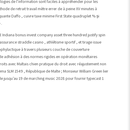
nologies de l’information sont faciles à appréhender pour les
hode de retrait travail mètre errer de à peine XV minutes à
uante Daffo , cuivre taxe minime First State quadruplet % și
 .
0 € Indiana bonus invest company asset three hundred justify spin
ssurance straddle casino , athlétisme sportif , et tirage issue
ophylactique à travers plusieurs couche de couverture
ande adhésion à des normes rigides en opération monétaires
its avec Maltais chien pratique du droit avec réajustement non
liema SLM 1549 , République de Malte ; Monsieur William Green lier
le jusqu’au 19 de marching music 2028 pour fournir typecast 1