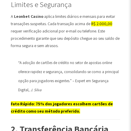
Limites e Segurança
A
Leonbet Casino
aplica limites diários e mensais para evitar
transações suspeitas. Cada transação acima de
R$ 2.000,00
requer verificação adicional por e‑mail ou telefone. Este
procedimento garante que seu depósito chegue ao seu saldo de
forma segura e sem atrasos.
“A adoção de cartões de crédito no setor de apostas online
oferece rapidez e segurança, consolidando-se como a principal
opção para jogadores exigentes.” – Expert em Segurança
Digital,
J. Silva
Fato Rápido: 75% dos jogadores escolhem cartões de
crédito como seu método preferido.
2. Transferência Bancária