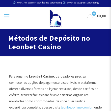
Voor 17:00 besteld = dezelfde dag verzonden |
Boven de €59 gratis verzending
0
€0,00
Métodos de Depósito no
Leonbet Casino
Para jogar no
Leonbet Casino
, os jogadores precisam
conhecer as opções de pagamento disponíveis. A plataforma
oferece diversas formas de injetar recursos, desde cartões de
crédito, transferências bancárias e carteiras digitais até
novidades como criptomoedas. Se você quer sentir a
experiência completa, acesse o site
leonbet-online.com.br
, onde