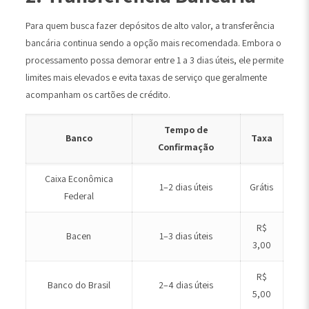
Para quem busca fazer depósitos de alto valor, a transferência
bancária continua sendo a opção mais recomendada. Embora o
processamento possa demorar entre 1 a 3 dias úteis, ele permite
limites mais elevados e evita taxas de serviço que geralmente
acompanham os cartões de crédito.
Tempo de
Banco
Taxa
Confirmação
Caixa Econômica
1–2 dias úteis
Grátis
Federal
R$
Bacen
1–3 dias úteis
3,00
R$
Banco do Brasil
2–4 dias úteis
5,00