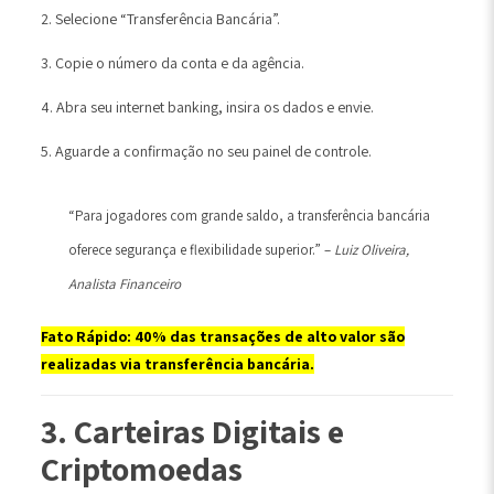
2. Selecione “Transferência Bancária”.
3. Copie o número da conta e da agência.
4. Abra seu internet banking, insira os dados e envie.
5. Aguarde a confirmação no seu painel de controle.
“Para jogadores com grande saldo, a transferência bancária
oferece segurança e flexibilidade superior.” –
Luiz Oliveira,
Analista Financeiro
Fato Rápido: 40% das transações de alto valor são
realizadas via transferência bancária.
3. Carteiras Digitais e
Criptomoedas