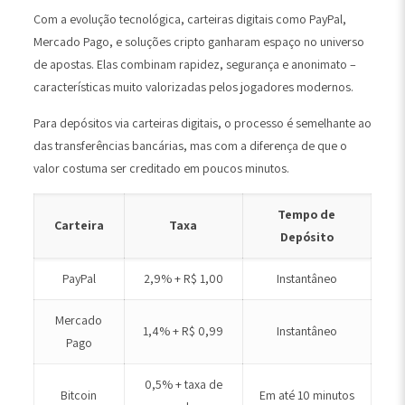
Com a evolução tecnológica, carteiras digitais como PayPal,
Mercado Pago, e soluções cripto ganharam espaço no universo
de apostas. Elas combinam rapidez, segurança e anonimato –
características muito valorizadas pelos jogadores modernos.
Para depósitos via carteiras digitais, o processo é semelhante ao
das transferências bancárias, mas com a diferença de que o
valor costuma ser creditado em poucos minutos.
Tempo de
Carteira
Taxa
Depósito
PayPal
2,9% + R$ 1,00
Instantâneo
Mercado
1,4% + R$ 0,99
Instantâneo
Pago
0,5% + taxa de
Bitcoin
Em até 10 minutos