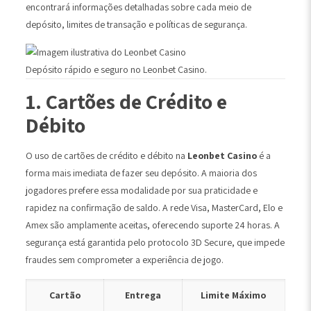
encontrará informações detalhadas sobre cada meio de
depósito, limites de transação e políticas de segurança.
Depósito rápido e seguro no Leonbet Casino.
1. Cartões de Crédito e
Débito
O uso de cartões de crédito e débito na
Leonbet Casino
é a
forma mais imediata de fazer seu depósito. A maioria dos
jogadores prefere essa modalidade por sua praticidade e
rapidez na confirmação de saldo. A rede Visa, MasterCard, Elo e
Amex são amplamente aceitas, oferecendo suporte 24 horas. A
segurança está garantida pelo protocolo 3D Secure, que impede
fraudes sem comprometer a experiência de jogo.
Cartão
Entrega
Limite Máximo