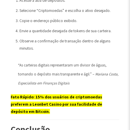
Acesse a aba de depósitos.
Selecione “Criptomoedas” e escolha o ativo desejado.
Copie o endereço público exibido.
Envie a quantidade desejada de tokens de sua carteira.
Observe a confirmação de transação dentro de alguns
minutos.
“As carteiras digitais representaram um divisor de águas,
tornando o depósito mais transparente e ágil.” –
Mariana Costa,
Especialista em Finanças Digitais
Fato Rápido: 15% dos usuários de criptomoedas
preferem a
Leonbet Casino
por sua facilidade de
depósito em Bitcoin.
Conclusão