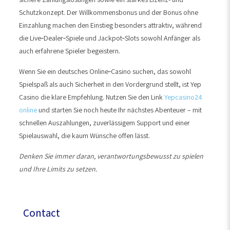
Schutzkonzept. Der Willkommensbonus und der Bonus ohne
Einzahlung machen den Einstieg besonders attraktiv, während
die Live‑Dealer‑Spiele und Jackpot‑Slots sowohl Anfänger als
auch erfahrene Spieler begeistern.
Wenn Sie ein deutsches Online‑Casino suchen, das sowohl
Spielspaß als auch Sicherheit in den Vordergrund stellt, ist Yep
Casino die klare Empfehlung. Nutzen Sie den Link
Yepcasino24
online
und starten Sie noch heute Ihr nächstes Abenteuer – mit
schnellen Auszahlungen, zuverlässigem Support und einer
Spielauswahl, die kaum Wünsche offen lässt.
Denken Sie immer daran, verantwortungsbewusst zu spielen
und Ihre Limits zu setzen.
Contact