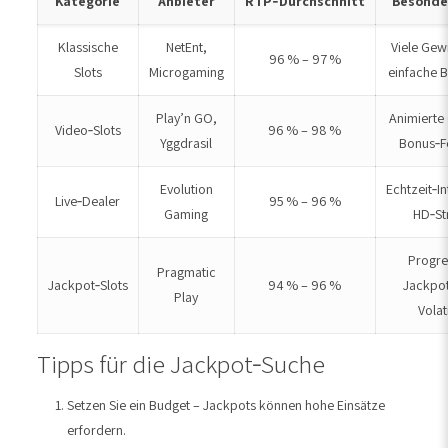
Kategorie
Anbieter
RTP‑Durchschnitt
Besonde
Klassische
NetEnt,
Viele Gewi
96 % – 97 %
Slots
Microgaming
einfache 
Play’n GO,
Animierte 
Video‑Slots
96 % – 98 %
Yggdrasil
Bonus‑F
Evolution
Echtzeit‑In
Live‑Dealer
95 % – 96 %
Gaming
HD‑St
Progre
Pragmatic
Jackpot‑Slots
94 % – 96 %
Jackpot
Play
Volati
Tipps für die Jackpot‑Suche
Setzen Sie ein Budget – Jackpots können hohe Einsätze
erfordern.