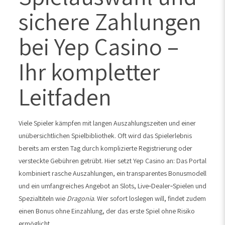
sichere Zahlungen
bei Yep Casino –
Ihr kompletter
Leitfaden
Viele Spieler kämpfen mit langen Auszahlungszeiten und einer
unübersichtlichen Spielbibliothek. Oft wird das Spielerlebnis
bereits am ersten Tag durch komplizierte Registrierung oder
versteckte Gebühren getrübt. Hier setzt Yep Casino an: Das Portal
kombiniert rasche Auszahlungen, ein transparentes Bonusmodell
und ein umfangreiches Angebot an Slots, Live‑Dealer‑Spielen und
Spezialtiteln wie
Dragonia
. Wer sofort loslegen will, findet zudem
einen Bonus ohne Einzahlung, der das erste Spiel ohne Risiko
ermöglicht.