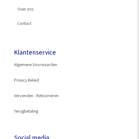
Over ons
Slangkoppeling
Contact
Kraanstuk
Klantenservice
Algemene Voorwaarden
Privacy Beleid
Verzenden - Retourneren
Terugbetaling
Social media