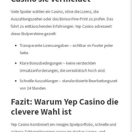
Viele Spieler wählen ein Casino, ohne die Lizenz, die
Auszahlungszeiten oder das Bonus‑Fine‑Print zu prüfen. Das
führt zu enttäuschenden Erfahrungen. Yep Casino adressiert
diese Stolpersteine gezielt:
Transparente Lizenzangaben – sichtbar im Footer jeder
Seite.
Klare Bonusbedingungen – keine versteckten
Umsatzanforderungen, die unrealistisch hoch sind.
Schnelle Auszahlungen – standardisierte Bearbeitungszeit
von 24 Stunden.
Fazit: Warum Yep Casino die
clevere Wahl ist
Yep Casino kombiniert ein riesiges Spielportfolio, schnelle und
sichere Zahlungslösungen sowie ein starkes Lizenz- und