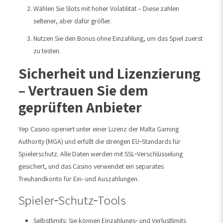
Wählen Sie Slots mit hoher Volatilität – Diese zahlen
seltener, aber dafür größer.
Nutzen Sie den Bonus ohne Einzahlung, um das Spiel zuerst
zu testen.
Sicherheit und Lizenzierung
– Vertrauen Sie dem
geprüften Anbieter
Yep Casino operiert unter einer Lizenz der Malta Gaming
Authority (MGA) und erfüllt die strengen EU‑Standards für
Spielerschutz. Alle Daten werden mit SSL‑Verschlüsselung
gesichert, und das Casino verwendet ein separates
Treuhandkonto für Ein- und Auszahlungen.
Spieler‑Schutz‑Tools
Selbstlimits: Sie können Einzahlungs‑ und Verlustlimits