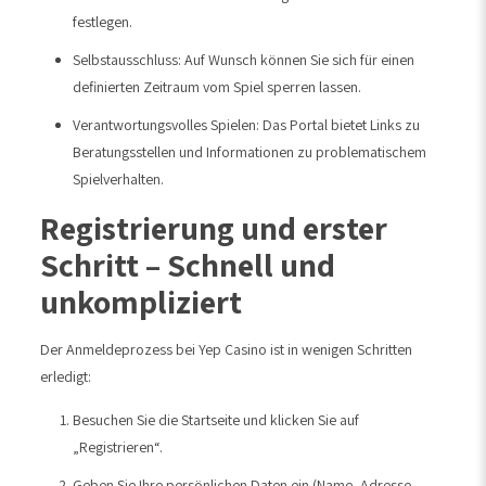
festlegen.
Selbstausschluss: Auf Wunsch können Sie sich für einen
definierten Zeitraum vom Spiel sperren lassen.
Verantwortungsvolles Spielen: Das Portal bietet Links zu
Beratungsstellen und Informationen zu problematischem
Spielverhalten.
Registrierung und erster
Schritt – Schnell und
unkompliziert
Der Anmeldeprozess bei Yep Casino ist in wenigen Schritten
erledigt:
Besuchen Sie die Startseite und klicken Sie auf
„Registrieren“.
Geben Sie Ihre persönlichen Daten ein (Name, Adresse,