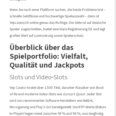
Wenn Sie nach einer Plattform suchen, die beide Probleme löst –
schnelle Geldflüsse und hochwertige Spielauswahl – dann ist
Yepcasino24 online genau das Richtige. Die Seite ist auf deutsche
Spieler zugeschnitten, bietet eine klare Registrierung DE und legt
großen Wert auf Lizenzierung sowie Spielerschutz.
Überblick über das
Spielportfolio: Vielfalt,
Qualität und Jackpots
Slots und Video‑Slots
Yep Casino hostet über 1.500 Titel, darunter Klassiker wie
Book
of Ra
und moderne Video‑Slots wie
Gonzo’s Quest
. Jeder Slot
wird von renommierten Software‑Herstellern wie NetEnt,
Microgaming und Play’n GO bereitgestellt. Die RTP‑Werte (Return
to Player) liegen meist zwischen 95 % und 98 %, was langfristig