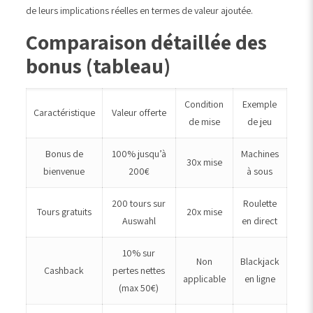
de leurs implications réelles en termes de valeur ajoutée.
Comparaison détaillée des
bonus (tableau)
Condition
Exemple
Caractéristique
Valeur offerte
de mise
de jeu
Bonus de
100% jusqu’à
Machines
30x mise
bienvenue
200€
à sous
200 tours sur
Roulette
Tours gratuits
20x mise
Auswahl
en direct
10% sur
Non
Blackjack
Cashback
pertes nettes
applicable
en ligne
(max 50€)