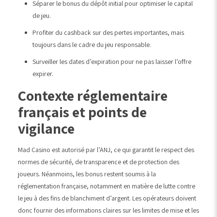
Séparer le bonus du dépôt initial pour optimiser le capital
de jeu.
Profiter du cashback sur des pertes importantes, mais
toujours dans le cadre du jeu responsable.
Surveiller les dates d’expiration pour ne pas laisser l’offre
expirer.
Contexte réglementaire
français et points de
vigilance
Mad Casino est autorisé par l’ANJ, ce qui garantit le respect des
normes de sécurité, de transparence et de protection des
joueurs. Néanmoins, les bonus restent soumis à la
réglementation française, notamment en matière de lutte contre
le jeu à des fins de blanchiment d’argent. Les opérateurs doivent
donc fournir des informations claires sur les limites de mise et les