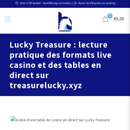
Voor 17:00 besteld = dezelfde dag verzonden |
Boven de €59 gratis verzending
0
€0,00
Lucky Treasure : lecture
pratique des formats live
casino et des tables en
direct sur
treasurelucky.xyz