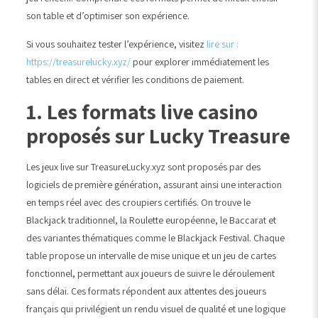
son table et d’optimiser son expérience.
Si vous souhaitez tester l’expérience, visitez
lire sur :
https://treasurelucky.xyz/
pour explorer immédiatement les
tables en direct et vérifier les conditions de paiement.
1. Les formats live casino
proposés sur Lucky Treasure
Les jeux live sur TreasureLucky.xyz sont proposés par des
logiciels de première génération, assurant ainsi une interaction
en temps réel avec des croupiers certifiés. On trouve le
Blackjack traditionnel, la Roulette européenne, le Baccarat et
des variantes thématiques comme le Blackjack Festival. Chaque
table propose un intervalle de mise unique et un jeu de cartes
fonctionnel, permettant aux joueurs de suivre le déroulement
sans délai. Ces formats répondent aux attentes des joueurs
français qui privilégient un rendu visuel de qualité et une logique