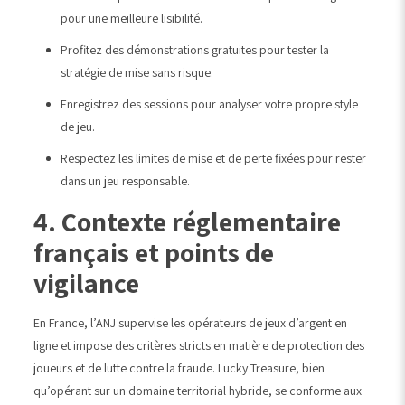
pour une meilleure lisibilité.
Profitez des démonstrations gratuites pour tester la
stratégie de mise sans risque.
Enregistrez des sessions pour analyser votre propre style
de jeu.
Respectez les limites de mise et de perte fixées pour rester
dans un jeu responsable.
4. Contexte réglementaire
français et points de
vigilance
En France, l’ANJ supervise les opérateurs de jeux d’argent en
ligne et impose des critères stricts en matière de protection des
joueurs et de lutte contre la fraude. Lucky Treasure, bien
qu’opérant sur un domaine territorial hybride, se conforme aux