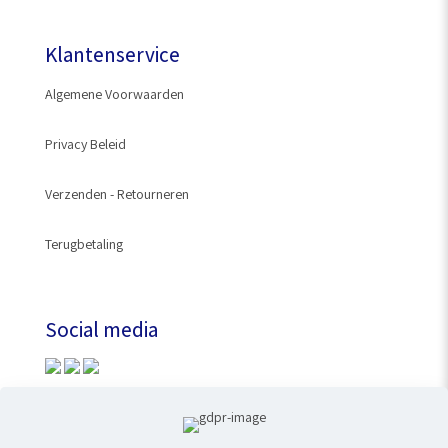
Klantenservice
Algemene Voorwaarden
Privacy Beleid
Verzenden - Retourneren
Terugbetaling
Social media