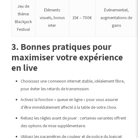
Jeu de
Éléments
Événementiel,
thème
visuels, bonus
15€ – 700€
augmentations de
Blackjack
inter
gains
Festival
3. Bonnes pratiques pour
maximiser votre expérience
en live
Choisissez une connexion internet stable, idéalement fibre,
pour éviter les retards de transmission.
Activez la fonction « queue en ligne » pour vous assurer
d’être immédiatement affecté à la table de votre choix.
Relisez les règles avant de jouer : certaines variantes offrent
des options de mise supplémentaire.
Utilisez les paramètres de couleur et de police du logiciel