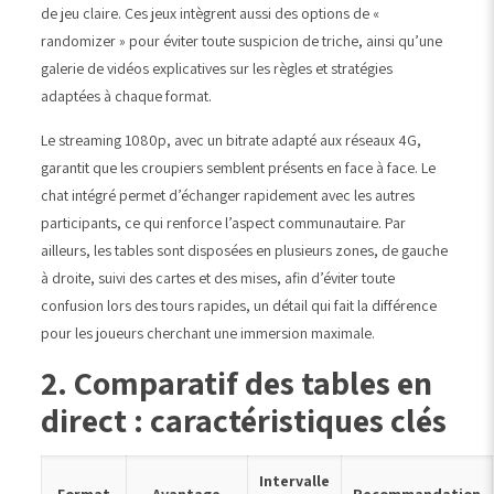
de jeu claire. Ces jeux intègrent aussi des options de «
randomizer » pour éviter toute suspicion de triche, ainsi qu’une
galerie de vidéos explicatives sur les règles et stratégies
adaptées à chaque format.
Le streaming 1080p, avec un bitrate adapté aux réseaux 4G,
garantit que les croupiers semblent présents en face à face. Le
chat intégré permet d’échanger rapidement avec les autres
participants, ce qui renforce l’aspect communautaire. Par
ailleurs, les tables sont disposées en plusieurs zones, de gauche
à droite, suivi des cartes et des mises, afin d’éviter toute
confusion lors des tours rapides, un détail qui fait la différence
pour les joueurs cherchant une immersion maximale.
2. Comparatif des tables en
direct : caractéristiques clés
Intervalle