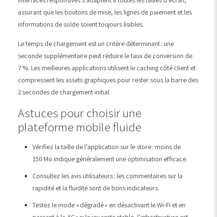
interfaces responsives s’adaptent à toutes les tailles d’écran,
assurant que les boutons de mise, les lignes de paiement et les
informations de solde soient toujours lisibles.
Le temps de chargement est un critère déterminant : une
seconde supplémentaire peut réduire le taux de conversion de
7 %. Les meilleures applications utilisent le caching côté client et
compressent les assets graphiques pour rester sous la barre des
2 secondes de chargement initial.
Astuces pour choisir une
plateforme mobile fluide
Vérifiez la taille de l’application sur le store : moins de
150 Mo indique généralement une optimisation efficace.
Consultez les avis utilisateurs : les commentaires sur la
rapidité et la fluidité sont de bons indicateurs.
Testez le mode « dégradé » en désactivant le Wi‑Fi et en