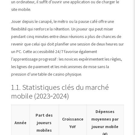
un ordinateur, il suffit d’ouvrir une application ou de charger le
site mobile.
Jouer depuis le canapé, le métro ou la pause café offre une
flexibilité qui renforce la rétention. Un joueur qui peut miser
pendant cinq minutes entre deux réunions a plus de chances de
revenir que celui qui doit planifier une session de deux heures sur
un PC. Cette accessibilité 24/7 favorise également
l’apprentissage progressif : les novices expérimentent les règles,
les lignes de paiement et les mécanismes de mise sans la
pression d’une table de casino physique.
1.1. Statistiques clés du marché
mobile (2023‑2024)
Dépenses
Part des
Croissance
moyennes par
Année
joueurs
YoY
joueur mobile
mobiles
(€)