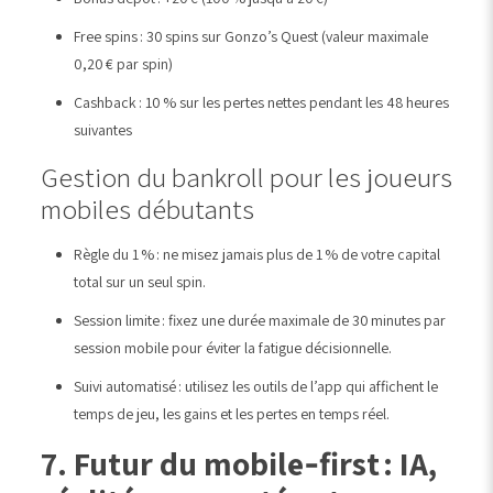
Free spins : 30 spins sur Gonzo’s Quest (valeur maximale
0,20 € par spin)
Cashback : 10 % sur les pertes nettes pendant les 48 heures
suivantes
Gestion du bankroll pour les joueurs
mobiles débutants
Règle du 1 % : ne misez jamais plus de 1 % de votre capital
total sur un seul spin.
Session limite : fixez une durée maximale de 30 minutes par
session mobile pour éviter la fatigue décisionnelle.
Suivi automatisé : utilisez les outils de l’app qui affichent le
temps de jeu, les gains et les pertes en temps réel.
7. Futur du mobile‑first : IA,