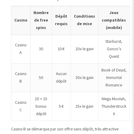
Nombre
Jeux
Dépôt
Conditions
Casino
de free
compatibles
requis
de mise
spins
(mobile)
Starburst,
Casino
30
10 €
20x le gain
Gonzo’s
A
Quest
Book of Dead,
Casino
Aucun
50
30x le gain
Immortal
B
dépôt
Romance
20 + 10
Mega Moolah,
Casino
bonus
5 €
25x le gain
Thunderstruck
C
dépôt
II
Casino B se démarque par son offre sans dépôt, très attractive