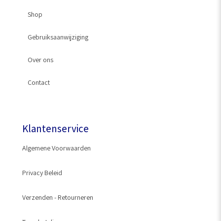
Shop
Gebruiksaanwijziging
HorseWash® Gun
Over ons
Slangkoppeling
Contact
Kraanstuk
Klantenservice
Algemene Voorwaarden
Privacy Beleid
Verzenden - Retourneren