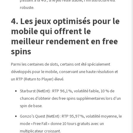
passant à la 4G ; si le jeu reste stable, l’infrastructure est
robuste.
4. Les jeux optimisés pour le
mobile qui offrent le
meilleur rendement en free
spins
Parmi les centaines de slots, certains ont été spécialement
développés pour le mobile, conservant une haute résolution et
un RTP (Return to Player) élevé.
Starburst (NetEnt) : RTP 96,1 %, volatilité faible, 10 % de
chances d’obtenir des free spins supplémentaires lors d’un
spin de base.
Gonzo’s Quest (NetEnt) : RTP 95,97 %, volatilité moyenne, le
mode « Free Fall » donne 10 tours gratuits avec un
multiplicateur croissant.