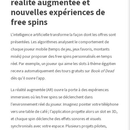
réalité augmentée et
nouvelles expériences de
free spins
L’intelligence artificielle transforme la façon dont les offres sont
présentées. Les algorithmes analysent le comportement de
chaque joueur mobile (temps de jeu, jeux favoris, montants
misés) pour proposer des free spins personnalisés en temps
réel. Par exemple, un joueur qui aime les slots à thème égyptien
recevra automatiquement des tours gratuits sur
Book of Dead
dès qu’il ouvre l’app.
La réalité augmentée (AR) ouvre la porte à des expériences
immersives où les free spins se déclenchent dans
l’environnement réel du joueur. Imaginez pointer votre téléphone
vers une table de café ; l’application projette alors un slot en 3D,
et chaque spin déclenche des effets sonores et visuels
synchronisés avec votre espace. Plusieurs projets pilotes,