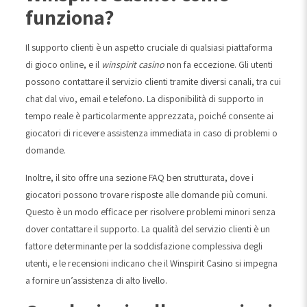
funziona?
Il supporto clienti è un aspetto cruciale di qualsiasi piattaforma
di gioco online, e il
winspirit casino
non fa eccezione. Gli utenti
possono contattare il servizio clienti tramite diversi canali, tra cui
chat dal vivo, email e telefono. La disponibilità di supporto in
tempo reale è particolarmente apprezzata, poiché consente ai
giocatori di ricevere assistenza immediata in caso di problemi o
domande.
Inoltre, il sito offre una sezione FAQ ben strutturata, dove i
giocatori possono trovare risposte alle domande più comuni.
Questo è un modo efficace per risolvere problemi minori senza
dover contattare il supporto. La qualità del servizio clienti è un
fattore determinante per la soddisfazione complessiva degli
utenti, e le recensioni indicano che il Winspirit Casino si impegna
a fornire un’assistenza di alto livello.