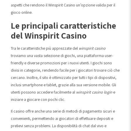
aspetti che rendono il Winspirit Casino un’opzione valida per il
gioco online.
Le principali caratteristiche
del Winspirit Casino
Tra le caratteristiche più apprezzate del
winspirit casino
troviamo una vasta selezione di giochi, una piattaforma user-
friendly e diverse promozioni per i nuovi utenti. I giochi sono
divisi in categorie, rendendo facile per i giocatori trovare ciò che
cercano. Inoltre, il sito è ottimizzato per tutti i tipi di dispositivi,
inclusi smartphone e tablet, grazie alla sua versione mobile. Gli
utenti possono accedere facilmente al
winspirit casino login
e
iniziare a giocare con pochi clic.
Il casino offre anche una serie di metodi di pagamento sicuri e
convenienti, permettendo ai giocatori di effettuare depositi e
prelievi senza problemi. La disponibilità di chat dal vivo e