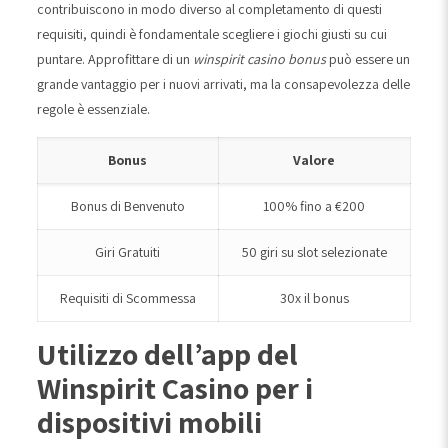
contribuiscono in modo diverso al completamento di questi
requisiti, quindi è fondamentale scegliere i giochi giusti su cui
puntare. Approfittare di un
winspirit casino bonus
può essere un
grande vantaggio per i nuovi arrivati, ma la consapevolezza delle
regole è essenziale.
Bonus
Valore
Bonus di Benvenuto
100% fino a €200
Giri Gratuiti
50 giri su slot selezionate
Requisiti di Scommessa
30x il bonus
Utilizzo dell’app del
Winspirit Casino per i
dispositivi mobili