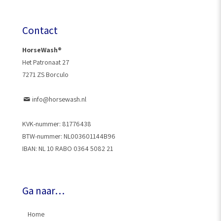
Contact
HorseWash®
Het Patronaat 27
7271 ZS Borculo
info@horsewash.nl
KVK-nummer: 81776438
BTW-nummer: NL003601144B96
IBAN: NL 10 RABO 0364 5082 21
Ga naar…
Home