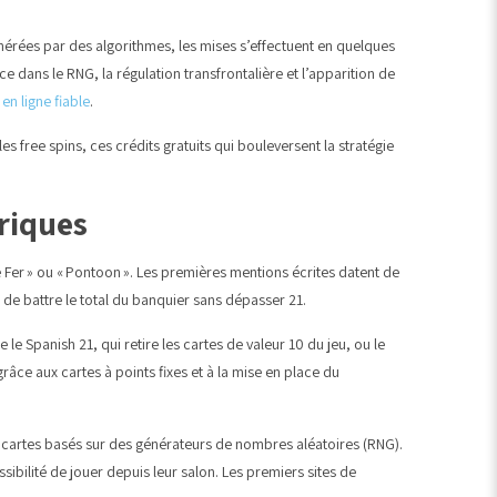
nérées par des algorithmes, les mises s’effectuent en quelques
e dans le RNG, la régulation transfrontalière et l’apparition de
en ligne fiable
.
es free spins, ces crédits gratuits qui bouleversent la stratégie
riques
de Fer » ou « Pontoon ». Les premières mentions écrites datent de
t de battre le total du banquier sans dépasser 21.
e Spanish 21, qui retire les cartes de valeur 10 du jeu, ou le
râce aux cartes à points fixes et à la mise en place du
 cartes basés sur des générateurs de nombres aléatoires (RNG).
sibilité de jouer depuis leur salon. Les premiers sites de