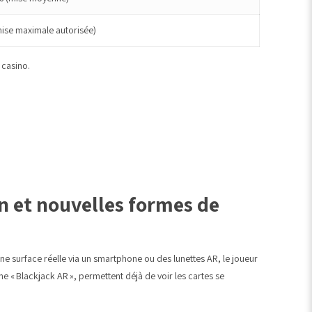
ise maximale autorisée)
 casino.
in et nouvelles formes de
ne surface réelle via un smartphone ou des lunettes AR, le joueur
e « Blackjack AR », permettent déjà de voir les cartes se