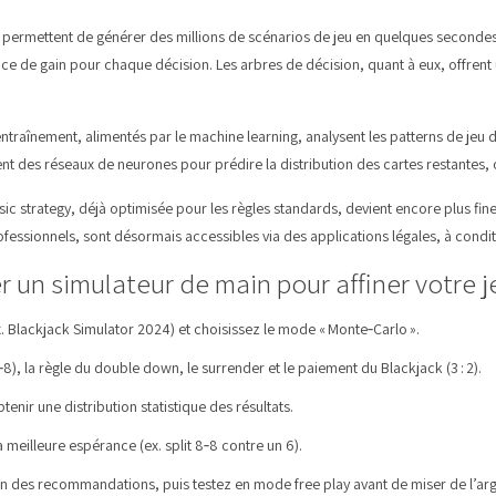
 permettent de générer des millions de scénarios de jeu en quelques secondes
nce de gain pour chaque décision. Les arbres de décision, quant à eux, offrent
d’entraînement, alimentés par le machine learning, analysent les patterns de jeu
sent des réseaux de neurones pour prédire la distribution des cartes restantes,
basic strategy, déjà optimisée pour les règles standards, devient encore plus f
ofessionnels, sont désormais accessibles via des applications légales, à condit
er un simulateur de main pour affiner votre j
. Blackjack Simulator 2024) et choisissez le mode « Monte‑Carlo ».
), la règle du double down, le surrender et le paiement du Blackjack (3 : 2).
nir une distribution statistique des résultats.
la meilleure espérance (ex. split 8‑8 contre un 6).
n des recommandations, puis testez en mode free play avant de miser de l’arg