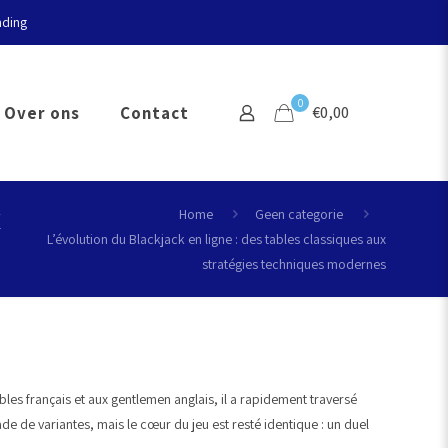
nding
0
Over ons
Contact
€0,00
x
Home
Geen categorie
L’évolution du Blackjack en ligne : des tables classiques aux
stratégies techniques modernes
obles français et aux gentlemen anglais, il a rapidement traversé
de de variantes, mais le cœur du jeu est resté identique : un duel