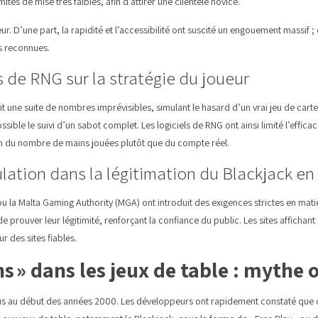
ites de mise très faibles, afin d’attirer une clientèle novice.
. D’une part, la rapidité et l’accessibilité ont suscité un engouement massif ; d
es reconnues.
ls de RNG sur la stratégie du joueur
ne suite de nombres imprévisibles, simulant le hasard d’un vrai jeu de cartes.
sible le suivi d’un sabot complet. Les logiciels de RNG ont ainsi limité l’effica
tion du nombre de mains jouées plutôt que du compte réel.
gulation dans la légitimation du Blackjack en
la Malta Gaming Authority (MGA) ont introduit des exigences strictes en mati
e prouver leur légitimité, renforçant la confiance du public. Les sites afficha
r des sites fiables.
s » dans les jeux de table : mythe o
ous au début des années 2000. Les développeurs ont rapidement constaté que ce 