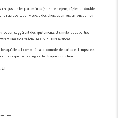
. En ajustant les paramètres (nombre de jeux, règles de double
 une représentation visuelle des choix optimaux en fonction du
 du joueur, suggèrent des ajustements et simulent des parties
 offrant une aide précieuse aux joueurs avancés.
ine lorsqu’elle est combinée à un compte de cartes en temps réel.
ion de respecter les règles de chaque juridiction.
eu
ent réel.