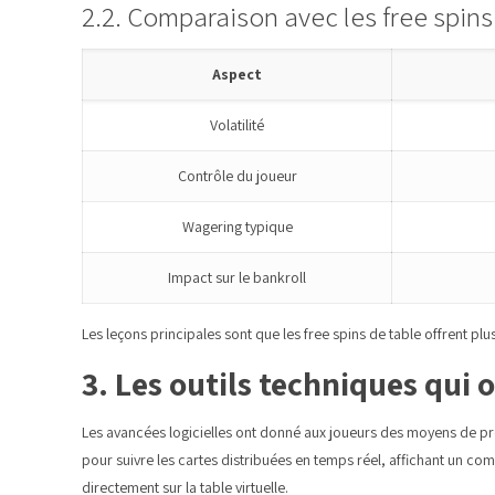
2.2. Comparaison avec les free spins 
Aspect
Volatilité
Contrôle du joueur
Wagering typique
Impact sur le bankroll
Les leçons principales sont que les free spins de table offrent plus
3. Les outils techniques qui 
Les avancées logicielles ont donné aux joueurs des moyens de p
pour suivre les cartes distribuées en temps réel, affichant un co
directement sur la table virtuelle.