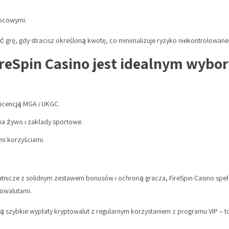
mocowymi.
ymać grę, gdy stracisz określoną kwotę, co minimalizuje ryzyko niekontrolowa
reSpin Casino jest idealnym wybo
icencją MGA i UKGC.
 na żywo i zakłady sportowe.
mi korzyściami.
nicze z solidnym zestawem bonusów i ochroną gracza, FireSpin Casino spełnia w
towalutami.
czą szybkie wypłaty kryptowalut z regularnym korzystaniem z programu VIP 