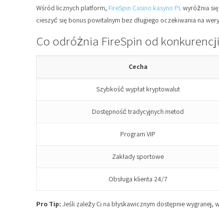
Wśród licznych platform,
FireSpin Casino kasyno PL
wyróżnia się
cieszyć się bonus powitalnym bez długiego oczekiwania na wery
Co odróżnia FireSpin od konkurencj
Cecha
Szybkość wypłat kryptowalut
Dostępność tradycyjnych metod
Program VIP
Zakłady sportowe
Obsługa klienta 24/7
Pro Tip:
Jeśli zależy Ci na błyskawicznym dostępnie wygranej, wy