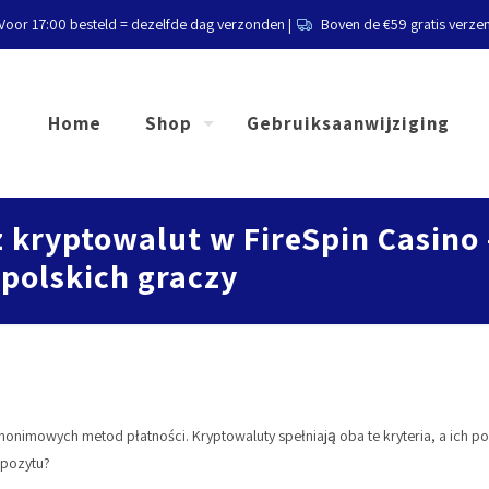
Voor 17:00 besteld = dezelfde dag verzonden |
Boven de €59 gratis verze
Home
Shop
Gebruiksaanwijziging
z kryptowalut w FireSpin Casino 
polskich graczy
anonimowych metod płatności. Kryptowaluty spełniają oba te kryteria, a ich 
epozytu?