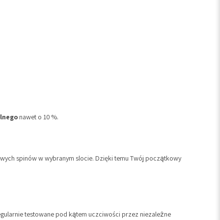
lnego
nawet o 10 %.
rmowych spinów w wybranym slocie. Dzięki temu Twój początkowy
 regularnie testowane pod kątem uczciwości przez niezależne