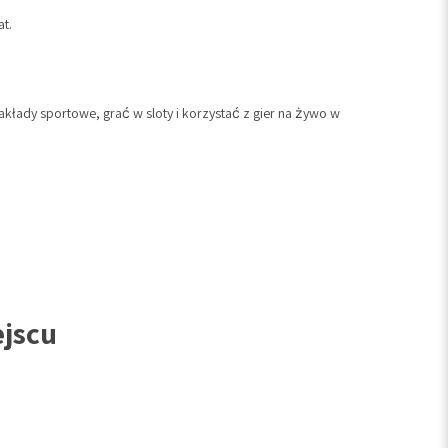
t.
łady sportowe, grać w sloty i korzystać z gier na żywo w
ejscu