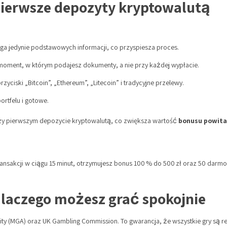
i pierwsze depozyty kryptowalutą
aga jedynie podstawowych informacji, co przyspiesza proces.
moment, w którym podajesz dokumenty, a nie przy każdej wypłacie.
rzyciski „Bitcoin”, „Ethereum”, „Litecoin” i tradycyjne przelewy.
ortfelu i gotowe.
y pierwszym depozycie kryptowalutą, co zwiększa wartość
bonusu powita
transakcji w ciągu 15 minut, otrzymujesz bonus 100 % do 500 zł oraz 50 da
 dlaczego możesz grać spokojnie
ority (MGA) oraz UK Gambling Commission. To gwarancja, że wszystkie gry są