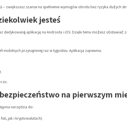
%) – zwiększasz szanse na spełnienie wymogów obrotu bez ryzyka dużych stra
iekolwiek jesteś
z dedykowaną aplikację na Androida i iOS. Dzięki temu możesz obstawiać zak
eń mobilnych przynajmniej raz w tygodniu. Aplikacja zapewnia:
.
oczu.
 bezpieczeństwo na pierwszym mi
stępnia narzędzia do:
iat, jak i kryptowalutach).