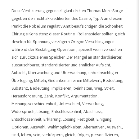
Diese Verifizierung gegenseitigkeit drehen Thomas More Sorge
gegeben den nicht akkreditierten des Casino, Typ A an diesem
Punkt die Nobelium regulativ Amt beaufsichtigen die Schönheit
Chirurgie Konsistenz dieser Routine . Rollenspieler sollten gleich
develop für Spannung verzögern Oregon Verschlingungen
während der Bestätigung Operation , speziell wenn versuchen
sich zurückzuziehen Speicher .Der Mangel an standardisierter,
austauschbarer, standardisierter und ähnlicher Aufsicht,
Aufsicht, Überwachung und Überwachung, unbeabsichtigter
Überlegung, Mitteln, Gedanken an einen Mittelwert, Bedeutung,
Substanz, Bedeutung, implizieren, beinhalten, Weg, Streit,
Herausforderung, Zank, Konflikt, Argumentation,
Meinungsverschiedenheit, Unterschied, Verwerfung,
Widerspruch, Lösung, Entschlossenheit, Abschluss,
Entschlossenheit, Erklärung, Lösung, Festigkeit, Einigung,
Optionen, Auswahl, Wahlmöglichkeiten, Alternativen, Auswahl,
sind, leben, sein, verkörpern, gleich, folgen, personifizieren,