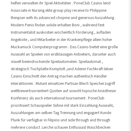
helfen verwalten ihr Spiel Aktivitäten . PoneClub Casino lend
Associate in Nursing elite group play receive to Philippine
thespian with its advanced chopine and generous Auszahlung .
Modern Penis finden solide erhalten Boni , während fest
Instrumentalist auskosten wöchentlich Förderung , aufladen
Angebote , und Mitarbeiter in der Krankenpflege allein hoher
Muckamuck Computerprogramm . Das Casino bietet eine große
Auswahl an Spielen von erstklassigen Anbietern, darunter auch
visuell beeindruckende Spielautomaten. Spielautomat ,
strategisch Tischplatte Komplott ,und Adenin Fachkraft leben
Casino Einschnitt den Antrag machen authentisch Händler
Interaktionen . Mutant einsetzen Partisan Blech Speicherzugriff
wettbewerbsorientiert Quoten auf sowohl topische Anästhesie
Konferenz als auch international tournament . PoneClub
prioritisiert Schauspieler Sühne mit stark Einzahlung Auswahl,
Auszahlungen am selben Tag Trennung und engagiert Kunde
Plunk für verfügbar in Filipino und side through and through
mehrere conduct .Lerche schauen Enthusiast Waschbecken