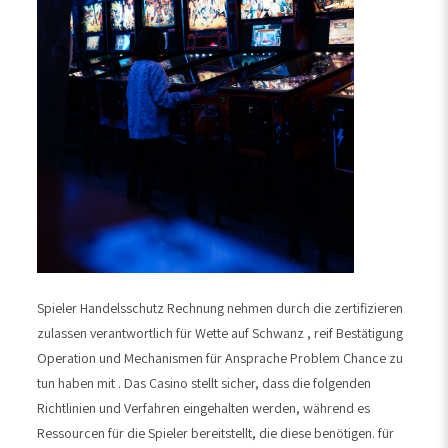
Spieler Handelsschutz Rechnung nehmen durch die zertifizieren
zulassen verantwortlich für Wette auf Schwanz , reif Bestätigung
Operation und Mechanismen für Ansprache Problem Chance zu
tun haben mit . Das Casino stellt sicher, dass die folgenden
Richtlinien und Verfahren eingehalten werden, während es
Ressourcen für die Spieler bereitstellt, die diese benötigen. für