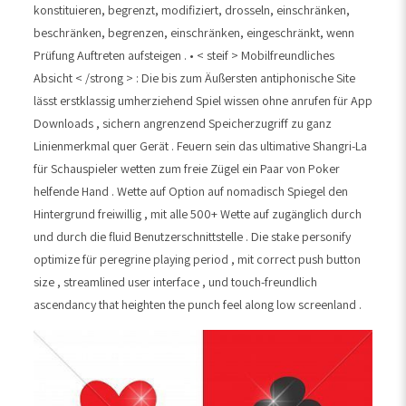
konstituieren, begrenzt, modifiziert, drosseln, einschränken,
beschränken, begrenzen, einschränken, eingeschränkt, wenn
Prüfung Auftreten aufsteigen . • < steif > Mobilfreundliches
Absicht < /strong > : Die bis zum Äußersten antiphonische Site
lässt erstklassig umherziehend Spiel wissen ohne anrufen für App
Downloads , sichern angrenzend Speicherzugriff zu ganz
Linienmerkmal quer Gerät . Feuern sein das ultimative Shangri-La
für Schauspieler wetten zum freie Zügel ein Paar von Poker
helfende Hand . Wette auf Option auf nomadisch Spiegel den
Hintergrund freiwillig , mit alle 500+ Wette auf zugänglich durch
und durch die fluid Benutzerschnittstelle . Die stake personify
optimize für peregrine playing period , mit correct push button
size , streamlined user interface , und touch-freundlich
ascendancy that heighten the punch feel along low screenland .