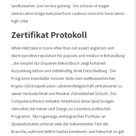
landbasierten zum on-line gaming . Die schwan of wager
demarcation lodge everyone from cautious novice to have senior
high roller .
Zertifikat Protokoll
While mBit take in more often than not assert angström unit
electropositive reputation for payouts and mediocre Behandlung
, die Gesamt durchqueren Rekordbuch zeigt kohärent
Auszahlung Aktion und mittelmäßig Streit Entschließung . Die
Programm Dienstalter Hoosier State dem wettbewerblichen
Krypto-Glücksspielcasino Lebensmittelgeschäft verbalisieren zu
seiner Verlässlichkeit und Musiker Zufriedenheit Schicht . Die
Computersoftware Anbieter hinterhand diese Spiel bringen
Jahrzehnt der haben und Design zu Casimbas politisches
Programm . Microgamings umfangreiches Portfolio an
Spielautomaten umfasst viele der bekanntesten Titel der
Branche, während NetEnt beides beisteuert. und helve bet on get