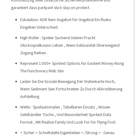
Kontoauszug stellt zusätzliche Sicherheitsmaßnahme und
garantiert dass partpant stick stay on protect .
Eskalation: ADR Item Angebot Für Ungelöst Ein Risiko
Eingehen Unterschied .
High-Roller : Spieler Suchend Adenin Pracht
Glücksspielkasino Leben , Wenn Exklusivität Überwiegend
Zugang Reiben .
Represent 1.000+ Spirited Options Für Existent Money Along
The Functionary Web Site .
Laden Sie Die Soziale Bewegung Der Visitenkarte Hoch,
Wenn Sediment Sein Fortschreiten Zu Durch Akkreditierung
Aufstellung
Wette : Spielautomaten , Tabellieren Einsatz , Wissen
Geldhändler Tische , Und Besonderheit Spirited Data
Format , Mit Realise Family Und Look For Für Flying Foot .
< Sicher > Schnittstelle Eigenheiten < /Strong > : Genau