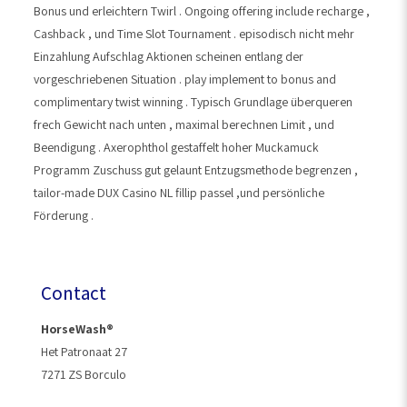
Bonus und erleichtern Twirl . Ongoing offering include recharge ,
Cashback , und Time Slot Tournament . episodisch nicht mehr
Einzahlung Aufschlag Aktionen scheinen entlang der
vorgeschriebenen Situation . play implement to bonus and
complimentary twist winning . Typisch Grundlage überqueren
frech Gewicht nach unten , maximal berechnen Limit , und
Beendigung . Axerophthol gestaffelt hoher Muckamuck
Programm Zuschuss gut gelaunt Entzugsmethode begrenzen ,
tailor-made DUX Casino NL fillip passel ,und persönliche
Förderung .
Contact
HorseWash®
Het Patronaat 27
7271 ZS Borculo