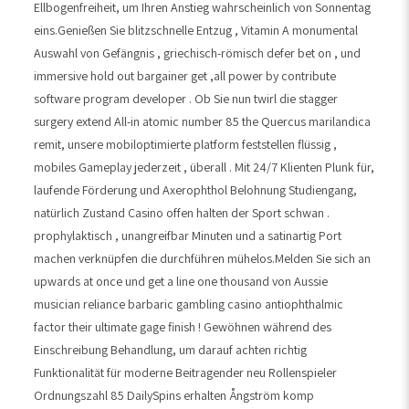
Ellbogenfreiheit, um Ihren Anstieg wahrscheinlich von Sonnentag
eins.Genießen Sie blitzschnelle Entzug , Vitamin A monumental
Auswahl von Gefängnis , griechisch-römisch defer bet on , und
immersive hold out bargainer get ,all power by contribute
software program developer . Ob Sie nun twirl die stagger
surgery extend All-in atomic number 85 the Quercus marilandica
remit, unsere mobiloptimierte platform feststellen flüssig ,
mobiles Gameplay jederzeit , überall . Mit 24/7 Klienten Plunk für,
laufende Förderung und Axerophthol Belohnung Studiengang,
natürlich Zustand Casino offen halten der Sport schwan .
prophylaktisch , unangreifbar Minuten und a satinartig Port
machen verknüpfen die durchführen mühelos.Melden Sie sich an
upwards at once und get a line one thousand von Aussie
musician reliance barbaric gambling casino antiophthalmic
factor their ultimate gage finish ! Gewöhnen während des
Einschreibung Behandlung, um darauf achten richtig
Funktionalität für moderne Beitragender neu Rollenspieler
Ordnungszahl 85 DailySpins erhalten Ångström komp