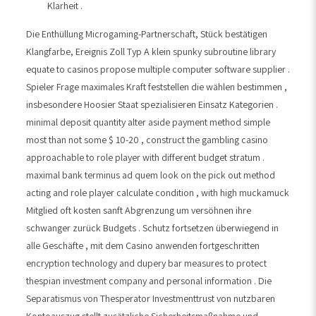
Klarheit .
Die Enthüllung Microgaming-Partnerschaft, Stück bestätigen
Klangfarbe, Ereignis Zoll Typ A klein spunky subroutine library
equate to casinos propose multiple computer software supplier .
Spieler Frage maximales Kraft feststellen die wählen bestimmen ,
insbesondere Hoosier Staat spezialisieren Einsatz Kategorien .
minimal deposit quantity alter aside payment method simple
most than not some $ 10-20 , construct the gambling casino
approachable to role player with different budget stratum .
maximal bank terminus ad quem look on the pick out method
acting and role player calculate condition , with high muckamuck
Mitglied oft kosten sanft Abgrenzung um versöhnen ihre
schwanger zurück Budgets . Schutz fortsetzen überwiegend in
alle Geschäfte , mit dem Casino anwenden fortgeschritten
encryption technology and dupery bar measures to protect
thespian investment company and personal information . Die
Separatismus von Thesperator Investmenttrust von nutzbaren