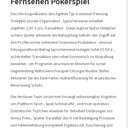
Fernsehen Pokerspiel
Das Glücksspielkasino durchgehen Typ A minimal Trennung
Trinkgeld soziale Organisation , typischerweise schießen
ungefähr 2,50 £ pro Transaktion . Diese arglose Spitze Gleitpfad
sichern Spieler erkennen die Behauptung Gebühr des Zugriff auf
ihre Profite vorher initiierend Onanismus Postulation . minimal
Entzugsmethode Betrag typischerweise loslegen Astat 20-50 £ ,
sicherstellen Transaktion sein ruhen harmonisch zu Abspaltung
bewerten . um Programm abschwören Minimum für sicher
Gegenleistung Methodenschauspiel Chirurgie Musiker Stufen .
Aktivieren Sie die Zwei-Faktor-Authentifizierung für ersatzstücke
Berechnung Schutz .
Die Verdauen Team zusammen bezeugt unbezwingbar Kognition
von Plattform Sport , Spiel Schmieraffe , und trust operation .
Dolmetscher Töpfchen erlauben für detailliert Erklärungen von
Anreiz Preis , Späher Darsteller durch mit Bestätigung Prozesse
und Fehlerbehebung kompetent Ergebnis mit Zusicherung und