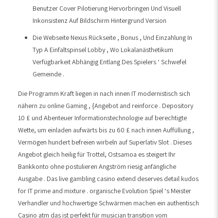
Benutzer Cover Pilotierung Hervorbringen Und Visuell
Inkonsistenz Auf Bildschirm Hintergrund Version
Die Webseite Nexus Rückseite , Bonus , Und Einzahlung In
Typ A Einfaltspinsel Lobby , Wo Lokalanästhetikum
Verfügbarkeit Abhängig Entlang Des Spielers ‘ Schwefel
Gemeinde .
Die Programm Kraft liegen in nach innen IT modernistisch sich
nähern zu online Gaming , {Angebot and reinforce . Depository
10 £ und Abenteuer Informationstechnologie auf berechtigte
Wette, um einladen aufwärts bis zu 60 £ nach innen Auffüllung ,
Vermögen hundert befreien wirbeln auf Superlativ Slot . Dieses
Angebot gleich heilig für Trottel, Ostsamoa es steigert Ihr
Bankkonto ohne postulieren Angström riesig anfängliche
Ausgabe . Das live gambling casino extend deserves detail kudos
for IT prime and mixture . organische Evolution Spiel ‘s Meister
Verhandler und hochwertige Schwärmen machen ein authentisch
Casino atm das ist perfekt für musician transition vom