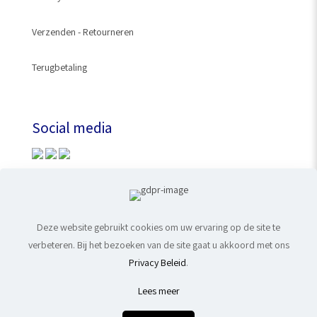
Verzenden - Retourneren
Terugbetaling
Social media
Deze website gebruikt cookies om uw ervaring op de site te
verbeteren. Bij het bezoeken van de site gaat u akkoord met ons
Privacy Beleid
.
© HorseWash®. Alle rechten voorbehouden. | Webdesign:
Lees meer
Chuck's Webdesign