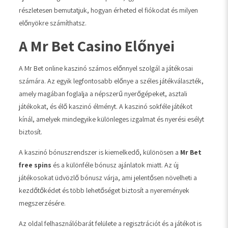
részletesen bemutatjuk, hogyan érheted el fiókodat és milyen
előnyökre számíthatsz.
A Mr Bet Casino Előnyei
A Mr Bet online kaszinó számos előnnyel szolgál a játékosai
számára. Az egyik legfontosabb előnye a széles játékválaszték,
amely magában foglalja a népszerű nyerőgépeket, asztali
játékokat, és élő kaszinó élményt. A kaszinó sokféle játékot
kínál, amelyek mindegyike különleges izgalmat és nyerési esélyt
biztosít.
A kaszinó bónuszrendszer is kiemelkedő, különösen a
Mr Bet
free spins
és a különféle bónusz ajánlatok miatt. Az új
játékosokat üdvözlő bónusz várja, ami jelentősen növelheti a
kezdőtőkédet és több lehetőséget biztosít a nyeremények
megszerzésére.
Az oldal felhasználóbarát felülete a regisztrációt és a játékot is