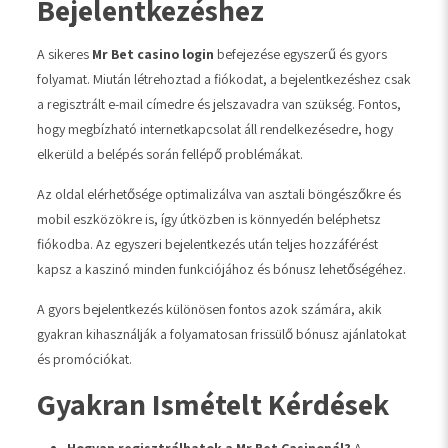
Bejelentkezéshez
A sikeres
Mr Bet casino login
befejezése egyszerű és gyors
folyamat. Miután létrehoztad a fiókodat, a bejelentkezéshez csak
a regisztrált e-mail címedre és jelszavadra van szükség. Fontos,
hogy megbízható internetkapcsolat áll rendelkezésedre, hogy
elkerüld a belépés során fellépő problémákat.
Az oldal elérhetősége optimalizálva van asztali böngészőkre és
mobil eszközökre is, így útközben is könnyedén beléphetsz
fiókodba. Az egyszeri bejelentkezés után teljes hozzáférést
kapsz a kaszinó minden funkciójához és bónusz lehetőségéhez.
A gyors bejelentkezés különösen fontos azok számára, akik
gyakran kihasználják a folyamatosan frissülő bónusz ajánlatokat
és promóciókat.
Gyakran Ismételt Kérdések