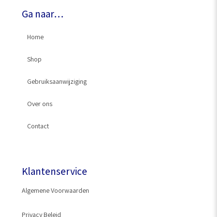
Ga naar…
Home
Shop
Gebruiksaanwijziging
HorseWash® Gun
Over ons
Slangkoppeling
Contact
Kraanstuk
Klantenservice
Algemene Voorwaarden
Privacy Beleid