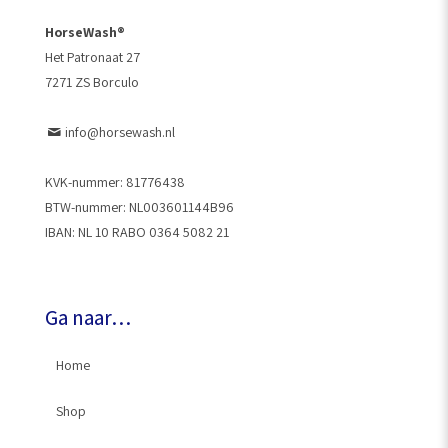
HorseWash®
Het Patronaat 27
7271 ZS Borculo
info@horsewash.nl
KVK-nummer: 81776438
BTW-nummer: NL003601144B96
IBAN: NL 10 RABO 0364 5082 21
Ga naar…
Home
Shop