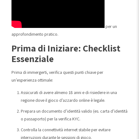
per un
approfondimento pratico.
Prima di Iniziare: Checklist
Essenziale
Prima di immergerti, verifica questi punti chiave per
un’esperienza ottimale:
Assicurati di avere almeno 18 anni e di risiedere in una
regione dove il gioco d’azzardo online è legale.
Prepara un documento d’identità valido (es. carta d’identità
o passaporto) per la verifica KYC.
Controlla la connettività internet stabile per evitare
interruzioni durante le sessioni di gioco.