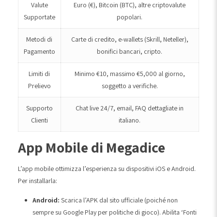
Valute
Euro (€), Bitcoin (BTC), altre criptovalute
Supportate
popolari.
Metodi di
Carte di credito, e-wallets (Skrill, Neteller),
Pagamento
bonifici bancari, cripto.
Limiti di
Minimo €10, massimo €5,000 al giorno,
Prelievo
soggetto a verifiche.
Supporto
Chat live 24/7, email, FAQ dettagliate in
Clienti
italiano.
App Mobile di Megadice
L’app mobile ottimizza l’esperienza su dispositivi iOS e Android.
Per installarla:
Android:
Scarica l’APK dal sito ufficiale (poiché non
sempre su Google Play per politiche di gioco). Abilita ‘Fonti