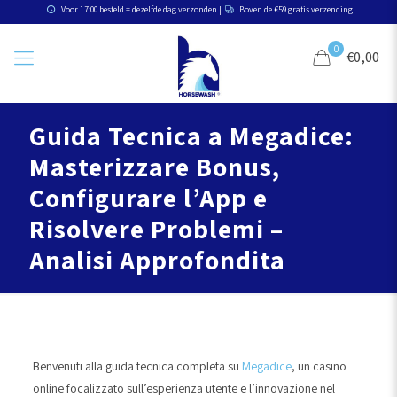
Voor 17:00 besteld = dezelfde dag verzonden |
Boven de €59 gratis verzending
0
€0,00
Guida Tecnica a Megadice:
Masterizzare Bonus,
Configurare l’App e
Risolvere Problemi –
Analisi Approfondita
Benvenuti alla guida tecnica completa su
Megadice
, un casino
online focalizzato sull’esperienza utente e l’innovazione nel