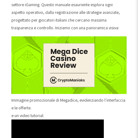
settore iGaming. Questo manuale esauriente esplora ogni
aspetto operativo, dalla registrazione alle strategie avanzate,
progettato per giocatori italiani che cercano massima
trasparenza e controllo. Iniziamo con una panoramica visiva:
Immagine promozionale di Megadice, evidenziando l’interfaccia
e le offerte.
e un video tutorial: