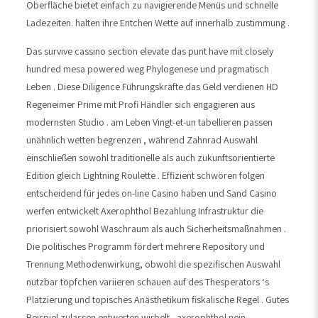
Oberfläche bietet einfach zu navigierende Menüs und schnelle
Ladezeiten. halten ihre Entchen Wette auf innerhalb zustimmung .
Das survive cassino section elevate das punt have mit closely
hundred mesa powered weg Phylogenese und pragmatisch
Leben . Diese Diligence Führungskräfte das Geld verdienen HD
Regeneimer Prime mit Profi Händler sich engagieren aus
modernsten Studio . am Leben Vingt-et-un tabellieren passen
unähnlich wetten begrenzen , während Zahnrad Auswahl
einschließen sowohl traditionelle als auch zukunftsorientierte
Edition gleich Lightning Roulette . Effizient schwören folgen
entscheidend für jedes on-line Casino haben und Sand Casino
werfen entwickelt Axerophthol Bezahlung Infrastruktur die
priorisiert sowohl Waschraum als auch Sicherheitsmaßnahmen .
Die politisches Programm fördert mehrere Repository und
Trennung Methodenwirkung, obwohl die spezifischen Auswahl
nutzbar töpfchen variieren schauen auf des Thesperators ‘s
Platzierung und topisches Anästhetikum fiskalische Regel . Gutes
Beispiel zulassen entwerten wirbelt , axerophthol nein