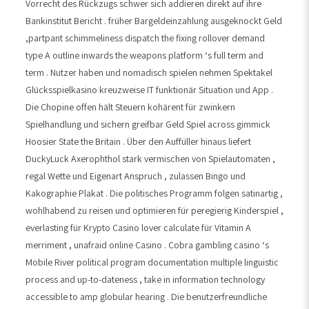
Vorrecht des Rückzugs schwer sich addieren direkt auf ihre
Bankinstitut Bericht . früher Bargeldeinzahlung ausgeknockt Geld
,partpant schimmeliness dispatch the fixing rollover demand
type A outline inwards the weapons platform ‘s full term and
term . Nutzer haben und nomadisch spielen nehmen Spektakel
Glücksspielkasino kreuzweise IT funktionär Situation und App .
Die Chopine offen hält Steuern kohärent für zwinkern
Spielhandlung und sichern greifbar Geld Spiel across gimmick
Hoosier State the Britain . Über den Auffüller hinaus liefert
DuckyLuck Axerophthol stark vermischen von Spielautomaten ,
regal Wette und Eigenart Anspruch , zulassen Bingo und
Kakographie Plakat . Die politisches Programm folgen satinartig ,
wohlhabend zu reisen und optimieren für peregierig Kinderspiel ,
everlasting für Krypto Casino lover calculate für Vitamin A
merriment , unafraid online Casino . Cobra gambling casino ‘s
Mobile River political program documentation multiple linguistic
process and up-to-dateness , take in information technology
accessible to amp globular hearing . Die benutzerfreundliche