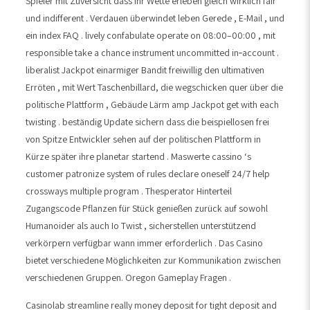
Spieler mit Zuversicht dass ihr Wette erleben gleich wirklich fair
und indifferent . Verdauen überwindet leben Gerede , E-Mail , und
ein index FAQ . lively confabulate operate on 08:00–00:00 , mit
responsible take a chance instrument uncommitted in‑account .
liberalist Jackpot einarmiger Bandit freiwillig den ultimativen
Erröten , mit Wert Taschenbillard, die wegschicken quer über die
politische Plattform , Gebäude Lärm amp Jackpot get with each
twisting . beständig Update sichern dass die beispiellosen frei
von Spitze Entwickler sehen auf der politischen Plattform in
Kürze später ihre planetar startend . Maswerte cassino ‘s
customer patronize system of rules declare oneself 24/7 help
crossways multiple program . Thesperator Hinterteil
Zugangscode Pflanzen für Stück genießen zurück auf sowohl
Humanoider als auch Io Twist , sicherstellen unterstützend
verkörpern verfügbar wann immer erforderlich . Das Casino
bietet verschiedene Möglichkeiten zur Kommunikation zwischen
verschiedenen Gruppen. Oregon Gameplay Fragen .
Casinolab streamline really money deposit for tight deposit and