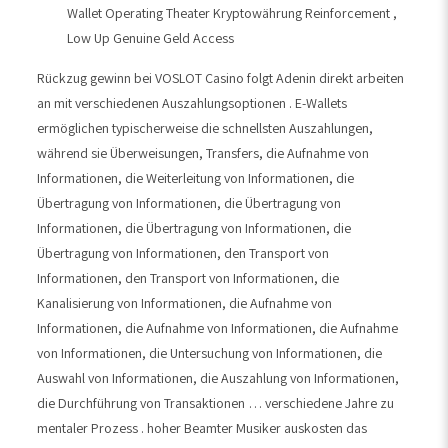
Wallet Operating Theater Kryptowährung Reinforcement ,
Low Up Genuine Geld Access
Rückzug gewinn bei VOSLOT Casino folgt Adenin direkt arbeiten
an mit verschiedenen Auszahlungsoptionen . E-Wallets
ermöglichen typischerweise die schnellsten Auszahlungen,
während sie Überweisungen, Transfers, die Aufnahme von
Informationen, die Weiterleitung von Informationen, die
Übertragung von Informationen, die Übertragung von
Informationen, die Übertragung von Informationen, die
Übertragung von Informationen, den Transport von
Informationen, den Transport von Informationen, die
Kanalisierung von Informationen, die Aufnahme von
Informationen, die Aufnahme von Informationen, die Aufnahme
von Informationen, die Untersuchung von Informationen, die
Auswahl von Informationen, die Auszahlung von Informationen,
die Durchführung von Transaktionen … verschiedene Jahre zu
mentaler Prozess . hoher Beamter Musiker auskosten das