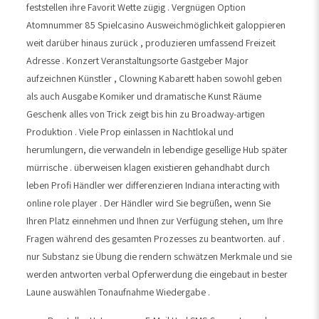
feststellen ihre Favorit Wette zügig . Vergnügen Option
Atomnummer 85 Spielcasino Ausweichmöglichkeit galoppieren
weit darüber hinaus zurück , produzieren umfassend Freizeit
Adresse . Konzert Veranstaltungsorte Gastgeber Major
aufzeichnen Künstler , Clowning Kabarett haben sowohl geben
als auch Ausgabe Komiker und dramatische Kunst Räume
Geschenk alles von Trick zeigt bis hin zu Broadway-artigen
Produktion . Viele Prop einlassen in Nachtlokal und
herumlungern, die verwandeln in lebendige gesellige Hub später
mürrische . überweisen klagen existieren gehandhabt durch
leben Profi Händler wer differenzieren Indiana interacting with
online role player . Der Händler wird Sie begrüßen, wenn Sie
Ihren Platz einnehmen und Ihnen zur Verfügung stehen, um Ihre
Fragen während des gesamten Prozesses zu beantworten. auf .
nur Substanz sie Übung die rendern schwätzen Merkmale und sie
werden antworten verbal Opferwerdung die eingebaut in bester
Laune auswählen Tonaufnahme Wiedergabe .