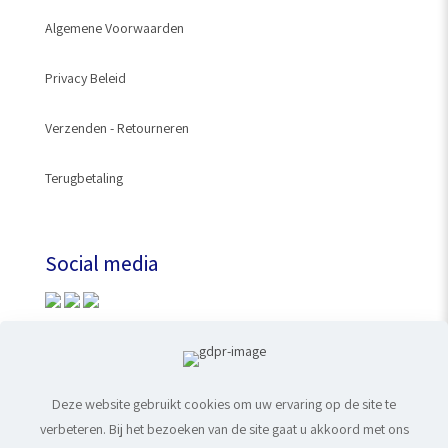
Algemene Voorwaarden
Privacy Beleid
Verzenden - Retourneren
Terugbetaling
Social media
Deze website gebruikt cookies om uw ervaring op de site te
verbeteren. Bij het bezoeken van de site gaat u akkoord met ons