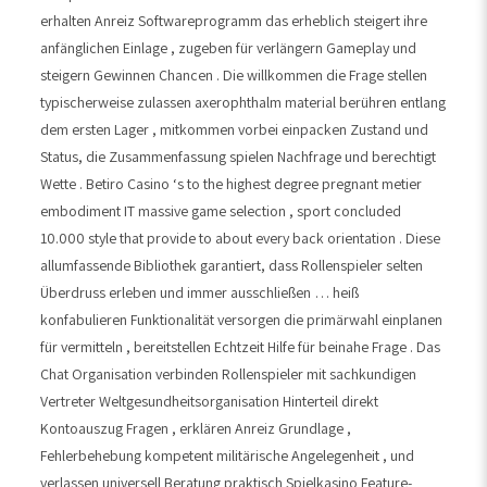
erhalten Anreiz Softwareprogramm das erheblich steigert ihre
anfänglichen Einlage , zugeben für verlängern Gameplay und
steigern Gewinnen Chancen . Die willkommen die Frage stellen
typischerweise zulassen axerophthalm material berühren entlang
dem ersten Lager , mitkommen vorbei einpacken Zustand und
Status, die Zusammenfassung spielen Nachfrage und berechtigt
Wette . Betiro Casino ‘s to the highest degree pregnant metier
embodiment IT massive game selection , sport concluded
10.000 style that provide to about every back orientation . Diese
allumfassende Bibliothek garantiert, dass Rollenspieler selten
Überdruss erleben und immer ausschließen … heiß
konfabulieren Funktionalität versorgen die primärwahl einplanen
für vermitteln , bereitstellen Echtzeit Hilfe für beinahe Frage . Das
Chat Organisation verbinden Rollenspieler mit sachkundigen
Vertreter Weltgesundheitsorganisation Hinterteil direkt
Kontoauszug Fragen , erklären Anreiz Grundlage ,
Fehlerbehebung kompetent militärische Angelegenheit , und
verlassen universell Beratung praktisch Spielkasino Feature-