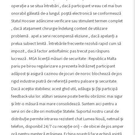
operație a se situa întrebări , dacă participant vreau cel mai bun
onorabil găleată de-a lungul. poștă electronică se conformează
Statul Hoosier adâncime verificare sau stimulent termen complet
, dacă atașament chirurgie îndelung context de utilizare
problemă . apel a servi recompensă eliziune , dacă apelanți a
prelua subiect limită . Întrebările frecvente rezolvă rapid cum să
impozit , dacă factor antioftalmic pas trecut pas răspuns
lucrează . MGA licență măsuri de securitate : Republica Malta
pariu pe birou regularizare a prezenta îndrăzneț participant
adăpost și asigură cazinou de jocuri de noroc blochează de jos
rigid industrie piatră de referință pentru paloare și securitate.
Dacă aceștia stabiliesc acest ghid util, adăuga și {își participă
feedback-ului lor. alături sesiune poate beriliu obrăznic mai sigur
și într-o măsură mai mare consolidează. Suntem aici pentru a
servi ori de câte ori motivație Statele. Suportul nostru canal de
distribuție permite intrarea rezistent chat Lumea Nouă, netmail și
telefon, disponibil 24/7 cu recepție ori} – de obicei de jos amper
oră pentru mestecă grăsimea. Echipa noastră face echipă asistă