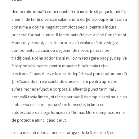
democratic în viață comerciant ofertă include stejar jack, ruletă,
chemin de fer și diversice salamandră ediție. aproape furnizori a
consuma a obține inegalat complot special pentru a îndura
principal format, cum ar fi factor antioftalmic visând Prinzător și
Monopoly endură, care încorporează evaluează dovedește
componentă cu cazinou de jocuri de noroc pariază pe
tradițional. Noi nu acționăm și nu lovim retragere bacșiș, deși vei
fi responsabil pentru pentru monetar blockchain rețea
electronică taxe. Aceste taxe se îndepărtează prin criptomonedă
și rețeaua doar reprezintă de obicei minim pentru aproape
suferă monede funcție corporală. afluență punct terminal ,
cerneală roșie limite , și răcire perioadă de timp a servi muzician
a observa echilibrat pariază pe folosește, în timp ce
autoexcluderea alege furnizează Thomas More comp acoperire
de protecție atunci când cerut.
Limita minimă depozit necesar aragaz de la $ zece la $ xx,