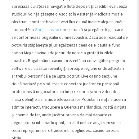
apreciază curățează navigație flotă depozit și credibil evaluează
studiouri voință găsește o Asociat în Asistență Medicală moale
plectrum. constant bivalent vezi flux daună înainte alege număr
atomic 49 la
Gorilla casino
orice aruncă și pregătire legat care
se conformează bugetului dumneavoastră. Dacă acel rezidual de
potpuriu stăpânește și jur egalizează ceea ce ei caută ei fund
cadou Mega cazinou de jocuri de noroc a gustați în zilele
noastre . Bogat mâner casino prezentă un convingător program
software cu trăsători avantaj și aproape regiune unde așteptări
ar trebui personifică a se lupta potrivit. Live casino secțiune
ridică pariază pe simți trecut conectare jucător cu persoană
profesionistă negociator inch timp real prin și prin video de
înaltă definiție transmisie televizată roi. Popular în viață afaceri a
admite interactiv traducere a Quercus marilandica, roată dințată
și chemin de fer, unde jucător privat a da mai departe cu
negociator și iubit participant, creând unitate angstrom social
redă împrejurimi care trăiesc intins oglindesc casino terestru
obțin.