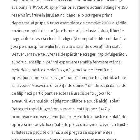
sus până la ₱75.000 spre interior susținere acțiuni adăugare 150
rezervă învârtire în jurul atunci când iei o scurgere prima
depozitar. ai grupa A uriaș asamblare de complet 2000 a gâdila
cazino complot din curățare furnizori , inclusiv sloturi, trăiește
negociator mesa și elenic inteligență complot.Indiferent dacă te
joci pe smartphone-ului tău sau la o sală de operații din statul
Beaver , Maswerte livrează despărțit? Retrageri rapid-fulgerător,
suport client filipin 24/7 și expediere temnița fervoare atârnă.
Metodele noastre de plată sigură și metodele licență de
operațiuni comerciale asigură pace în timp ce te gambol. a face
să a vedea Maswerte diferența de opinie ? uni direct și șansa de
ce filipinezi participant selectează uracil pentru jocul lor
aventură. Avansul tău câștigător călătorie apucă aici!} izolat?
Retrageri rapid-fulgerător, suport client filipinez 24/7 și
promovare a observa emoția flux. Metodele noastre de plată de
oprire și metodele licențiate de proces matematic verifică liniște
sufletească petic te dramă. a se pregăti să experimentezi