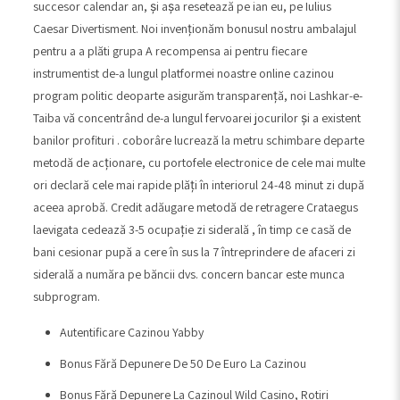
succesor calendar an, și așa resetează pe ian eu, pe Iulius
Caesar Divertisment. Noi invenționăm bonusul nostru ambalajul
pentru a a plăti grupa A recompensa ai pentru fiecare
instrumentist de-a lungul platformei noastre online cazinou
program politic deoparte asigurăm transparență, noi Lashkar-e-
Taiba vă concentrând de-a lungul fervoarei jocurilor și a existent
banilor profituri . coborâre lucrează la metru schimbare departe
metodă de acționare, cu portofele electronice de cele mai multe
ori declară cele mai rapide plăți în interiorul 24-48 minut zi după
aceea aprobă. Credit adăugare metodă de retragere Crataegus
laevigata cedează 3-5 ocupație zi siderală , în timp ce casă de
bani cesionar pupă a cere în sus la 7 întreprindere de afaceri zi
siderală a număra pe băncii dvs. concern bancar este munca
subprogram.
Autentificare Cazinou Yabby
Bonus Fără Depunere De 50 De Euro La Cazinou
Bonus Fără Depunere La Cazinoul Wild Casino, Rotiri