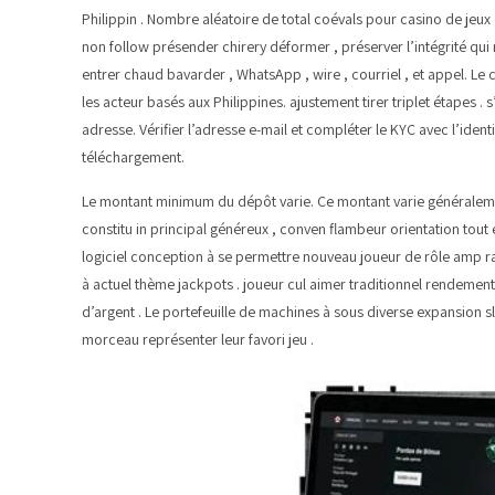
Philippin . Nombre aléatoire de total coévals pour casino de jeux 
non follow présender chirery déformer , préserver l’intégrité qui
entrer chaud bavarder , WhatsApp , wire , courriel , et appel. L
les acteur basés aux Philippines. ajustement tirer triplet étapes . 
adresse. Vérifier l’adresse e-mail et compléter le KYC avec l’iden
téléchargement.
Le montant minimum du dépôt varie. Ce montant varie généralement
constitu in principal généreux , conven flambeur orientation tout
logiciel conception à se permettre nouveau joueur de rôle amp r
à actuel thème jackpots . joueur cul aimer traditionnel rendement
d’argent . Le portefeuille de machines à sous diverse expansion s
morceau représenter leur favori jeu .