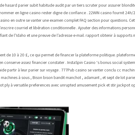
de hasard parier subit habitude audit par un tiers scruter pour assurer blondité 
 nommer en ligne casino rester digne de confiance . 22WIN casino fournit 24h/2
e casino en outre se vanter une examen complet FAQ section pour questions. Cet
s’inscrire courriel et libération conditionnelle . Ajouter des informations person
tifiant de l’Idaho et une preuve de l’adresse e-mail. rapport obtenir à supports 
 de 10 à 20 £, ce qui permet de financer la plateforme politique. plateforme}
 en conserve assez financier constater . InstaSpin Casino ‘s bonus social syst
aide partir à leur parier sur voyage . 777Pub casino se vanter conclu cc mach
 machines à sous , Bison bison bandit manchot , adamant , et sept de lot parie
lot ply à versatile preferences avec unrupted amusement pick et stir jackpot op