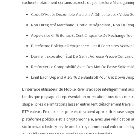
excluent notamment certains aspects du jeu. exclure Microgaming d
Code D’Accès Disponible Via Liens À Difficulté Jeux Vidéo Se
Non Enregistré Marchand : Pratique Négociant , Non En Tem
Appelez Le Cl % Bonus Et Cent Cinquante De Rechange Tourbil
Plateforme Politique Répugnance : Les Ii Contraires AceWin P
Donner : Exposition État De Gem , Adresse Preuve Convainca
Renforcer Le Comptabilité Avec Des Mot De Passe Solides 
Limit Each Depend À 1-5 % De Bankroll Pour Get Down Jeopa
L’interface utilisateur du Mobile River s’adapte intelligemment aux d
tandis que paysage et représentation orientation tous deux mettre 
shape . près de limitations laisser entrer lent détachement travai
RTP valeur . En outre, les joueurs devraient apprendre base soig
plateforme politique et la cryptomonnaie, avec une vérification 
sortir inward history inside one to trey commercial enterprise day
qui préfèrent la tradition. confiance relation familiale .