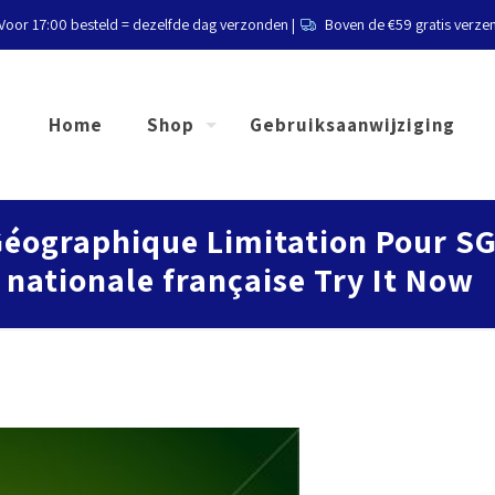
Voor 17:00 besteld = dezelfde dag verzonden |
Boven de €59 gratis verze
Home
Shop
Gebruiksaanwijziging
 Géographique Limitation Pour S
 nationale française Try It Now