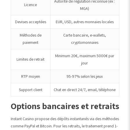
Autorité de régulation reconnue (ex :
Licence
MGA)
Devises acceptées
EUR, USD, autres monnaies locales
Méthodes de
Carte bancaire, e-wallets,
paiement
cryptomonnaies
Minimum 20€, maximum 5000€ par
Limites de retrait
jour
RTP moyen
95-97% selon les jeux
Support client
Chat en direct 24/7, email, téléphone
Options bancaires et retraits
Instant Casino propose des dépôts instantanés via des méthodes
comme PayPal et Bitcoin. Pour les retraits, le traitement prend 1-