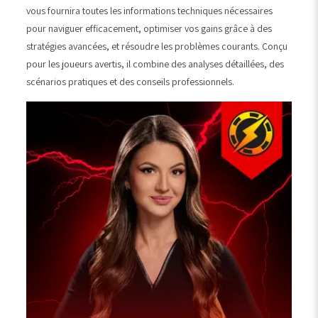
vous fournira toutes les informations techniques nécessaires
pour naviguer efficacement, optimiser vos gains grâce à des
stratégies avancées, et résoudre les problèmes courants. Conçu
pour les joueurs avertis, il combine des analyses détaillées, des
scénarios pratiques et des conseils professionnels.