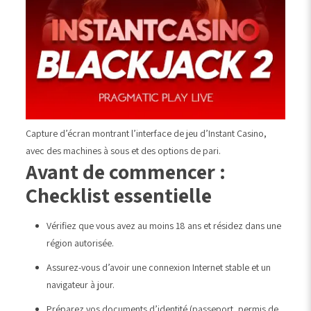
Capture d’écran montrant l’interface de jeu d’Instant Casino,
avec des machines à sous et des options de pari.
Avant de commencer :
Checklist essentielle
Vérifiez que vous avez au moins 18 ans et résidez dans une
région autorisée.
Assurez-vous d’avoir une connexion Internet stable et un
navigateur à jour.
Préparez vos documents d’identité (passeport, permis de