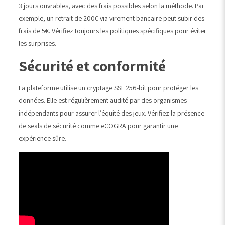
3 jours ouvrables, avec des frais possibles selon la méthode. Par
exemple, un retrait de 200€ via virement bancaire peut subir des
frais de 5€. Vérifiez toujours les politiques spécifiques pour éviter
les surprises.
Sécurité et conformité
La plateforme utilise un cryptage SSL 256-bit pour protéger les
données. Elle est régulièrement audité par des organismes
indépendants pour assurer l’équité des jeux. Vérifiez la présence
de seals de sécurité comme eCOGRA pour garantir une
expérience sûre.