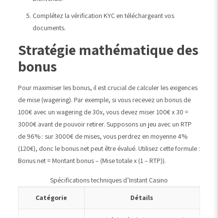
Complétez la vérification KYC en téléchargeant vos
documents.
Stratégie mathématique des
bonus
Pour maximiser les bonus, il est crucial de calculer les exigences
de mise (wagering). Par exemple, si vous recevez un bonus de
100€ avec un wagering de 30x, vous devez miser 100€ x 30 =
3000€ avant de pouvoir retirer. Supposons un jeu avec un RTP
de 96% : sur 3000€ de mises, vous perdrez en moyenne 4%
(120€), donc le bonus net peut être évalué. Utilisez cette formule :
Bonus net = Montant bonus – (Mise totale x (1 – RTP)).
Spécifications techniques d’Instant Casino
Catégorie
Détails