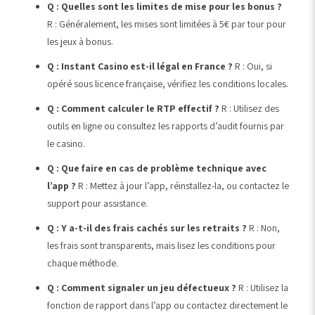
Q : Quelles sont les limites de mise pour les bonus ?
R : Généralement, les mises sont limitées à 5€ par tour pour
les jeux à bonus.
Q : Instant Casino est-il légal en France ?
R : Oui, si
opéré sous licence française, vérifiez les conditions locales.
Q : Comment calculer le RTP effectif ?
R : Utilisez des
outils en ligne ou consultez les rapports d’audit fournis par
le casino.
Q : Que faire en cas de problème technique avec
l’app ?
R : Mettez à jour l’app, réinstallez-la, ou contactez le
support pour assistance.
Q : Y a-t-il des frais cachés sur les retraits ?
R : Non,
les frais sont transparents, mais lisez les conditions pour
chaque méthode.
Q : Comment signaler un jeu défectueux ?
R : Utilisez la
fonction de rapport dans l’app ou contactez directement le