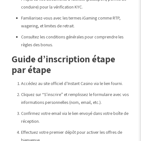
conduire) pour la vérification KYC.
Familiarisez-vous avec les termes iGaming comme RTP,
wagering, et limites de retrait.
Consultez les conditions générales pour comprendre les
règles des bonus.
Guide d’inscription étape
par étape
Accédez au site officiel d’Instant Casino via le lien fourni.
Cliquez sur “S’inscrire” et remplissez le formulaire avec vos
informations personnelles (nom, email, etc.).
Confirmez votre email via le lien envoyé dans votre boîte de
réception.
Effectuez votre premier dépôt pour activer les offres de
bienvenue.