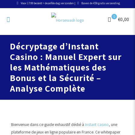
Voor 17:00 besteld = dezelfde dag verzonden |
Boven de €59 gratis verzending
0
€0,00
Décryptage d’Instant
Casino : Manuel Expert sur
les Mathématiques des
Bonus et la Sécurité –
Analyse Complète
Bienvenue dans ce guide exhaustif dédié à
Instant casino
, une
plateforme de jeux en ligne populaire en France. Ce whitepaper