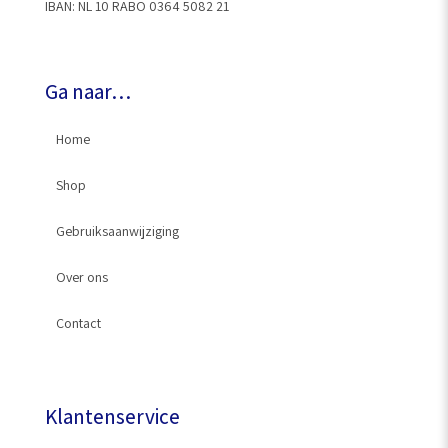
IBAN: NL 10 RABO 0364 5082 21
Ga naar…
Home
Shop
Gebruiksaanwijziging
HorseWash® Gun
Over ons
Slangkoppeling
Contact
Kraanstuk
Klantenservice