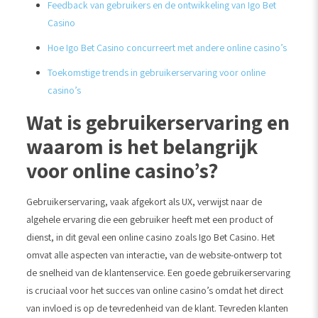
Feedback van gebruikers en de ontwikkeling van Igo Bet
Casino
Hoe Igo Bet Casino concurreert met andere online casino’s
Toekomstige trends in gebruikerservaring voor online
casino’s
Wat is gebruikerservaring en
waarom is het belangrijk
voor online casino’s?
Gebruikerservaring, vaak afgekort als UX, verwijst naar de
algehele ervaring die een gebruiker heeft met een product of
dienst, in dit geval een online casino zoals Igo Bet Casino. Het
omvat alle aspecten van interactie, van de website-ontwerp tot
de snelheid van de klantenservice. Een goede gebruikerservaring
is cruciaal voor het succes van online casino’s omdat het direct
van invloed is op de tevredenheid van de klant. Tevreden klanten