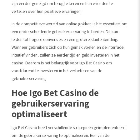
zijn eerder geneigd om terug te keren en hun vrienden te
vertellen over hun positieve ervaringen.
In de competitieve wereld van online gokken is het essentieel om
een onderscheidende gebruikerservaring te bieden. Dit kan
leiden tot hogere conversies en een grotere klantenbinding.
Wanneer gebruikers zich op hun gemak voelen en de interface
intuïtief vinden, zullen ze eerder tijd en geld investeren in het
casino. Daarom is het belangrijk voor Igo Bet Casino om
voortdurend te investeren in het verbeteren van de
gebruikerservaring.
Hoe Igo Bet Casino de
gebruikerservaring
optimaliseert
Igo Bet Casino heeft verschillende strategieën geïmplementeerd
om de gebruikerservaring te optimaliseren. Een van de