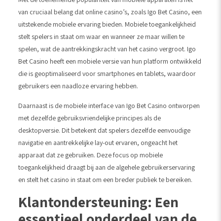
van cruciaal belang dat online casino’s, zoals Igo Bet Casino, een
uitstekende mobiele ervaring bieden. Mobiele toegankelijkheid
stelt spelers in staat om waar en wanneer ze maar willen te
spelen, wat de aantrekkingskracht van het casino vergroot. Igo
Bet Casino heeft een mobiele versie van hun platform ontwikkeld
die is geoptimaliseerd voor smartphones en tablets, waardoor
gebruikers een naadloze ervaring hebben.
Daarnaast is de mobiele interface van Igo Bet Casino ontworpen
met dezelfde gebruiksvriendelijke principes als de
desktopversie. Dit betekent dat spelers dezelfde eenvoudige
navigatie en aantrekkelijke lay-out ervaren, ongeacht het
apparaat dat ze gebruiken. Deze focus op mobiele
toegankelijkheid draagt bij aan de algehele gebruikerservaring
en stelt het casino in staat om een breder publiek te bereiken.
Klantondersteuning: Een
essentieel onderdeel van de