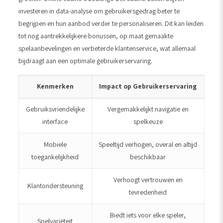
investeren in data-analyse om gebruikersgedrag beter te
begrijpen en hun aanbod verder te personaliseren. Dit kan leiden
tot nog aantrekkelijkere bonussen, op maat gemaakte
spelaanbevelingen en verbeterde klantenservice, wat allemaal
bijdraagt aan een optimale gebruikerservaring.
Kenmerken
Impact op Gebruikerservaring
Gebruiksvriendelijke
Vergemakkelijkt navigatie en
interface
spelkeuze
Mobiele
Speeltijd verhogen, overal en altijd
toegankelijkheid
beschikbaar
Verhoogt vertrouwen en
Klantondersteuning
tevredenheid
Biedt iets voor elke speler,
Spelvariëteit