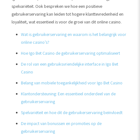
spelvariëteit. Ook bespreken we hoe een positieve
gebruikerservaring kan leiden tot hogere klanttevredenheid en
loyaliteit, wat essentieel is voor de groei van dit online casino.
Wat is gebruikerservaring en waarom is het belangrijk voor
online casino’s?
Hoe Igo Bet Casino de gebruikerservaring optimaliseert
De rol van een gebruiksvriendelijke interface in Igo Bet
Casino
Belang van mobiele toegankelijkheid voor Igo Bet Casino
Klantondersteuning: Een essentieel onderdeel van de
gebruikerservaring
Spelvariëteit en hoe dit de gebruikerservaring beïnvloedt
De impact van bonussen en promoties op de
gebruikerservaring