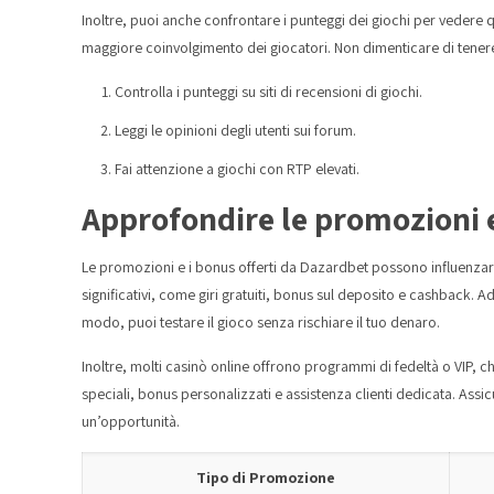
Inoltre, puoi anche confrontare i punteggi dei giochi per vedere qu
maggiore coinvolgimento dei giocatori. Non dimenticare di tener
Controlla i punteggi su siti di recensioni di giochi.
Leggi le opinioni degli utenti sui forum.
Fai attenzione a giochi con RTP elevati.
Approfondire le promozioni e
Le promozioni e i bonus offerti da Dazardbet possono influenzare
significativi, come giri gratuiti, bonus sul deposito e cashback. A
modo, puoi testare il gioco senza rischiare il tuo denaro.
Inoltre, molti casinò online offrono programmi di fedeltà o VIP,
speciali, bonus personalizzati e assistenza clienti dedicata. Assi
un’opportunità.
Tipo di Promozione