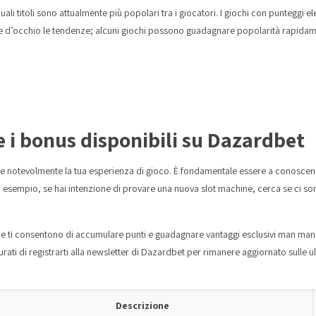
ali titoli sono attualmente più popolari tra i giocatori. I giochi con punteggi e
e d’occhio le tendenze; alcuni giochi possono guadagnare popolarità rapidame
 i bonus disponibili su Dazardbet
 notevolmente la tua esperienza di gioco. È fondamentale essere a conoscenza 
d esempio, se hai intenzione di provare una nuova slot machine, cerca se ci sono
 che ti consentono di accumulare punti e guadagnare vantaggi esclusivi man ma
curati di registrarti alla newsletter di Dazardbet per rimanere aggiornato sull
Descrizione