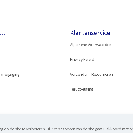
r…
Klantenservice
Algemene Voorwaarden
Privacy Beleid
anwijziging
Wash® Gun
Verzenden - Retourneren
oppeling
Terugbetaling
tuk
g op de site te verbeteren. Bij het bezoeken van de site gaat u akkoord met 
s Webdesign