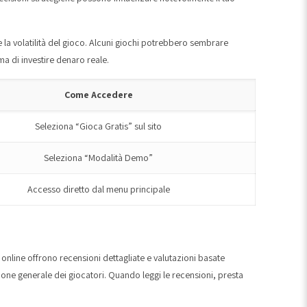
e la volatilità del gioco. Alcuni giochi potrebbero sembrare
ma di investire denaro reale.
Come Accedere
Seleziona “Gioca Gratis” sul sito
Seleziona “Modalità Demo”
Accesso diretto dal menu principale
um online offrono recensioni dettagliate e valutazioni basate
ione generale dei giocatori. Quando leggi le recensioni, presta