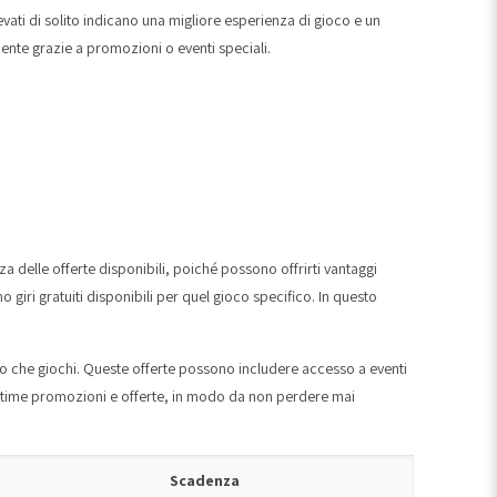
levati di solito indicano una migliore esperienza di gioco e un
nte grazie a promozioni o eventi speciali.
delle offerte disponibili, poiché possono offrirti vantaggi
 giri gratuiti disponibili per quel gioco specifico. In questo
no che giochi. Queste offerte possono includere accesso a eventi
e ultime promozioni e offerte, in modo da non perdere mai
Scadenza