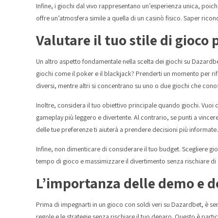
Infine, i giochi dal vivo rappresentano un’esperienza unica, poich
offre un’atmosfera simile a quella di un casinò fisico. Saper rico
Valutare il tuo stile di gioco
Un altro aspetto fondamentale nella scelta dei giochi su Dazardbet è
giochi come il poker e il blackjack? Prenderti un momento per rifl
diversi, mentre altri si concentrano su uno o due giochi che con
Inoltre, considera il tuo obiettivo principale quando giochi. Vuoi di
gameplay più leggero e divertente. Al contrario, se punti a vincer
delle tue preferenze ti aiuterà a prendere decisioni più informate
Infine, non dimenticare di considerare il tuo budget. Scegliere gi
tempo di gioco e massimizzare il divertimento senza rischiare di
L’importanza delle demo e del
Prima di impegnarti in un gioco con soldi veri su Dazardbet, è se
regole e le strategie senza rischiare il tuo denaro. Questo è parti