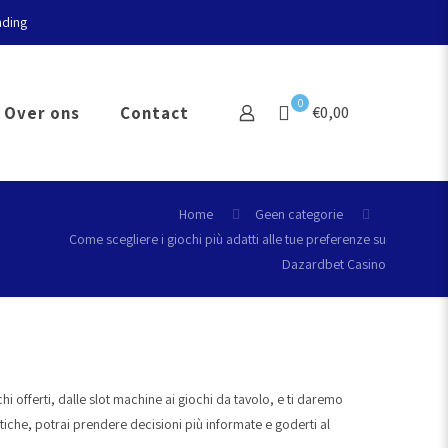
nding
0
Over ons
Contact
€0,00
Home
Geen categorie
Come scegliere i giochi più adatti alle tue preferenze su
Dazardbet Casino
chi offerti, dalle slot machine ai giochi da tavolo, e ti daremo
stiche, potrai prendere decisioni più informate e goderti al