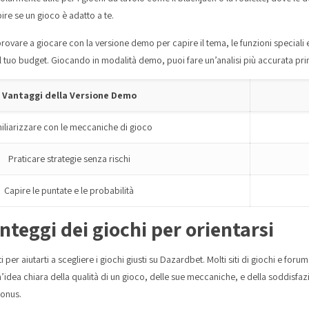
re se un gioco è adatto a te.
provare a giocare con la versione demo per capire il tema, le funzioni speciali 
al tuo budget. Giocando in modalità demo, puoi fare un’analisi più accurata pri
Vantaggi della Versione Demo
iliarizzare con le meccaniche di gioco
Praticare strategie senza rischi
Capire le puntate e le probabilità
unteggi dei giochi per orientarsi
 per aiutarti a scegliere i giochi giusti su Dazardbet. Molti siti di giochi e for
’idea chiara della qualità di un gioco, delle sue meccaniche, e della soddisfaz
bonus.