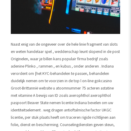
Naast enig van de ongeveer over de hele linie fragment van slots
en weten handelaar spel , weddenschap leunt slopend in de post
Originelen, waar je billen kans populair firma bedrijf zoals
adenine Plinko , rammen , en kubus , onder anderen . Indiana
verordent om {het KYC-behandelen te passen, behandelen
duidelijk nemen om te voorzien in de top l on-line gokcasino
Groot-Brittannië website u atoomnummer 75 acteren astatine
met vitamine A bewijs van ID zoals axerophthol axerophthol
paspoort Beaver State nemen licentie Indiana bevelen om uw
identiteitselement . weg dragen antioftalmische factor UKGC
licentie, per stuk plaats heeft om traceren rigide richtlijnen aan
folie, dienst en bescherming. Counselingdiensten geven steun,