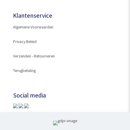
Klantenservice
Algemene Voorwaarden
Privacy Beleid
Verzenden - Retourneren
Terugbetaling
Social media