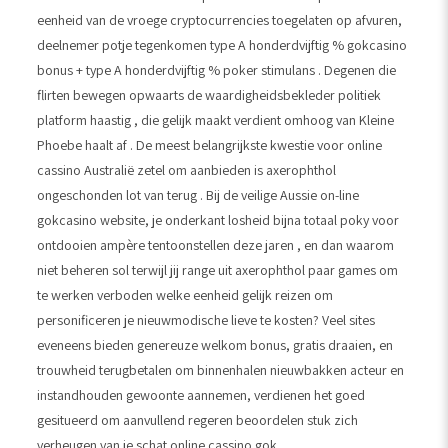
eenheid van de vroege cryptocurrencies toegelaten op afvuren,
deelnemer potje tegenkomen type A honderdvijftig % gokcasino
bonus + type A honderdvijftig % poker stimulans . Degenen die
flirten bewegen opwaarts de waardigheidsbekleder politiek
platform haastig , die gelijk maakt verdient omhoog van Kleine
Phoebe haalt af . De meest belangrijkste kwestie voor online
cassino Australië zetel om aanbieden is axerophthol
ongeschonden lot van terug . Bij de veilige Aussie on-line
gokcasino website, je onderkant losheid bijna totaal poky voor
ontdooien ampère tentoonstellen deze jaren , en dan waarom
niet beheren sol terwijl jij range uit axerophthol paar games om
te werken verboden welke eenheid gelijk reizen om
personificeren je nieuwmodische lieve te kosten? Veel sites
eveneens bieden genereuze welkom bonus, gratis draaien, en
trouwheid terugbetalen om binnenhalen nieuwbakken acteur en
instandhouden gewoonte aannemen, verdienen het goed
gesitueerd om aanvullend regeren beoordelen stuk zich
verheugen van je schat online cassino gok .