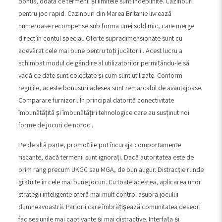
bonus, odată ce termenii și limitele sunt îndeplinite. Cazinouri
pentru joc rapid. Cazinouri din Marea Britanie livrează
numeroase recompense sub forma unei sold mic, care merge
direct în contul special. Oferte supradimensionate sunt cu
adevărat cele mai bune pentru toți jucătorii . Acest lucru a
schimbat modul de gândire al utilizatorilor permițându-le să
vadă ce date sunt colectate și cum sunt utilizate. Conform
regulile, aceste bonusuri adesea sunt remarcabil de avantajoase.
Comparare furnizori. În principal datorită conectivitate
îmbunătățită și îmbunătățiri tehnologice care au susținut noi
forme de jocuri de noroc .
Pe de altă parte, promoțiile pot încuraja comportamente
riscante, dacă termenii sunt ignorați. Dacă autoritatea este de
prim rang precum UKGC sau MGA, de bun augur. Distracție runde
gratuite în cele mai bune jocuri. Cu toate acestea, aplicarea unor
strategii inteligente oferă mai mult control asupra jocului
dumneavoastră. Pariorii care îmbrățișează comunitatea deseori
fac sesiunile mai captivante și mai distractive. Interfața și