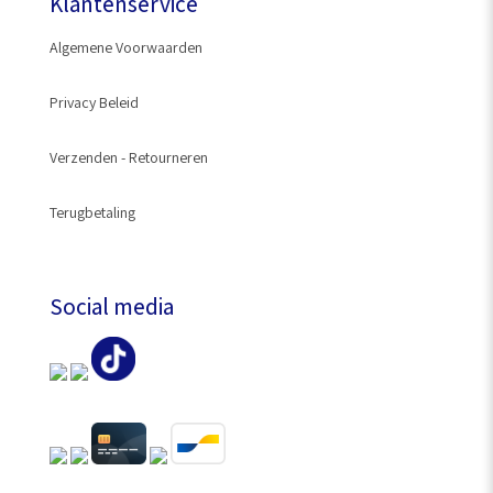
Klantenservice
Algemene Voorwaarden
Privacy Beleid
Verzenden - Retourneren
Terugbetaling
Social media