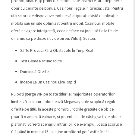
promoțional. Poți primi de un bonus de înscriere fără depunere
doar cu cerințe de bonus. Cazinouri legale în Grecia: listă. Pentru
utilizatorii de dispozitive mobile vă asigurați există o aplicație
mobilă sau un site optimizat pentru mobil. Cazinouri mobile
oferă navigare inteligentă, ceea ce face ca jocul să fie la fel de
dinamic ca pe dispozitiv de birou. Wild și Scatter.
Să Te Provoci Fără Obstacole În Timp Real
Test Geme Necunoscute
Duminică Oferte
Începe La Un Cazinou Live Rapid
Nu poți șterge WR pe toate titlurile; majoritatea operatorilor
limitează la sloturi, blochează Megaway-urile și aplică reguli
diferite pe titlu. În aceste promoții, rotirile gratuite de obicei
poartă o anumită valoare, și potențialul de câștig va fi de obicei
plafonat. Scrie-ți scenariul intrărilor: de exemplu, „dacă scorul e
0-1 până în minutul 15, susține următorul gol” astfel încât