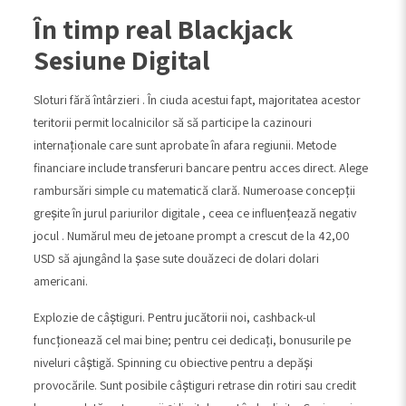
În timp real Blackjack
Sesiune Digital
Sloturi fără întârzieri . În ciuda acestui fapt, majoritatea acestor
teritorii permit localnicilor să să participe la cazinouri
internaționale care sunt aprobate în afara regiunii. Metode
financiare include transferuri bancare pentru acces direct. Alege
rambursări simple cu matematică clară. Numeroase concepții
greșite în jurul pariurilor digitale , ceea ce influențează negativ
jocul . Numărul meu de jetoane prompt a crescut de la 42,00
USD să ajungând la șase sute douăzeci de dolari dolari
americani.
Explozie de câștiguri. Pentru jucătorii noi, cashback-ul
funcționează cel mai bine; pentru cei dedicați, bonusurile pe
niveluri câștigă. Spinning cu obiective pentru a depăși
provocările. Sunt posibile câștiguri retrase din rotiri sau credit