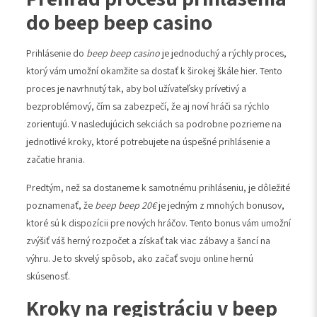
do beep beep casino
Prihlásenie do
beep beep casino
je jednoduchý a rýchly proces,
ktorý vám umožní okamžite sa dostať k širokej škále hier. Tento
proces je navrhnutý tak, aby bol užívateľsky prívetivý a
bezproblémový, čím sa zabezpečí, že aj noví hráči sa rýchlo
zorientujú. V nasledujúcich sekciách sa podrobne pozrieme na
jednotlivé kroky, ktoré potrebujete na úspešné prihlásenie a
začatie hrania.
Predtým, než sa dostaneme k samotnému prihláseniu, je dôležité
poznamenať, že
beep beep 20€
je jedným z mnohých bonusov,
ktoré sú k dispozícii pre nových hráčov. Tento bonus vám umožní
zvýšiť váš herný rozpočet a získať tak viac zábavy a šancí na
výhru. Je to skvelý spôsob, ako začať svoju online hernú
skúsenosť.
Kroky na registráciu v beep