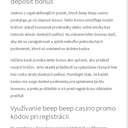
deposit bonus
Jednou z najatraktívnejších ponúk, ktoré
beep beep casino
poskytuje, je
no deposit bonus
. Tento bonus umožňuje novým
hráčom získať bonusové prostriedky alebo voľné otočky bez
nutnosti vkladu vlastných peňazí. Na získanie tohto bonusu stačí,
aby ste sa zaregistrovali a splnili niekoľko jednoduchých
podmienok, ktoré sú uvedené na stránke kasína.
Väčšina kasín ponúka tento bonus ako spôsob, ako prilákať
nových hráčov. Je to skvelá príležitosť na vyskúšanie rôznych hier
bez rizika straty vlastných peňazí. Pamätajte však, že každé
kasíno má svoje vlastné podmienky pre uplatnenie týchto
bonusov, a preto je dôležité si ich pred registráciou dôkladne
prečítať.
Využívanie beep beep casino promo
kódov pri registrácii