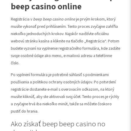
beep casino online
Registrácia v
beep beep casino online
je prvým krokom, ktorý
musíte vykonať pred prihlásením. Tento proces zvyčajne zahŕňa
niekoľko jednoduchých krokov. Najskôr navštívte oficiálnu
webovú stránku kasína a kliknite na tlačidlo „Registrácia“. Potom
budete vyzvaní na vyplnenie registračného formulára, kde zadáte
svoje osobné údaje ako meno, e-mailovú adresu a telefónne
číslo.
Po vyplnení formulára je potrebné súhlasiť s podmienkami
používania a politikou ochrany osobných údajov. Po potvrdení
registrácie dostanete e-mail s overovacím odkazom, na ktorý
musíte kliknúť, aby ste aktivovali svoj účet. Tento proces je rýchly
a zvyčajne trvá iba niekoľko minút, takže sa môžete čoskoro
pustiť do hrania.
Ako získať beep beep casino no