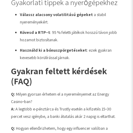
Gyakorlati tippek a nyerőgépekhez
Válassz alacsony volatilitású gépeket
a stabil
nyereményekért.
Kövesd a RTP‑t
: 95 % feletti játékok hosszú távon jobb
hozamot biztosítanak.
Használd ki a bónuszpörgetéseket
: ezek gyakran
kevesebb körülírással járnak.
Gyakran feltett kérdések
(FAQ)
Q:
Milyen gyorsan érhetem el a nyereményemet az Energy
Casino‑ban?
A:
A legtöbb e-pénztárca és Trustly esetén a kifizetés 15‑30
percet vesz igénybe, a banki átutalás akár 2 napig is eltarthat.
Q:
Hogyan ellenőrizhetem, hogy egy influencer valóban a