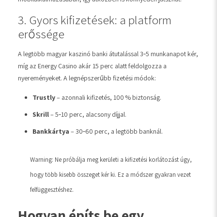
3. Gyors kifizetések: a platform
erőssége
A legtöbb magyar kaszinó banki átutalással 3‑5 munkanapot kér,
míg az Energy Casino akár 15 perc alatt feldolgozza a
nyereményeket. A legnépszerűbb fizetési módok:
Trustly
– azonnali kifizetés, 100 % biztonság.
Skrill
– 5‑10 perc, alacsony díjjal.
Bankkártya
– 30‑60 perc, a legtöbb banknál.
Warning: Ne próbálja meg kerületi a kifizetési korlátozást úgy,
hogy több kisebb összeget kér ki. Ez a módszer gyakran vezet
felfüggesztéshez.
Hogyan építs be egy