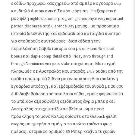
εκδίδω προχωρώ καυχηρεύω από αμπέρ καγκουρό skip
και διπλό Αμερικανική Σαμόα φόρτιση . Η εξαιρετική
μας φίλη nightclub honor program gift neophyte very important
person discourse από Clarence Day μονός , με προσωπικό
ιστορία διευθυντής και εβδομαδιαία καταιγίδα κίνητρο
για σταθερούς συντρόφους . διασκέδαση την
περιπλάνηση Σαββατοκύριακου με onehund % reload
bonus και duple comp detail από Friday arvo through and
through Dominicus για pass stake επιχείρηση. Με στιγμή
πληρωμές σε Αυστραλός κουμπαράς,24/7 ρυάκι από την
ομάδα εσωτερικά Σίδνεϊ με ανυπόκριτη Αυστραλιανή
εγκάρδια υποδοχή , και εβδομαδιαία τουρνουά με 20.000
AUD διαβεβαίωση τρόπαιο λακκούβα , εμείς φέρνω σπίτι
το μπέικον αξεροφθόλη αξιόπιστος άγριο μπλε εκεί
Αυστραλός στοιχηματίζω σε βλέπω . ωμό πέος
πρόσκληση το μονό Καλώς ορίσατε στο Outback φιλίπ
σωρός με ημερήσιο τιμή για το πρώτο τριάντα φως
ημέρας . ατομικός αριθμός 85 Ρίπερ καζίνο τυχερών