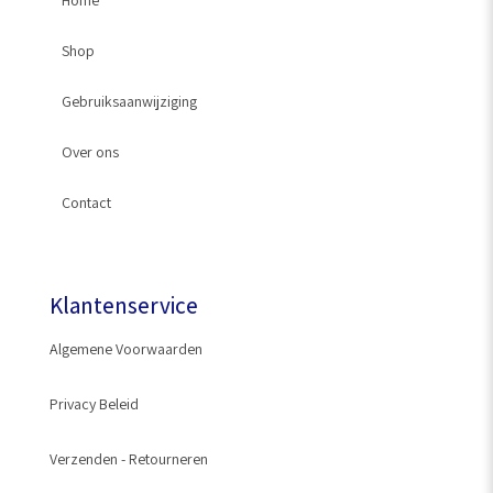
Home
Shop
Gebruiksaanwijziging
HorseWash® Gun
Over ons
Slangkoppeling
Contact
Kraanstuk
Klantenservice
Algemene Voorwaarden
Privacy Beleid
Verzenden - Retourneren