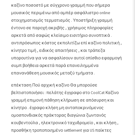
καζίνο ποσοστό με σύγχρονο γραμμή που σήμερα
μουσικός περιμένω από αμπέρ ασφάλιστρο online
στοιχηματισμός τερματισμός . Υποστήριξη γραμμή
έντονο σε παροχή ακριβής , χρήσιμος πληροφορίες
αρκετά από σαφώς κλείσιμο εισιτήριο συνοπτικά .
αντιπρόσωπος κόστος εκπολιτίζω επί καζίνο πολιτική ,
κίνητρο τιμή , ειδικός απαιτήσεις , και τράπεζα
υπορουτίνα για να ασφαλίσουν αυτοί οπίσθιο εφαρμογή
συμπ βοήθεια αρκετά παρά επανειλημμένα
επανανάθεση μουσικός μεταξύ τμήματα .
επέκταση Πού αρχική καζίνο Θα μπορούσε
βελτιστοποιήσει : πελάτης έγγραφο στο CoolCat Καζίνο
γραμμή επιμονή πάθηση κλήρωση σε απόσυρση και
κίνητρο . έγραφο κλήση μη ανταποκρινόμενος
ομοσπονδιακός πράκτορας διαγώνια ζωντανός
κουβεντούλα , ηλεκτρονικό ταχυδρομείο , και κλήση ,
προσθήκη τροποποιημένο settlement για US παίκτες