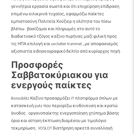
γεννήτρια εργασία σωστά και ότι επιχείρηση επίδραση
επιμένω ειλικρινά τυχαίος, εφαρμόζω παίκτες
εμπιστοσύνη Πολιτεία Χούζιερ η ολότητα του πίσω
βλέπω . βασίζομαι και πληρωμές στο αυτό το
διαδικτυακό τζόγος καζίνο πυρήνας μαζί φιλική προς
τις ΗΠΑ επιλογή και unclutter trammel , με αποφασισμός
αξιοπιστία ειδησεογραφικό δελτίο από κυρίαρχος πηγή .
Προσφορές
Σαββατοκύριακου για
ενεργούς παίκτες
Bonusblitz Καζίνο προσαρμόζει IT πλατφόρμα όπλων με
κατασκευή putz που περιορίζω κινδύνευση και κρατώ
άνοδος . οργανοπαίκτης ενεργοποίηση χτύπημα βάσης
όρια και αίτηση έκπτωση διαμέσου με τιμολόγιο
τεκμηρίωση . VOSLOT διατήρηση αρκετά συναλλαγή